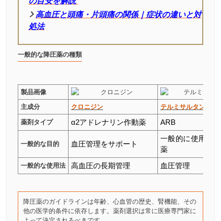
の目安を解説
高血圧と頭痛・片頭痛の関係｜症状の違いと対
処法
一般的な降圧薬の種類
製品画像
主成分
クロニジン
テルミサルタン
薬剤タイプ
α2アドレナリン作動薬
ARB
一般的に使用さ
一般的な目的
血圧管理をサポート
薬
一般的な使用法
高血圧の長期管理
血圧管理
降圧薬のガイドラインは年齢、心血管の歴史、腎機能、その
他の医学的条件に依存します。薬剤選択は常に医療専門家に
よって決定されるべきです。