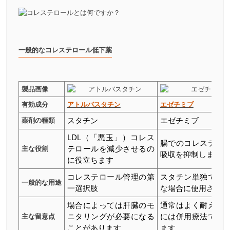
一般的なコレステロール低下薬
製品画像
有効成分
アトルバスタチン
エゼチミブ
薬剤の種類
スタチン
エゼチミブ
LDL（「悪玉」）コレス
腸でのコレステロ
主な役割
テロールを減少させるの
吸収を抑制します
に役立ちます
コレステロール管理の第
スタチン単独では
一般的な用途
一選択肢
な場合に使用されま
場合によっては肝臓のモ
通常はよく耐えら
主な留意点
ニタリングが必要になる
には併用療法で使
ことがあります
ます