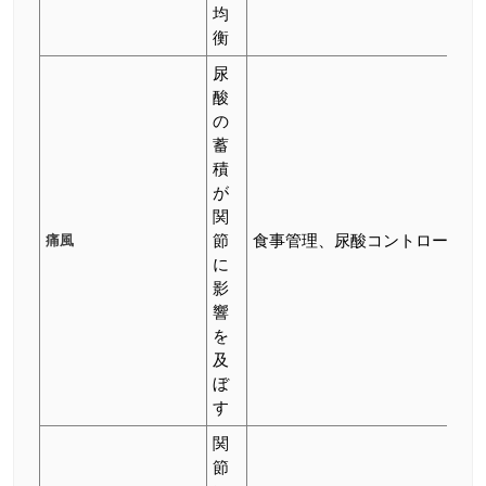
均
衡
尿
酸
の
蓄
積
が
関
痛風
節
食事管理、尿酸コントロール
に
影
響
を
及
ぼ
す
関
節