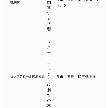
糖尿病
関
リング
連
す
る
状
態
コ
レ
ス
テ
ロ
ー
ル
ま
コレステロール関連疾患
食事、運動、脂質低下薬
た
は
脂
質
の
不