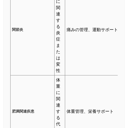
に
関
連
す
る
関節炎
痛みの管理、運動サポート
炎
症
ま
た
は
変
性
体
重
に
関
連
肥満関連疾患
す
体重管理、栄養サポート
る
代