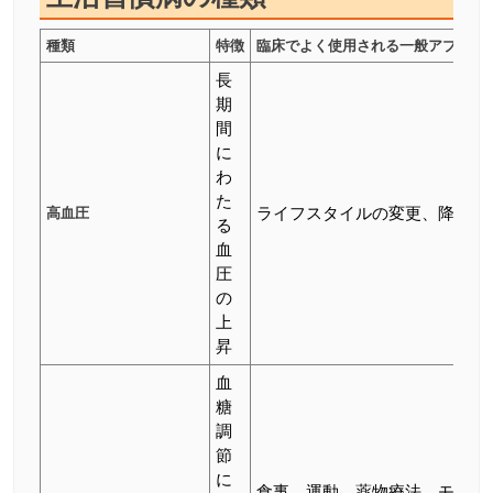
種類
特徴
臨床でよく使用される一般アプロー
長
期
間
に
わ
た
高血圧
ライフスタイルの変更、降圧薬
る
血
圧
の
上
昇
血
糖
調
節
に
食事、運動、薬物療法、モニタ