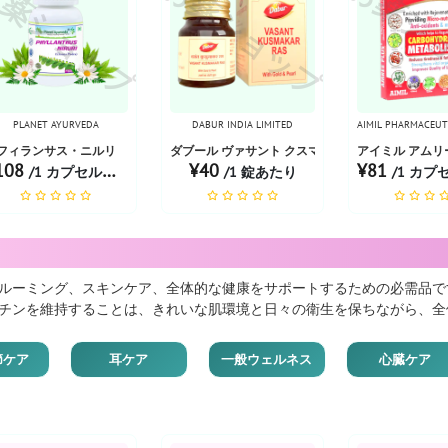
薬ショップ
お薬ショップ
お薬シ
PLANET AYURVEDA
DABUR INDIA LIMITED
AIMIL PHARMACEUTI
 400g
フィランサス・ニルリ
ダブール ヴァサント クスマカール RAS 100 タブ
アイミル アムリ
108
¥40
¥81
/1 カプセルあたり
/1 錠あたり
/1 カプセ
ルーミング、スキンケア、全体的な健康をサポートするための必需品で
チンを維持することは、きれいな肌環境と日々の衛生を保ちながら、全
節ケア
耳ケア
一般ウェルネス
心臓ケア