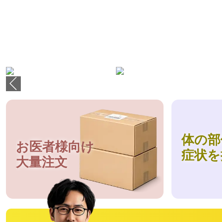
体の部
お医者様向け
症状を
大量注文