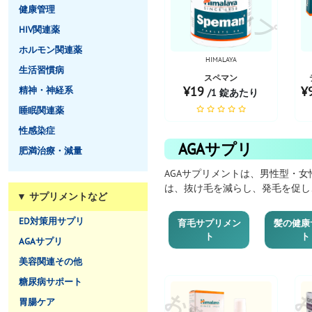
健康管理
HIV関連薬
ホルモン関連薬
HIMALAYA
生活習慣病
スペマン
¥19
¥
精神・神経系
/1 錠あたり
睡眠関連薬
性感染症
AGAサプリ
肥満治療・減量
AGAサプリメントは、男性型・
は、抜け毛を減らし、発毛を促し
▼ サプリメントなど
ED対策用サプリ
育毛サプリメン
髪の健康
ト
ト
AGAサプリ
美容関連その他
糖尿病サポート
胃腸ケア