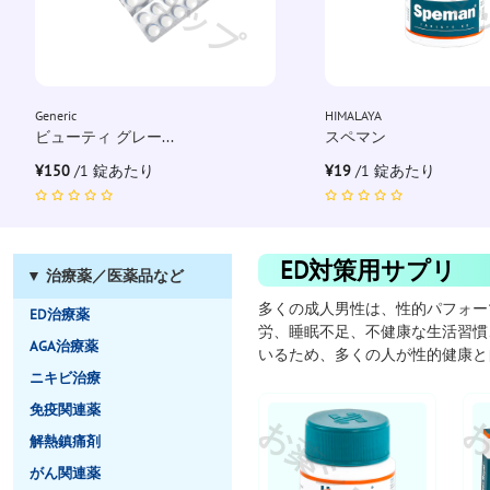
Generic
HIMALAYA
ビューティ グレー...
スペマン
¥150
/1 錠あたり
¥19
/1 錠あたり
ED対策用サプリ
▼ 治療薬／医薬品など
多くの成人男性は、性的パフォー
ED治療薬
労、睡眠不足、不健康な生活習慣
AGA治療薬
いるため、多くの人が性的健康と
ニキビ治療
免疫関連薬
お薬ショップ
お
解熱鎮痛剤
がん関連薬