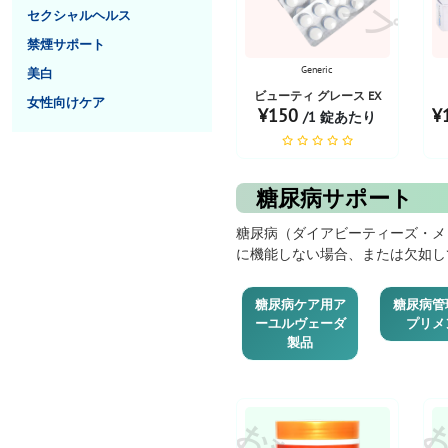
セクシャルヘルス
禁煙サポート
Generic
美白
ビューティ グレース EX
女性向けケア
¥150
¥
/1 錠あたり
糖尿病サポート
糖尿病（ダイアビーティーズ・メ
に機能しない場合、または欠如し
糖尿病ケア用ア
糖尿病管
ーユルヴェーダ
プリメ
製品