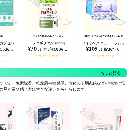
ョップ
お薬ショップ
お薬ショップ
UR
MOTHERSOUL PVT. LTD.
ABBOTT HEALTHCARE PVT. LTD
カプセル
ノコギリヤシ 800mg
フォリヘア ニュートラシューティ
¥70
¥109
ルあたり
/1 カプセルあたり
/1 錠あたり
もっと見る
つです。色素沈着、乾燥肌や敏感肌、老化の初期兆候などの特定の悩
の見た目や感じ方に大きな違いをもたらします。
ョップ
お薬ショップ
お薬ショップ