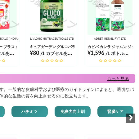
ョップ
お薬ショップ
お薬ショップ
CALS (INDIA) LIMITED
LIVLONG NUTRACEUTICALS LTD
ADRET RETAIL PVT LTD
ー プラス カプセル
キュアガーデン グルコバランス ベジタリアン
カピバ カレラ ジャムン ジュ
¥80
¥1,596
ルあたり
/1 カプセルあたり
/1 ボトルあたり
もっと見る
す。一般的な皮膚科学および医療のガイドラインによると、適切なパ
体的な生活の質を向上させるのに役立ちます。
›
ハチミツ
免疫力向上剤
腎臓ケア