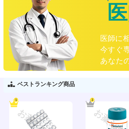
医
医師に
今すぐ
あなた
ベストランキング商品
1
2
お薬ショップ
お薬ショ