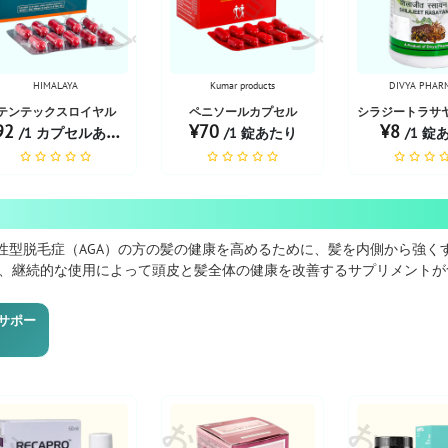
HIMALAYA
Kumar products
DIVYA PHAR
テンテックスロイヤル
ペニソールカプセル
シラジートラサ
92
¥70
¥8
/1 カプセルあたり
/1 錠あたり
/1 錠
女性型脱毛症（AGA）の方の髪の健康を高めるために、髪を内側から強く
、継続的な使用によって頭皮と髪全体の健康を改善するサプリメントが
サポー