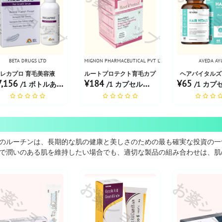
薬ショップ
お薬ショップ
お薬シ
BETA DRUGS LTD
MIGNON PHARMACEUTICAL PVT LTD
AVEDA AY
レカプロ 育毛美容液
ルートプロテクト育毛カプセル
ヘアバイタルズ
7,156
¥184
¥65
/1 ボトルあたり
/1 カプセルあたり
/1 カプセ
のルーチンは、長期的な肌の健康と美しさのための最も確実な投資の一
で潤いのある肌を維持したい場合でも、適切な製品の組み合わせは、肌
薬ショップ
お薬ショップ
お薬シ