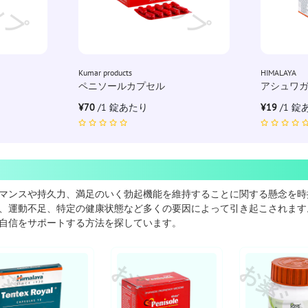
Kumar products
HIMALAYA
ペニソールカプセル
アシュワ
¥70
/1 錠あたり
¥19
/1 
マンスや持久力、満足のいく勃起機能を維持することに関する懸念を時
、運動不足、特定の健康状態など多くの要因によって引き起こされます
自信をサポートする方法を探しています。
薬ショップ
お薬ショップ
お薬シ