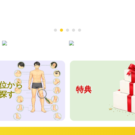
位から
特典
探す