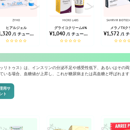
ZYMO
MICRO LABS
SAMRVIR BIOTEC
ヒアルジェル
グライコクリーム6%
メラノTXク
1,320
¥1,040
¥1,572
/1 チューブあたり
/1 チューブあたり
/1 チュ
ッリトゥス）は、インスリンの分泌不足や感受性低下、あるいはその両
ている場合、血糖値が上昇し、これが糖尿病または高血糖と呼ばれます
理用サ
ント