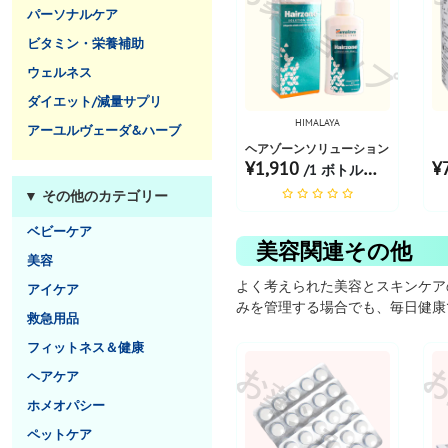
お薬ショップ
お
パーソナルケア
ビタミン・栄養補助
ウェルネス
ダイエット/減量サプリ
HIMALAYA
アーユルヴェーダ&ハーブ
ヘアゾーンソリューション
¥1,910
¥
/1 ボトルあたり
▼ その他のカテゴリー
ベビーケア
美容関連その他
美容
よく考えられた美容とスキンケア
アイケア
みを管理する場合でも、毎日健康
救急用品
フィットネス＆健康
お薬ショップ
お
ヘアケア
ホメオパシー
ペットケア