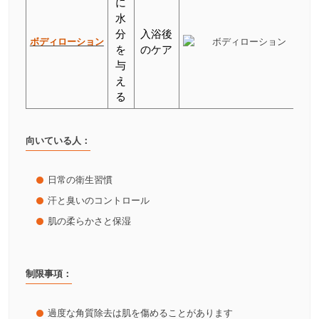
に
水
分
入浴後
ボディローション
を
のケア
与
え
る
向いている人：
日常の衛生習慣
汗と臭いのコントロール
肌の柔らかさと保湿
制限事項：
過度な角質除去は肌を傷めることがあります