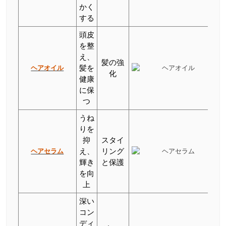
かく
する
頭皮
を整
え、
髪の強
ヘアオイル
髪を
化
健康
に保
つ
うね
りを
抑
スタイ
ヘアセラム
え、
リング
輝き
と保護
を向
上
深い
コン
ディ