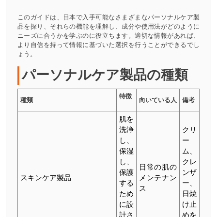
このガイドは、日本で入手可能なさまざまなパーソナルケア製
品を探り、それらの機能を理解し、成分や使用法がどのように
ニーズに合うかを学ぶのに役立ちます。適切な情報があれば、
より自信を持って情報に基づいた選択を行うことができるでし
ょう。
パーソナルケア製品の種類
特徴
種類
向いている人
備考
肌を
洗浄
クリ
し、
ー
保湿
ム、
し、
クレ
日常の肌の
保護
ンザ
スキンケア製品
メンテナン
する
ー、
ス
ため
日焼
に設
け止
計さ
めを