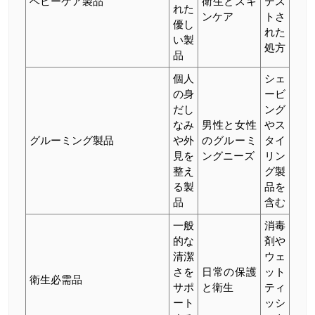
ベビーケア製品
衛生とスキ
テス
れた
ンケア
トさ
優し
れた
い製
処方
品
個人
シェ
の身
ービ
だし
ング
なみ
男性と女性
やス
グルーミング製品
や外
のグルーミ
タイ
見を
ングニーズ
リン
整え
グ製
る製
品を
品
含む
一般
消毒
的な
剤や
清潔
ウェ
さを
日常の保護
ット
衛生必需品
サポ
と衛生
ティ
ート
ッシ