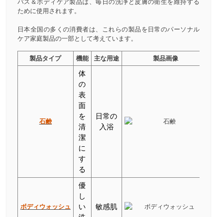
バス＆ボディケア製品は、毎日の洗浄と皮膚の衛生を維持する
ために使用されます。
日本全国の多くの消費者は、これらの製品を日常のパーソナル
ケア家庭製品の一部として考えています。
製品タイプ
機能
主な用途
製品画像
体
の
表
面
を
日常の
石鹸
清
入浴
潔
に
す
る
優
し
ボディウォッシュ
い
敏感肌