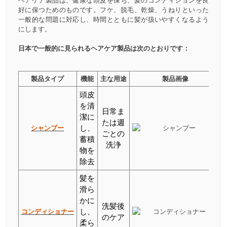
ヘアケア製品は、健康な頭皮を保ち、髪のコンディションを良
好に保つためのものです。フケ、脱毛、乾燥、うねりといった
一般的な問題に対応し、時間とともに髪が扱いやすくなるよう
にします。
日本で一般的に見られるヘアケア製品は次のとおりです：
製品タイプ
機能
主な用途
製品画像
頭皮
を清
日常ま
潔に
たは週
シャンプー
し、
ごとの
蓄積
洗浄
物を
除去
髪を
滑ら
かに
洗髪後
コンディショナー
し、
のケア
柔ら