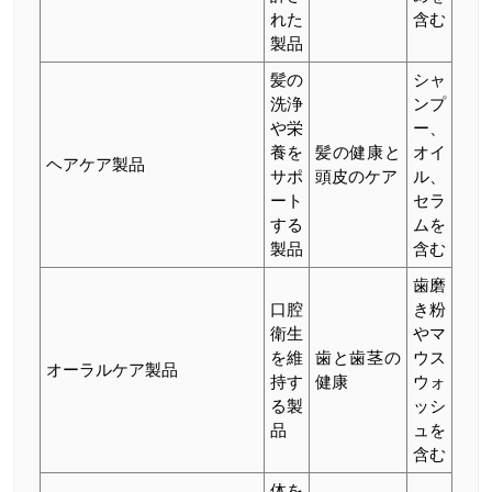
れた
含む
製品
髪の
シャ
洗浄
ンプ
や栄
ー、
養を
髪の健康と
オイ
ヘアケア製品
サポ
頭皮のケア
ル、
ート
セラ
する
ムを
製品
含む
歯磨
口腔
き粉
衛生
やマ
を維
歯と歯茎の
ウス
オーラルケア製品
持す
健康
ウォ
る製
ッシ
品
ュを
含む
体を