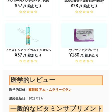
アショーカとシャタヴァリの鉄
純粋栄養鉄と葉酸350mg配合
¥37
¥28
/1 錠あたり
/1 錠あたり
お薬ショップ
お薬ショップ
ファスト＆アップ カルチョ オレンジ味
ヴィツィアタブレット
¥37
¥180
/1 錠あたり
/1 錠あたり
医学的レビュー
医学的監修：
薬剤師
アム・ムラリーダラン
最終更新日：
2026年6月
一般的なビタミンサプリメント