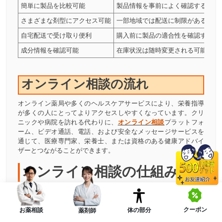
簡単に製品を比較可能
製品情報を事前によく確認すること
さまざまな剤型にアクセス可能
一部地域では配送に制限がある場合
自宅配送で受け取り便利
購入前に製品の適合性を確認する必
成分情報を確認可能
在庫状況は随時変更される可能性が
オンライン相談の流れ
オンライン薬局や多くのヘルスケアサービスにより、栄養指導
が多くの人にとってよりアクセスしやすくなっています。クリ
ニックや病院を訪れる代わりに、
オンライン相談
プラットフォ
ーム、ビデオ通話、電話、および安全なメッセージサービスを
通じて、医療専門家、栄養士、または資格のある健康アドバイ
ザーとつながることができます。
オンライン相談の仕組み
ステップ1:
健康に関する問診表の記入
ユーザーは以下の情報を提供するよう求められます：
クーポン
体の部分
お薬相談
薬剤師