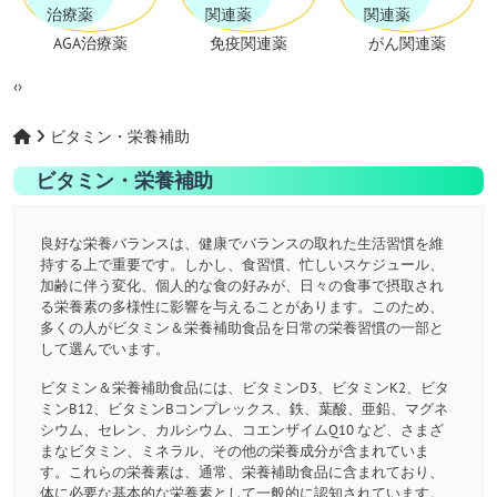
AGA治療薬
免疫関連薬
がん関連薬
‹
›
ビタミン・栄養補助
ビタミン・栄養補助
良好な栄養バランスは、健康でバランスの取れた生活習慣を維
持する上で重要です。しかし、食習慣、忙しいスケジュール、
加齢に伴う変化、個人的な食の好みが、日々の食事で摂取され
る栄養素の多様性に影響を与えることがあります。このため、
多くの人がビタミン＆栄養補助食品を日常の栄養習慣の一部と
して選んでいます。
ビタミン＆栄養補助食品には、ビタミンD3、ビタミンK2、ビタ
ミンB12、ビタミンBコンプレックス、鉄、葉酸、亜鉛、マグネ
シウム、セレン、カルシウム、コエンザイムQ10 など、さまざ
まなビタミン、ミネラル、その他の栄養成分が含まれていま
す。これらの栄養素は、通常、栄養補助食品に含まれており、
体に必要な基本的な栄養素として一般的に認知されています。