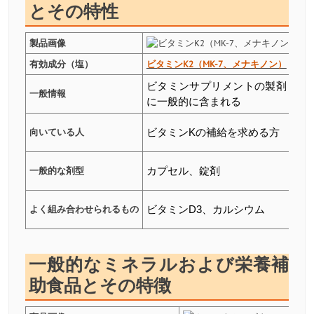
とその特性
製品画像
有効成分（塩）
ビタミンK2（MK-7、メナキノン）
ビタ
ビタミンサプリメントの製剤
栄
一般情報
に一般的に含まれる
ミ
向いている人
ビタミンKの補給を求める方
ビ
一般的な剤型
カプセル、錠剤
カ
よく組み合わせられるもの
ビタミンD3、カルシウム
カル
一般的なミネラルおよび栄養補
助食品とその特徴