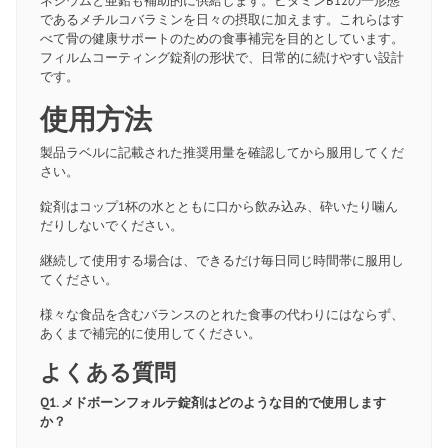
ネシウムと亜鉛も補助的に供給します。ビタミンB12の一形態
であるメチルコバラミンを日々の摂取に加えます。これらはす
べて骨の健康サポートのための食事補完を目的としています。
フィルムコーティング錠剤の形状で、日常的に続けやすい設計
です。
使用方法
製品ラベルに記載された推奨用量を確認してから服用してくだ
さい。
錠剤はコップ1杯の水とともに口から飲み込み、砕いたり噛ん
だりしないでください。
継続して使用する場合は、できるだけ毎日同じ時間帯に服用し
てください。
様々な食品を含むバランスのとれた食事の代わりにはならず、
あくまで補完的に使用してください。
よくある質問
Q1. メドボーンフォルテ錠剤はどのような目的で使用します
か？