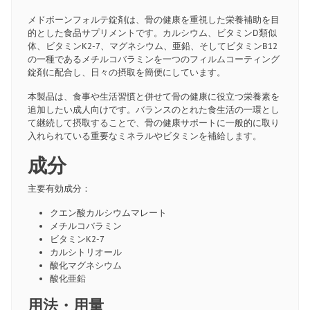
メドボーンフォルテ錠剤は、骨の健康を重視した栄養補助を目
的とした食品サプリメントです。カルシウム、ビタミンD類似
体、ビタミンK2-7、マグネシウム、亜鉛、そしてビタミンB12
の一種であるメチルコバラミンを一つのフィルムコーティング
錠剤に配合し、日々の摂取を簡便にしています。
本製品は、食事や生活習慣と併せて骨の健康に役立つ栄養素を
追加したい成人向けです。バランスのとれた食生活の一環とし
て継続して摂取することで、骨の健康サポートに一般的に取り
入れられている重要なミネラルやビタミンを補給します。
成分
主要有効成分：
クエン酸カルシウムマレート
メチルコバラミン
ビタミンK2-7
カルシトリオール
酸化マグネシウム
酸化亜鉛
用法・用量