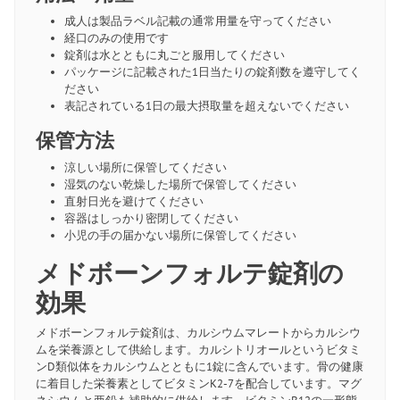
成人は製品ラベル記載の通常用量を守ってください
経口のみの使用です
錠剤は水とともに丸ごと服用してください
パッケージに記載された1日当たりの錠剤数を遵守してく
ださい
表記されている1日の最大摂取量を超えないでください
保管方法
涼しい場所に保管してください
湿気のない乾燥した場所で保管してください
直射日光を避けてください
容器はしっかり密閉してください
小児の手の届かない場所に保管してください
メドボーンフォルテ錠剤の
効果
メドボーンフォルテ錠剤は、カルシウムマレートからカルシウ
ムを栄養源として供給します。カルシトリオールというビタミ
ンD類似体をカルシウムとともに1錠に含んでいます。骨の健康
に着目した栄養素としてビタミンK2-7を配合しています。マグ