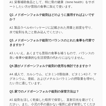
A1. 栄養補助食品として、特に骨の健康（bone health）をサポ
ートしたい方が普段の食事に加えて使います。
Q2. メドボーンフォルテ錠剤はどのように服用すればよいです
か？
A2. 製品ラベルやパッケージに記載された用量と頻度を守り、
水で錠剤を丸ごと飲み込んでください。
Q3. メドボーンフォルテ錠剤でバランスのとれた食事を代替で
きますか？
A3. いいえ。あくまでも普段の食事を補うもので、バランスの
良い食事や健康的な生活習慣の代わりにはなりません。
Q4. 誰がメドボーンフォルテ錠剤の使用を検討できますか？
A4. 成人で、カルシウム、ビタミンD類似体、ビタミンK2-7、マ
グネシウム、亜鉛、およびメチルコバラミンの摂取量を増やし
たい方に適しています。
Q5. 家でのメドボーンフォルテ錠剤の保管方法は？
A5. 錠剤を涼しく乾燥した暗所で保管し、直射日光を避けてく
ださい。また、小児の手の届かない場所に必ず保管してくださ