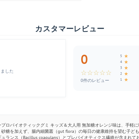
カスタマーレビュー
0
★
5
★
4
★
3
しました
☆
☆
☆
☆
☆
★
2
★
1
0件のレビュー
ープロバイオティックグミ キッズ＆大人用 無加糖オレンジ味は、手軽
砂糖を加えず、腸内細菌叢（gut flora）の毎日の健康維持を望む
ュランス（Bacillus coagulans）とプレバイオティクス繊維が