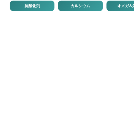
抗酸化剤
カルシウム
オメガ&