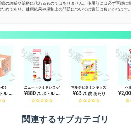
医療の診断や治療に代わるものではありません。使用前には必ず医師に
のためであり、健康結果や規制上の問題についての責任は負いかねます
ョップ
お薬ショップ
お薬ショップ
お薬
ロピカル...
-D3
ニュートラミドシロップ | ミックスフルーツ
マルチビタミンキッズ |グアバシュガ
ヘ
¥880
¥63
¥2,0
ル あたり
/1 ボトル あたり
/1 錠 あたり
関連するサブカテゴリ