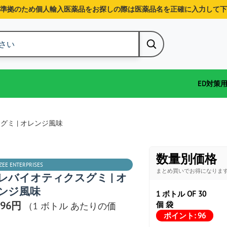
準拠のため個人輸入医薬品をお探しの際は医薬品名を正確に入力して下
ED対策
ミ | オレンジ風味
数量別価格
ZEE ENTERPRISES
まとめ買いでお得になりま
レバイオティクスグミ | オ
ンジ風味
1 ボトル OF 30
196円
個 袋
（1 ボトル あたりの価
ポイント:
96
）