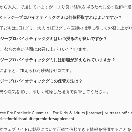
子どもから大人まで適していますが、より良い結果を得るために必ず医師の
日にヌトラジープロバイオティックグミは何個摂取すればよいですか？
常、子どもは1日1グミ、大人は1日2グミを医師の指示に従ってお召し上が
トラジープロバイオティックグミはいつ摂るのが良いですか？
日1回、都合の良い時間にお召し上がりいただけます。
トラジープロバイオティックグミには砂糖が加えられていますか？
造元によると、加えられた砂糖はゼロです。
トラジープロバイオティックグミの保管方法は？
射日光や湿気を避け、涼しく乾燥した場所で保管してください。
zee Pre Probiotic Gummies – For Kids & Adults [Internet]. Nutrazee official
es-for-kids-adults-prebiotic-supplement
本ウェブサイトは製品について正確で信頼できる情報を提供することを