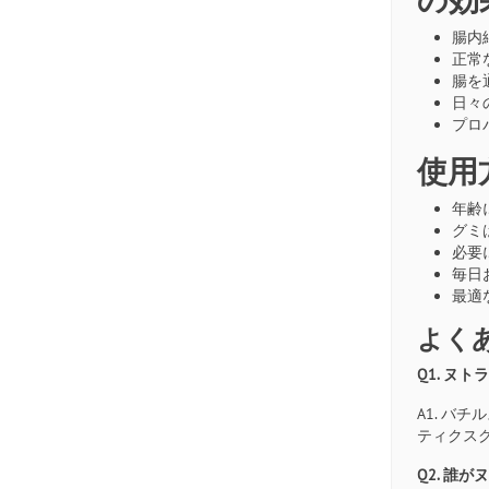
腸内
正常な
腸を通
日々
プロ
使用
年齢
グミ
必要
毎日
最適
よく
Q1. ヌ
A1. バ
ティクス
Q2. 誰