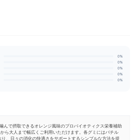
0%
0%
0%
0%
0%
に噛んで摂取できるオレンジ風味のプロバイオティクス栄養補助
子どもから大人まで幅広くご利用いただけます。各グミにはバチル
含まれており、日々の消化の快適さをサポートするシンプルな方法を提