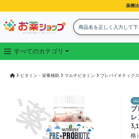
薬機法
すべてのカテゴリ
ビタミン・栄養補助
マルチビタミン
プレバイオティクスグ
JAG
プ
レ
3,
格