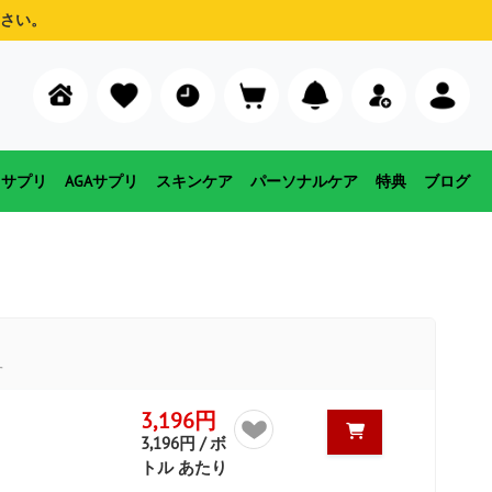
さい。
用サプリ
AGAサプリ
スキンケア
パーソナルケア
特典
ブログ
す
3,196円
3,196円 / ボ
トル あたり