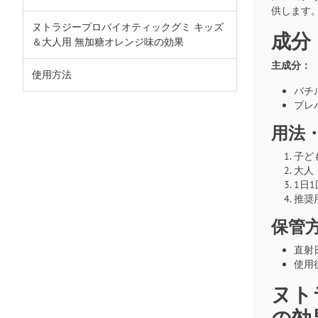
供します
ヌトラジープロバイオティックグミ キッズ
成分
＆大人用 無加糖オレンジ味の効果
主成分：
使用方法
バチル
プレ
用法
子ど
大人
1日
推奨
保管
直射
使用
ヌト
の効