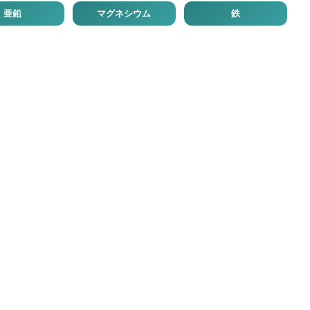
亜鉛
マグネシウム
鉄