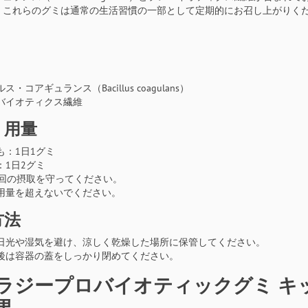
。これらのグミは通常の生活習慣の一部として定期的にお召し上がりく
ス・コアギュランス（Bacillus coagulans）
バイオティクス繊維
・用量
も：1日1グミ
：1日2グミ
1回の摂取を守ってください。
用量を超えないでください。
方法
日光や湿気を避け、涼しく乾燥した場所に保管してください。
後は容器の蓋をしっかり閉めてください。
ラジープロバイオティックグミ キ
果