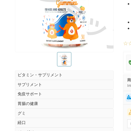
お薬ショッ
☆
お薬ショップ
ビタミン・サプリメント
商
サプリメント
In
免疫サポート
胃腸の健康
グミ
経口