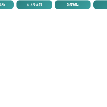
魚油
ミネラル類
栄養補助