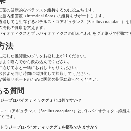
細菌の健康的なバランスを維持するのに役立ちます。
腸内細菌叢（intestinal flora）の維持をサポートします。
過しても生存するバチルス・コアギュランス（Bacillus coagulans
の消化の健康を支えます。
バイオティクスとプレバイオティクスの組み合わせをグミ形状で摂取で
方法
に応じた推奨量のグミをお召し上がりください。
はよく噛んでから飲み込んでください。
に応じて水と一緒にお召し上がりください。
おおよそ同じ時間に習慣化して摂取してください。
な栄養サポートのために医師の指示に従ってください。
ある質問
トラジープロバイオティックグミとは何ですか？
チルス・コアギュランス（Bacillus coagulans）とプレバイオテ
グミです。
がヌトラジープロバイオティックグミを摂取できますか？