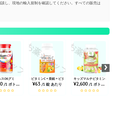
相談し、現地の輸入規制を確認してください。すべての販売は
。
ショップ
お薬ショップ
お薬ショップ
お
›
ーフリー
ルスOKグミ
ビタミンC + 亜鉛 + ビタミンD3 |子供向け
キッズマルチビタミン＆ミネラル
00
¥63
¥2,600
/1 ボトル あたり
/1 錠 あたり
/1 ボトル あたり