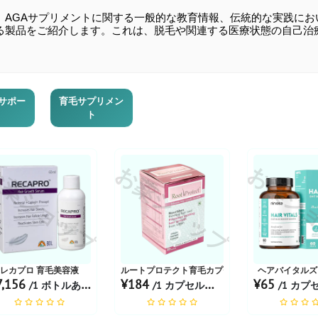
、AGAサプリメントに関する一般的な教育情報、伝統的な実践に
る製品をご紹介します。これは、脱毛や関連する医療状態の自己治
サポー
育毛サプリメン
ト
薬ショップ
お薬ショップ
お薬シ
レカプロ 育毛美容液
ルートプロテクト育毛カプセル
ヘアバイタルズ
7,156
¥184
¥65
/1 ボトルあたり
/1 カプセルあたり
/1 カプセ