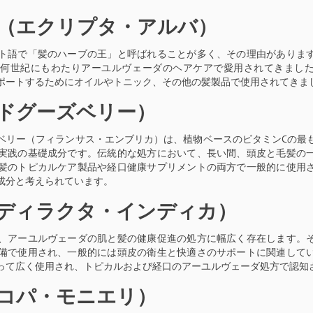
（エクリプタ・アルバ）
ト語で「髪のハーブの王」と呼ばれることが多く、その理由がありま
、何世紀にもわたりアーユルヴェーダのヘアケアで愛用されてきまし
ポートするためにオイルやトニック、その他の髪製品で使用されてきま
ドグーズベリー）
ベリー（フィランサス・エンブリカ）は、植物ベースのビタミンCの最
実践の基礎成分です。伝統的な処方において、長い間、頭皮と毛髪の
髪のトピカルケア製品や経口健康サプリメントの両方で一般的に使用
成分と考えられています。
ディラクタ・インディカ）
、アーユルヴェーダの肌と髪の健康促進の処方に幅広く存在します。
備で使用され、一般的には頭皮の衛生と快適さのサポートに関連して
って広く使用され、トピカルおよび経口のアーユルヴェーダ処方で認知
コパ・モニエリ）