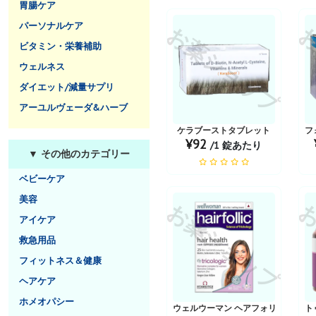
胃腸ケア
パーソナルケア
お薬ショップ
お
ビタミン・栄養補助
ウェルネス
ダイエット/減量サプリ
アーユルヴェーダ&ハーブ
ケラブーストタブレット
フ
¥92
/1 錠あたり
▼ その他のカテゴリー
ベビーケア
美容
お薬ショップ
お
アイケア
救急用品
フィットネス＆健康
ヘアケア
ホメオパシー
ウェルウーマン ヘアフォリック タブ
ト