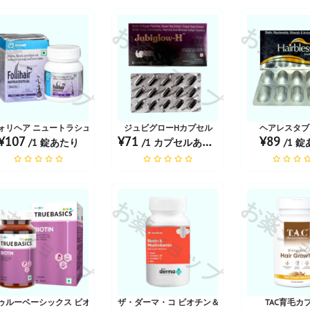
薬ショップ
お薬ショップ
お薬シ
ォリヘア ニュートラシューティカル | 30錠
ジュビグローHカプセル
ヘアレスタブ
¥107
¥71
¥89
/1 錠あたり
/1 カプセルあたり
/1 
薬ショップ
お薬ショップ
お薬シ
レット
ゥルーベーシックス ビオチンタブレット
ザ・ダーマ・コ ビオチン＆マルチビタミンカプセ
TAC育毛カ