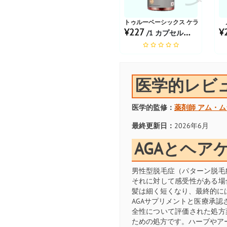
トゥルーベーシックス ケラチンカプ
¥227
¥
/1 カプセルあたり
医学的レビ
医学的監修：
薬剤師
アム・ム
最終更新日：
2026年6月
AGAとヘア
男性型脱毛症（パターン脱毛
それに対して感受性がある場
髪は細く短くなり、最終的に
AGAサプリメントと医療承認
全性について評価された処方
ための処方です。ハーブやア