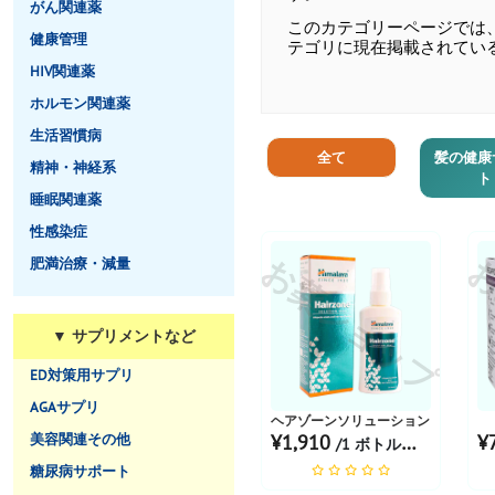
がん関連薬
このカテゴリーページでは
健康管理
テゴリに現在掲載されてい
HIV関連薬
ホルモン関連薬
生活習慣病
全て
髪の健康
精神・神経系
ト
睡眠関連薬
性感染症
お薬ショップ
お
肥満治療・減量
▼ サプリメントなど
ED対策用サプリ
AGAサプリ
ヘアゾーンソリューション
美容関連その他
¥1,910
¥
/1 ボトルあたり
糖尿病サポート