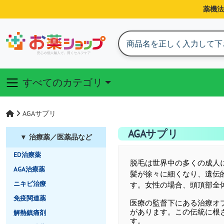
薬機法
すべてのカテゴリ
AGAサプリ
AGAサプリ
▼ 治療薬／医薬品など
ED治療薬
脱毛は世界中の多くの成人
AGA治療薬
髪が徐々に細くなり、遺伝
ニキビ治療
す。女性の場合、頭頂部全
免疫関連薬
医療の監督下にある治療オ
があります。この伝統に根
解熱鎮痛剤
す。