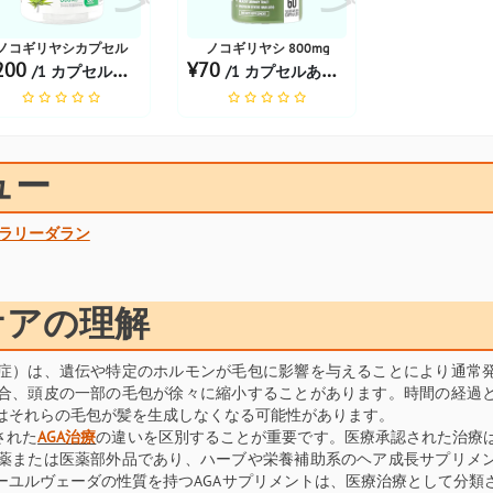
セル
ノコギリヤシカプセル
ノコギリヤシ 800mg
200
¥70
/1 カプセルあたり
/1 カプセルあたり
ュー
ラリーダラン
ケアの理解
症）は、遺伝や特定のホルモンが毛包に影響を与えることにより通常
合、頭皮の一部の毛包が徐々に縮小することがあります。時間の経過
はそれらの毛包が髪を生成しなくなる可能性があります。
された
AGA治療
の違いを区別することが重要です。医療承認された治療
薬または医薬部外品であり、ハーブや栄養補助系のヘア成長サプリメ
ーユルヴェーダの性質を持つAGAサプリメントは、医療治療として分類