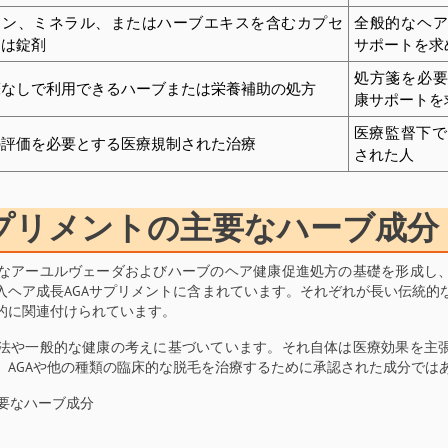
ミン、ミネラル、またはハーブエキスを含むカプセ
全般的なヘ
たは錠剤
サポートを求
処方箋を必
箋なしで利用できるハーブまたは栄養補助の処方
康サポートを
医療監督下で
の評価を必要とする医療規制された治療
された人
プリメントの主要なハーブ成分
なアーユルヴェーダおよびハーブのヘア健康促進処方の基礎を形成し
入ヘア成長AGAサプリメントに含まれています。それぞれが長い伝統的
的に関連付けられています。
法や一般的な健康の考えに基づいています。それ自体は医療効果を主
、AGAや他の種類の臨床的な脱毛を治療するために承認された成分では