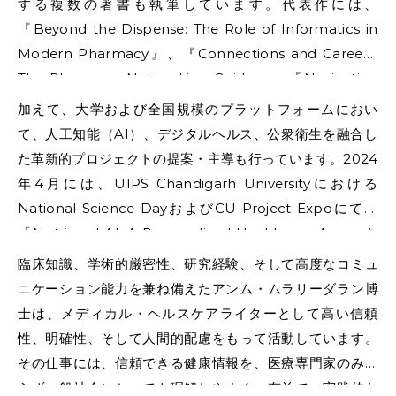
する複数の著書も執筆しています。代表作には、
『Beyond the Dispense: The Role of Informatics in
Modern Pharmacy』、『Connections and Careers:
The Pharmacy Networking Guide』、『Navigating
Purpose: A Career Path in Pharmacy』、
加えて、大学および全国規模のプラットフォームにおい
『Pharmacy Career Paths: Exploring Opportunities
て、人工知能（AI）、デジタルヘルス、公衆衛生を融合し
Beyond the Counter』などがあります。
た革新的プロジェクトの提案・主導も行っています。2024
年4月には、UIPS Chandigarh Universityにおける
National Science DayおよびCU Project Expoにて、
「Nutrimed AI: A Personalized Healthcare App」を
企画・発表しました。本プロジェクトは、AIを活用したパ
臨床知識、学術的厳密性、研究経験、そして高度なコミュ
ーソナライズ機能により、栄養指導、服薬支援、患者エン
ニケーション能力を兼ね備えたアンム・ムラリーダラン博
ゲージメントを促進することを目的としています。また、
士は、メディカル・ヘルスケアライターとして高い信頼
慢性疾患管理における服薬アドヒアランス向上を目的とし
性、明確性、そして人間的配慮をもって活動しています。
た個別化デジタル介入に関する研究プロジェクトの主導・
その仕事には、信頼できる健康情報を、医療専門家のみな
発表も行っています。
らず一般社会にとっても理解しやすく、有益で、実践的な