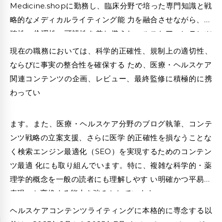
Medicine.shopに勤務し、臨床分野で培った専門知識と戦
略的なメディカルライティング能 力を融合させながら、正
確性・倫理性・可読性を兼ね備えたヘルスケアコンテンツ
の制作に 従事しています。
現在の職務においては、科学的正確性、規制上の適切性、
ならびに事実の整合性を確保する ため、医療・ヘルスケア
関連コンテンツの企画、レビュー、最終監修に積極的に携
わってい
ます。また、医療・ヘルスケア分野のブログ執筆、コンテ
ンツ戦略の立案支援、さらに医学 的正確性を損なうことな
く検索エンジン最適化（SEO）を実現するためのコンテン
ツ最適 化にも取り組んでいます。特に、複雑な科学的・薬
理学的概念を一般の読者にも理解しやす い明確かつ平易な
表現へと変換する能力を強みとしています。
博士の現在の専門的業務は、これまでの学術・臨床経験を
ヘルスケアコンテンツライティングに本格的に専念する以
幅広く活かしたものであり、その 経験によって、深い専門