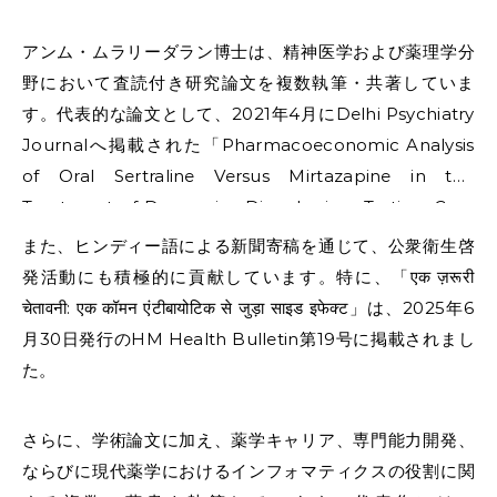
人科、精神科、総合内科など多岐にわたる診療科で実務経
アンム・ムラリーダラン博士は、精神医学および薬理学分
験を積みました。
野において査読付き研究論文を複数執筆・共著していま
す。代表的な論文として、2021年4月にDelhi Psychiatry
Journalへ掲載された「Pharmacoeconomic Analysis
of Oral Sertraline Versus Mirtazapine in the
Treatment of Depressive Disorder in a Tertiary Care
Teaching Hospital, Jaipur」、ならびに 2020年7月～9
また、ヒンディー語による新聞寄稿を通じて、公衆衛生啓
月号のIndian Journal of Health Care, Medical &
発活動にも積極的に貢献しています。特に、「एक ज़रूरी
Pharmacy Practiceに掲載された「Rapid Onset of
चेतावनी: एक कॉमन एंटीबायोटिक से जुड़ा साइड इफेक्ट」は、2025年6
Action of Mirtazapine: A Review Illustrating Its
月30日発行のHM Health Bulletin第19号に掲載されまし
Benefits and Risks Over SSRIs」が挙げられます。
た。
さらに、学術論文に加え、薬学キャリア、専門能力開発、
ならびに現代薬学におけるインフォマティクスの役割に関