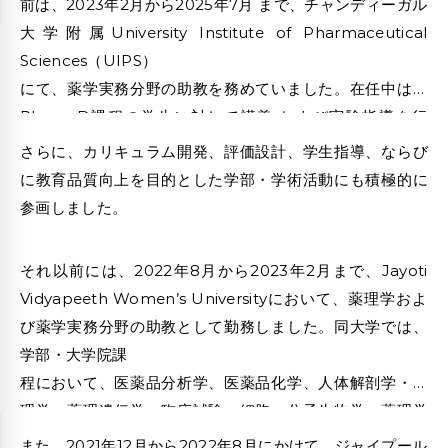
前は、2023年2月から2025年7月 まで、チャンディーガル
性と実践的視点を兼ね備えたヘルスケアコンテンツの提供
大学附属University Institute of Pharmaceutical
を可能に しています。エビデンスに基づく医療と一般向け
Sciences（UIPS）
コミュニケーションとの橋渡しを行う能力 は、患者教育、
にて、薬学実務分野の助教を務めていました。在任中は、
医薬品に関する啓発活動、デジタルヘルス分野において特
Pharm.D課程の学生に対して講義 および実験指導を行
に高く評価されて います。
い、薬物治療学、病院薬学、臨床毒性学、臨床研究に関す
さらに、カリキュラム開発、評価設計、学生指導、ならび
る理解向上に
に教育品質向上を目的とした学部・学術活動にも積極的に
貢献しました。また、大学内のDrug Information
参画しました。
CentreおよびE-Research Labの運営調整に おいて中心
的役割を担い、複数のPharm.D研究プロジェクトの指導・
それ以前には、2022年8月から2023年2月まで、Jayoti
監督にも従事しました。
Vidyapeeth Women’s Universityにおいて、薬理学およ
び薬学実務分野の助教として勤務しました。同大学では、
学部・大学院課
程において、医薬品分析学、医薬品化学、人体解剖学・生
理学、薬理遺伝学、臨床試験、細胞・分子生物学、薬理学
実習など幅広い科目を担当しました。このような学際的な
また、2021年12月から2022年8月にかけて、ジャイプール