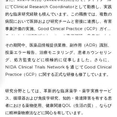
教育経験を通じて、複雑な生物医学的概念を体系的かつ学
にてClinical Research Coordinatorとして勤務し、実践
習者中心の視点で説明する能力をさらに高めており、その
的な臨床研究経験も積んでいます。この職務では、複数の
アプローチは現在のライティング業務にも活かされていま
病院において医師および研究チームと密接に連携し、有害
す。
事象評価の実施、Good Clinical Practice（GCP）ガイド
ラインおよびIRBプロトコルへの準拠確認、患者データの
厳格な機 密保持などを担当しました。こうした実臨床研究
その期間中、医薬品情報提供業務、副作用（ADR）識別、
および規制対応に関する経験は、現在のエ ビデンス重視か
投薬エラー報告、治療モニタリング、患者カウンセリン
つコンプライアンス意識の高い執筆スタイルにも大きく反
グ、処方監査などに積極的に従事しました。さらに、
映されています。
NIDA Clinical Trials Networkを通じてGood Clinical
博士は、NIMS University Jaipur附属NIMS Institute of
Practice（GCP）に関する正式な研修も修了しています。
PharmacyにてDoctor of Pharmacy（Pharm.D）学位
を取得しています。博士論文では、うつ病治療におけるセ
研究分野としては、革新的な臨床薬学・薬学実務サービ
ルト ラリンとミルタザピンの薬剤経済学的比較研究を行
ス、循環器および免疫学研究、知的・発達障害を有する患
い、精神医療、治療成果、ならびに医療 価値評価に対する
者における薬物使用、健康関連QOL（生活の質）、ならび
早期からの関心を示しました。また、NIMS Hospitalでの
に精神薬物療法などに関心を有しています。
臨床インターン シップを通じて、腎臓内科、小児科、産婦