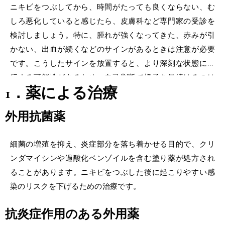
ニキビをつぶしてから、時間がたっても良くならない、む
しろ悪化していると感じたら、皮膚科など専門家の受診を
検討しましょう。特に、腫れが強くなってきた、赤みが引
かない、出血が続くなどのサインがあるときは注意が必要
です。こうしたサインを放置すると、より深刻な状態に進
行する可能性があるため、自己判断で様子を見続けるのは
1．薬による治療
おすすめできません。
最近では
オンライン薬局
や
お薬ショ
ップ
などの
薬の通販
サイトなどで情報に触れる機会も増え
外用抗菌薬
ていますが、それらの情報だけを頼りにするのではなく、
医師の診断のもと治療していくのが正しいケア方法です。
細菌の増殖を抑え、炎症部分を落ち着かせる目的で、クリ
ンダマイシンや過酸化ベンゾイルを含む塗り薬が処方され
ることがあります。ニキビをつぶした後に起こりやすい感
染のリスクを下げるための治療です。
抗炎症作用のある外用薬