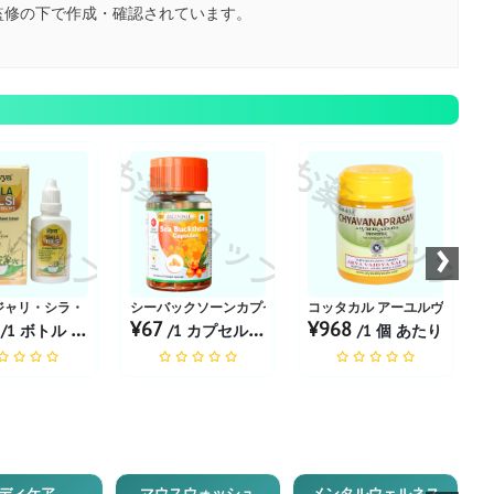
監修の下で作成・確認されています。
ショップ
お薬ショップ
お薬ショップ
お
›
ジャリ・シラ・トゥルシ・ドロップ
シーバックソーンカプセル
コッタカル アーユルヴェーダ 
0
¥67
¥968
/1 ボトル あたり
/1 カプセル あたり
/1 個 あたり
ディケア
マウスウォッシュ
メンタルウェルネス