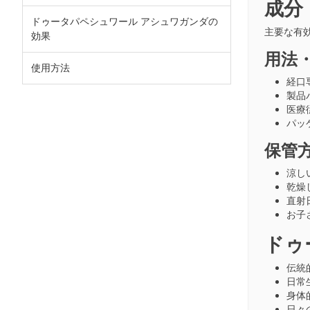
成分
ドゥータパペシュワール アシュワガンダの
主要な有
効果
用法
使用方法
経口
製品
医療
パッ
保管
涼し
乾燥
直射
お子
ドゥ
伝統的
日常
身体
日々