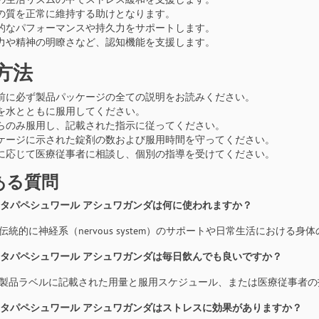
の質を正常に維持する助けとなります。
的なパフォーマンスや持久力をサポートします。
力や精神の明瞭さなど、認知機能を支援します。
方法
前に必ず製品パッケージの全ての説明をお読みください。
を水とともに服用してください。
らのみ服用し、記載された指示に従ってください。
ケージに示された錠剤の数および服用時間を守ってください。
に応じて医療従事者に相談し、個別の指導を受けてください。
ある質問
ゥータパペシュワール アシュワガンダは何に使われますか？
れは伝統的に神経系（nervous system）のサポートや日常生活にお
ゥータパペシュワール アシュワガンダは毎日飲んでも良いですか？
通常、製品ラベルに記載された用量と服用スケジュール、または医療従事者
ゥータパペシュワール アシュワガンダはストレスに効果がありますか？