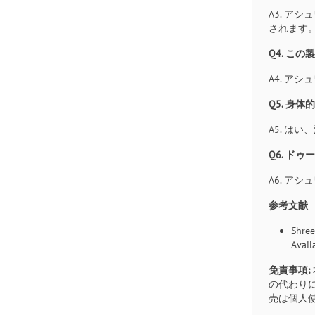
A3. 
されます
Q4. こ
A4. 
Q5. 身
A5. 
Q6. ド
A6. 
参考文献
Shree
Avail
免責事項:
の代わり
売は個人