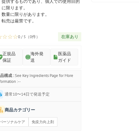
プ
提供するものであり、個人での使用目的
に限ります。
数量に限りがあります。
転売は厳禁です。
☆
☆
☆
☆
在庫あり
0 / 5（0件）
正規品
海外発
医薬品
保証
送
ガイド
品構成 :
See Key Ingredients Page for More
formation :--
通常10〜14日で発送予定
商品カテゴリー
パーソナルケア
免疫力向上剤