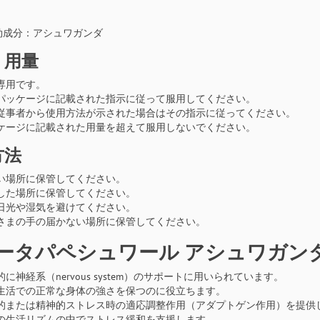
効成分：アシュワガンダ
・用量
専用です。
パッケージに記載された指示に従って服用してください。
従事者から使用方法が示された場合はその指示に従ってください。
ケージに記載された用量を超えて服用しないでください。
方法
い場所に保管してください。
した場所に保管してください。
日光や湿気を避けてください。
さまの手の届かない場所に保管してください。
ータパペシュワール アシュワガン
に神経系（nervous system）のサポートに用いられています。
生活での正常な身体の強さを保つのに役立ちます。
的または精神的ストレス時の適応調整作用（アダプトゲン作用）を提供
の生活リズムの中でストレス緩和を支援します。