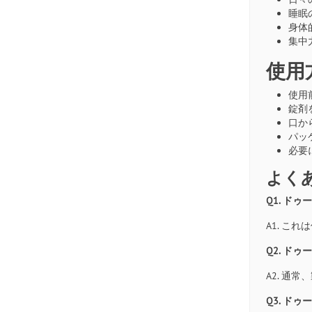
睡眠
身体
集中
使用
使用
錠剤
口か
パッ
必要
よく
Q1. ド
A1. こ
Q2. ド
A2. 
Q3. ド