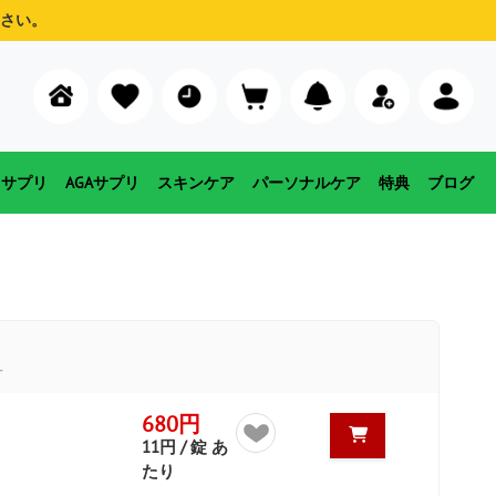
さい。
用サプリ
AGAサプリ
スキンケア
パーソナルケア
特典
ブログ
す
680円
11円 / 錠 あ
たり