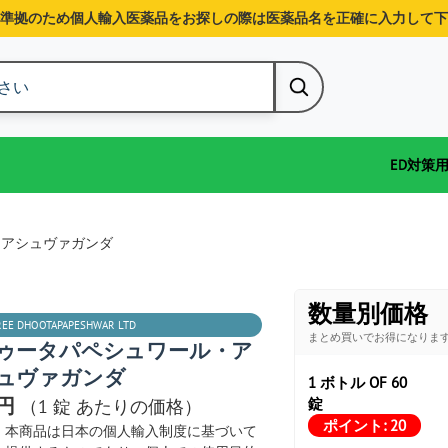
準拠のため個人輸入医薬品をお探しの際は医薬品名を正確に入力して下
ED対策
・アシュヴァガンダ
数量別価格
REE DHOOTAPAPESHWAR LTD
まとめ買いでお得になりま
ゥータパペシュワール・ア
ュヴァガンダ
1 ボトル OF 60
1円
錠
（1 錠 あたりの価格）
ポイント:
20
本商品は日本の個人輸入制度に基づいて