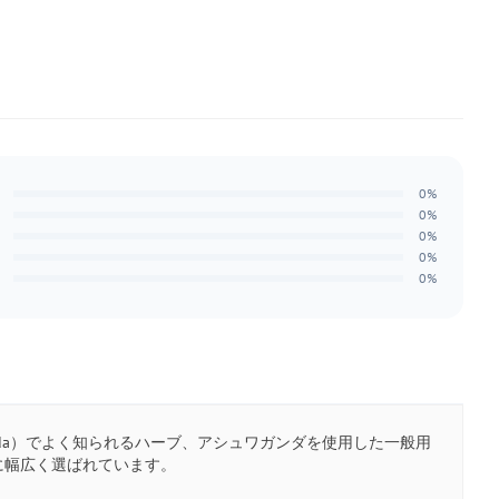
0%
0%
0%
0%
0%
eda）でよく知られるハーブ、アシュワガンダを使用した一般用
に幅広く選ばれています。