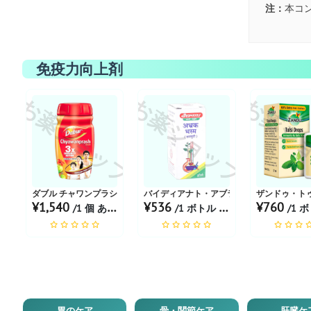
注：
本コ
免疫力向上剤
お薬ショップ
お薬ショップ
お薬シ
ダブル チャワンプラシュ アワレハ 950 GM
バイディアナト・アブラク・バスマ
ザンドゥ・ト
¥1,540
¥536
¥760
/1 個 あたり
/1 ボトル あたり
/1 ボト
胃のケア
骨・関節ケア
肝臓ケ