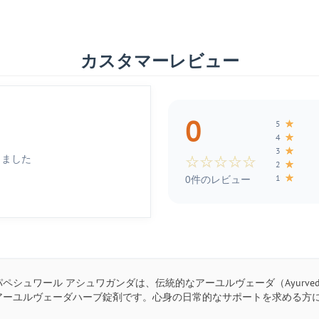
カスタマーレビュー
0
★
5
★
4
★
3
しました
☆
☆
☆
☆
☆
★
2
★
1
0件のレビュー
ペシュワール アシュワガンダは、伝統的なアーユルヴェーダ（Ayurv
アーユルヴェーダハーブ錠剤です。心身の日常的なサポートを求める方