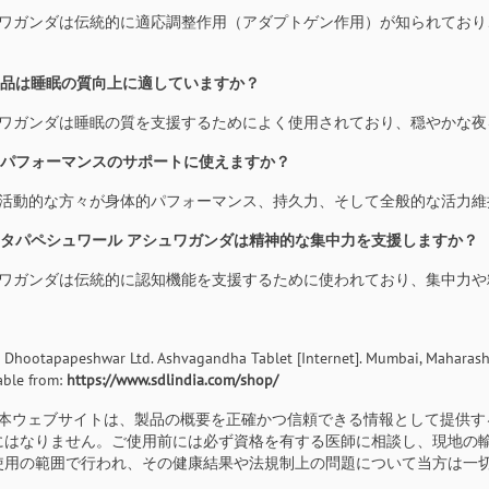
アシュワガンダは伝統的に適応調整作用（アダプトゲン作用）が知られてお
。
の製品は睡眠の質向上に適していますか？
アシュワガンダは睡眠の質を支援するためによく使用されており、穏やかな
体的パフォーマンスのサポートに使えますか？
はい、活動的な方々が身体的パフォーマンス、持久力、そして全般的な活力
ゥータパペシュワール アシュワガンダは精神的な集中力を支援しますか？
アシュワガンダは伝統的に認知機能を支援するために使われており、集中力
 Dhootapapeshwar Ltd. Ashvagandha Tablet [Internet]. Mumbai, Maharasht
able from:
https://www.sdlindia.com/shop/
本ウェブサイトは、製品の概要を正確かつ信頼できる情報として提供す
にはなりません。ご使用前には必ず資格を有する医師に相談し、現地の
使用の範囲で行われ、その健康結果や法規制上の問題について当方は一