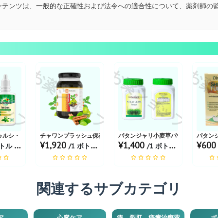
ンテンツは、一般的な正確性および法令への適合性について、薬剤師の
ョップ
お薬ショップ
お薬ショップ
お薬
ゥルシ・ドロップス
チャワンプラッシュ保存料
パタンジャリ小麦草パウダー
パタン
¥1,920
¥1,400
¥60
ル あたり
/1 ボトル あたり
/1 ボトル あたり
関連するサブカテゴリ
ア
心臓ケア
痔、裂肛、痔瘻治療薬
ボ