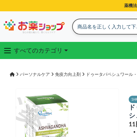
薬機法
すべてのカテゴリ
パーソナルケア
免疫力向上剤
ドゥータパペシュワール
SH
ド
シ
1