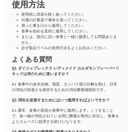
使用方法
使用前に容器を軽く振ってください。
付属の計量器で液体を測ってください。
測った量を口から服用してください。
食事を始める直前に服用してください。
または、指示に従い食事と一緒に服用しても問題ありま
せん。
必ず製品ラベルの使用方法をよくお読みください。
よくある質問
Q1. ダイジェプレックス レディメイド カルダモンフレーバーリ
キッドは何のために使いますか？
A1. 食事中の炭水化物、脂質、タンパク質の分解を助け、日常
の消化の快適さを維持するための消化酵素補助剤です。
Q2. 消化を促進するためにはいつ服用すればよいですか？
A2. 通常、食事の直前か食事中に服用します。こうすること
で、食べ物が消化されている間に酵素が胃内に存在し、食事を
よりスムーズに処理する助けになります。
Q3. 食後のガスや膨満感に効果はありますか？