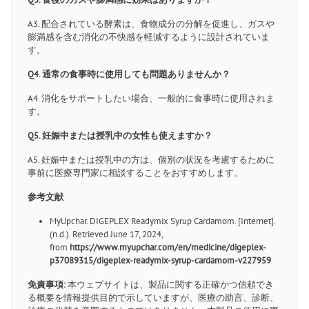
A3. 配合されている酵素は、食物成分の分解を促進し、ガスや
膨満感を含む消化の不快感を軽減するように設計されていま
す。
Q4. 通常の食事時に使用しても問題ありませんか？
A4. 消化をサポートしたい場合、一般的に食事時に使用されま
す。
Q5. 妊娠中または授乳中の女性も使えますか？
A5. 妊娠中または授乳中の方は、個別の状況を考慮するために
事前に医療専門家に相談することをおすすめします。
参考文献
MyUpchar. DIGEPLEX Readymix Syrup Cardamom. [Internet].
(n.d.). Retrieved June 17, 2024,
from
https://www.myupchar.com/en/medicine/digeplex-
p37089315/digeplex-readymix-syrup-cardamom-v227959
免責事項:
本ウェブサイトは、製品に関する正確かつ信頼でき
る概要を情報提供目的で示していますが、医療の助言、診断、