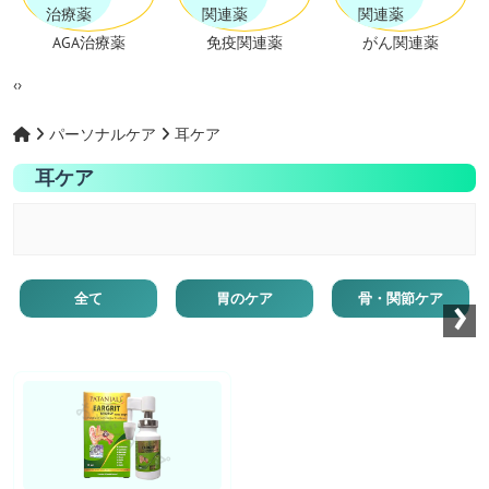
AGA治療薬
免疫関連薬
がん関連薬
‹
›
パーソナルケア
耳ケア
耳ケア
›
全て
胃のケア
骨・関節ケア
お薬ショップ