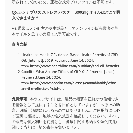
示されていないため、正確な成分プロファイルは不明です。
Q6. カンナブリス ストレス バスター 3000mg オイルはどこで購
入できますか？
A6. 通常はノン処方の草本製品としてオンライン販売業者や草
本オイルを扱う小売店で入手可能です。
参考文献
Healthline Media. 7 Evidence-Based Health Benefits of CBD
Oil. [Internet]. 2019. Retrieved June 14, 2024,
from
https://www.healthline.com/nutrition/cbd-oil-benefits
GoodRx. What Are the Effects of CBD Oil? [Internet]. (n.d.).
Retrieved June 14, 2024,
from
https://www.goodrx.com/classes/cannabinoids/what-
are-the-effects-of-cbd-oil
免責事項:
本ウェブサイトは、製品の概要を正確かつ信頼でき
る情報として提供することを目的としていますが、医療上の助
言、診断、治療に代わるものではありません。ご使用前には必
ず医師に相談し、地域の輸入規定を確認してください。すべて
の販売は個人利用を前提とし、健康に関する結果や法的問題に
関して当方は一切の責任を負いません。