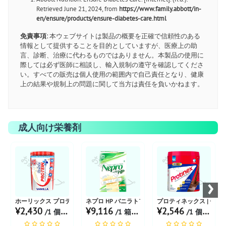
Retrieved June 21, 2024, from
https://www.family.abbott/in-
en/ensure/products/ensure-diabetes-care.html
免責事項:
本ウェブサイトは製品の概要を正確で信頼性のある
情報として提供することを目的としていますが、医療上の助
言、診断、治療に代わるものではありません。本製品の使用に
際しては必ず医師に相談し、輸入規制の遵守を確認してくださ
い。すべての販売は個人使用の範囲内で自己責任となり、健康
上の結果や規制上の問題に関して当方は責任を負いかねます。
成人向け栄養剤
お薬ショップ
お薬ショップ
お薬ショップ
›
ホーリックス プロテインプラス バニラ風味 400g
ネプロ HP バニラトフィー風味
プロティネックス | チョコ
¥2,430
¥9,116
¥2,546
/1 個 あたり
/1 箱 あたり
/1 個 あたり