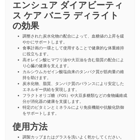
エンシュア ダイアビーティ
ス ケア バニラ ディライト
の効果
調整された炭水化物の配合によって、血糖値の上昇を緩
やかにサポートします。
食事計画の一環として使用することで健康的な体重維持
に役立ちます。
高オレイン酸ヒマワリ油や大豆油を含む脂質の配合によ
り心臓の健康を支えます。
カルシウムカゼイン酸塩由来のタンパク質が筋肉量の維
持を助けます。
炭水化物、脂質、タンパク質のバランスにより安定した
エネルギー供給を実現します。
フラクトオリゴ糖（FOS）や大豆多糖類などの食物繊維成
分が消化器の健康を支援します。
特定のビタミンとミネラルにより免疫機能や抗酸化防御
をサポートします。
使用方法
調製カップまたはグラスを洗いよく乾かしてください。