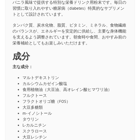
バニラ風味で提供する特別な栄養ドリンク用粉末です。毎日の
習慣に取り入れやすい糖尿病（diabetes）特異的なサプリメン
トとして設計されています。
タンパク質、炭水化物、脂質、ビタミン、ミネラル、食物繊維
のバランスが、エネルギーを安定的に供給し、主要な身体機能
を支えるよう調整されています。朝食時や食間、おやすみ前の
栄養補給としてもお楽しみいただけます。
成分
主な成分：
マルトデキストリン
カルシウムカゼイン酸塩
食用植物油（大豆油、高オレイン酸ヒマワリ油）
フルクトース
フラクトオリゴ糖（FOS）
大豆多糖類
m-イノシトール
タウリン
L-カルニチン
スクラロース
大豆レシチン