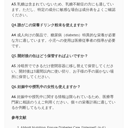
A3.
乳糖は含まれていないため、乳糖不耐症の方にも適してい
ます。ただし、特定の成分に敏感な場合は成分表をよくご確認
ください。
Q4. 誰がこの栄養ドリンク粉末を使えますか？
A4
. 成人向けの製品で、糖尿病（diabetes）特異的な栄養が必要
な方に適しています。小児への使用は医療従事者の指導が必要
です。
Q5. 開封後の缶はどう保管すればよいですか？
A5
. 冷暗所でできるだけ密閉容器に移し替えて保管してくださ
い。開封後は3週間以内に使い切り、お子様の手の届かない場
所に保管してください。
Q6. 妊娠中や授乳中の女性も使えますか？
A6
. 妊娠中や授乳中に関する情報は限られているため、医療専
門家に相談のうえご利用ください。個々の栄養計画に適してい
るか判断してもらえます。
参考文献
Abbott Nutrition. Ensure Diabetes Care. [Internet]. (n.d.).