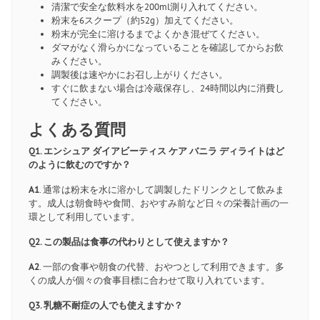
清潔で安全な飲料水を200ml測り入れてください。
粉末を6スクープ（約52g）加えてください。
粉末が完全に溶けるまでよくかき混ぜてください。
ダマがなく滑らかになっていることを確認してからお飲
みください。
調製後は速やかにお召し上がりください。
すぐに飲まない場合は冷蔵保存し、24時間以内に消費し
てください。
よくある質問
Q1. エンシュア ダイアビーティス ケア バニラ ディライトはど
のように飲むのですか？
A1
. 通常は粉末を水に溶かして調製したドリンクとして飲みま
す。成人は朝食時や食間、おやすみ前など日々の栄養計画の一
環として利用しています。
Q2. この製品は食事の代わりとして使えますか？
A2
. 一部の食事や朝食の代替、おやつとして利用できます。多
くの成人が個々の食事目標に合わせて取り入れています。
Q3. 乳糖不耐症の人でも使えますか？