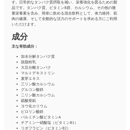
す。日常的なタンパク質摂取を補い、栄養強化を図るための製
品です。タンパク質、ビタミンB群、カルシウム、その他の微
量栄養素を含み、簡単に飲める混合飲料として、体力維持、筋
肉の健康、そして全般的な活力のサポートを求める方にご利用
いただけます。
成分
主な有効成分：
加水分解タンパク質
脱脂粉乳
大豆分離タンパク
マルトデキストリン
麦芽エキス
三リン酸カルシウム
グルコン酸鉄
二リン酸カルシウム
硫酸亜鉛
ヨウ化カリウム
ピロリン酸鉄
パルミチン酸ビタミンA
チアミン一硝酸塩（ビタミンB1）
リボフラビン（ビタミンB2）