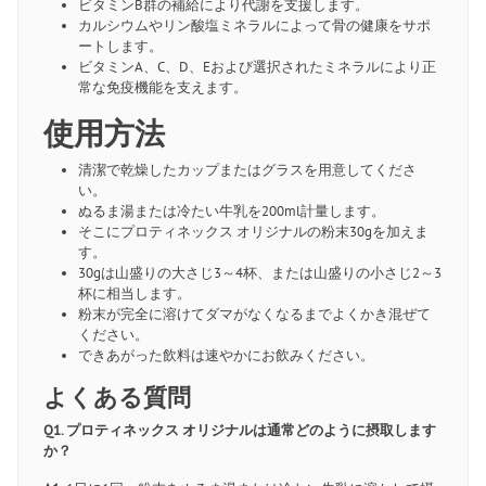
ビタミンB群の補給により代謝を支援します。
カルシウムやリン酸塩ミネラルによって骨の健康をサポ
ートします。
ビタミンA、C、D、Eおよび選択されたミネラルにより正
常な免疫機能を支えます。
使用方法
清潔で乾燥したカップまたはグラスを用意してくださ
い。
ぬるま湯または冷たい牛乳を200ml計量します。
そこにプロティネックス オリジナルの粉末30gを加えま
す。
30gは山盛りの大さじ3～4杯、または山盛りの小さじ2～3
杯に相当します。
粉末が完全に溶けてダマがなくなるまでよくかき混ぜて
ください。
できあがった飲料は速やかにお飲みください。
よくある質問
Q1. プロティネックス オリジナルは通常どのように摂取します
か？