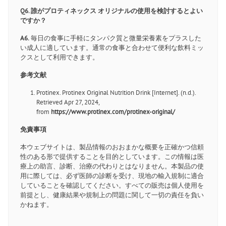
Q6. 誰がプロティネックス オリジナルの使用を検討するとよい
ですか？
A6.
毎日の食事に手軽にタンパク質と微量栄養素をプラスした
い成人に適しています。通常の食事と合わせて便利な飲料ミッ
クスとして利用できます。
参考文献
Protinex. Protinex Original Nutrition Drink [Internet]. (n.d.).
Retrieved Apr 27, 2024,
from
https://www.protinex.com/protinex-original/
免責事項
本ウェブサイトは、製品情報のおおまかな概要を正確かつ信頼
性のある形で提供することを目的としています。この情報は医
療上の助言、診断、治療の代わりとはなりません。本製品の使
用に際しては、必ず医師の診断を受け、現地の輸入規制に適合
していることを確認してください。すべての販売は個人使用を
前提とし、健康結果や規制上の問題に関して一切の責任を負い
かねます。