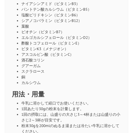
ナイアシンアミド（ビタミンB3）
パントテン酸カルシウム（ビタミンB5）
塩酸ピリドキシン（ビタミンB6）
シアノコバラミン（ビタミンB12）
葉酸
ビオチン（ビタミンB7）
エルゴカルシフェロール（ビタミンD2）
酢酸トコフェロール（ビタミンE）
ビタミンK3（メナジオン）
アスコルビン酸（ビタミンC）
酒石酸コリン
グアーガム
スクラロース
銅
カルシウム
用法・用量
牛乳に溶かして経口でお使いください。
1回あたり30gの粉末を計量します。
1回の摂取には、山盛りの大さじ3～4杯または山盛りの小
さじ2～3杯が目安です。
粉末30gを200mlのぬるま湯または冷たい牛乳に溶かして
ください。