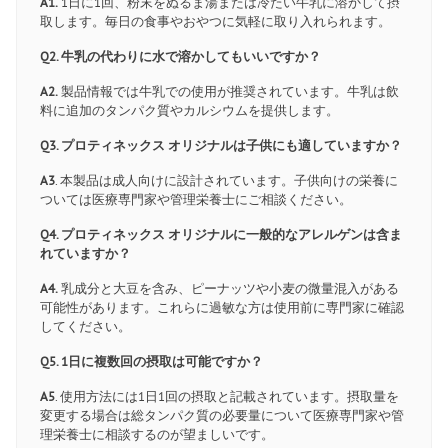
A1.
1日に1回、粉末をぬるま湯または冷たい牛乳に溶かして摂
取します。毎日の食事やおやつに気軽に取り入れられます。
Q2. 牛乳の代わりに水で溶かしてもいいですか？
A2.
製品情報では牛乳での使用が推奨されています。牛乳は飲
料に追加のタンパク質やカルシウムを提供します。
Q3. プロティネックス オリジナルは子供にも適していますか？
A3
. 本製品は成人向けに設計されています。子供向けの栄養に
ついては医療専門家や管理栄養士にご相談ください。
Q4. プロティネックス オリジナルに一般的なアレルゲンは含ま
れていますか？
A4.
乳成分と大豆を含み、ピーナッツや小麦の微量混入がある
可能性があります。これらに過敏な方は使用前に専門家に確認
してください。
Q5. 1日に複数回の摂取は可能ですか？
A5
. 使用方法には1日1回の摂取と記載されています。摂取量を
変更する場合は総タンパク質の必要量について医療専門家や管
理栄養士に相談するのが望ましいです。