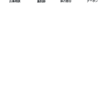
クーポン
体の部分
お薬相談
薬剤師
ニュースレターを購読する
LINE友達を追加してお得なクーポンをGET！