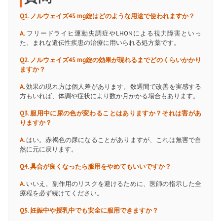
Q1. ノルウェイズ45 mg錠はどのような用途で使われますか？
A.
フリードライヒ運動失調症やLHONによる視力障害といっ
た、まれな遺伝性疾患の治療に用いられる処方薬です。
Q2. ノルウェイズ45 mg錠の効果が現れるまでどのくらいかかり
ますか？
A.
効果の現れ方は個人差があります。数週間で改善を実感する
方もいれば、体調や症状により数か月かかる場合もあります。
Q3. 服用中に尿の色が変わることはありますか？それは害があ
りますか？
A.
はい。赤褐色の尿になることがありますが、これは無害で自
然に元に戻ります。
Q4. 具合が良くなったら服用をやめてもいいですか？
A.
いいえ。副作用のリスクを避けるために、医師の指示した全
療程を必ず続けてください。
Q5. 妊娠中や授乳中でも安全に服用できますか？