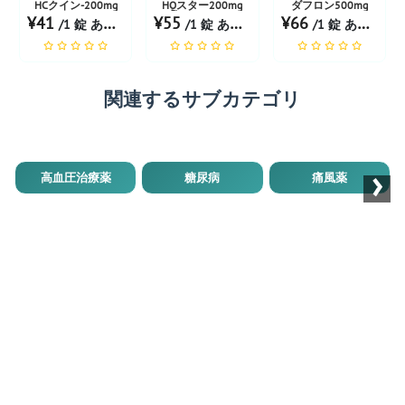
HCクイン-200mg
HQスター200mg
ダフロン500mg
¥41
¥55
¥66
/1 錠 あたり
/1 錠 あたり
/1 錠 あたり
関連するサブカテゴリ
›
高血圧治療薬
糖尿病
痛風薬