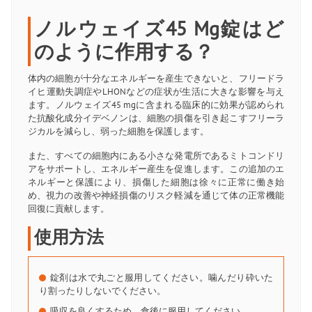
ノルウェイズ45 Mg錠はど
のように作用する？
体内の細胞が十分なエネルギーを産生できないと、フリードラ
イヒ運動失調症やLHONなどの症状が生活に大きな影響を与え
ます。ノルウェイズ45 mgに含まれる臨床的に効果が認められ
た抗酸化成分イデベノンは、細胞の損傷を引き起こすフリーラ
ジカルを減らし、弱った細胞を保護します。
また、すべての細胞内にある小さな発電所であるミトコンドリ
アをサポートし、エネルギー産生を促進します。この追加のエ
ネルギーと保護により、損傷した細胞は徐々に正常に働き始
め、視力の改善や神経損傷のリスク軽減を通じて体の正常機能
回復に貢献します。
使用方法
錠剤は水で丸ごと服用してください。噛んだり砕いた
り割ったりしないでください。
吸収を良くするため、食後に服用してください。