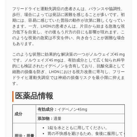
フリードライヒ運動失調症の患者さんは、バランスや協調性、
歩行、場合によっては発話に困難を感じることが多いです。初
期には、容易に感じていた普段の動作が次第に難しくなってい
きます。一方、LHONの患者さんは、片目から始まる急激な視
力低下を自覚し、その後もう片方の目にも影響が現れます。こ
のような視覚の急変は不安を伴い、向き合うことが困難な場合
もあります。
このような状態に効果的な解決策の一つがノルウェイズ45 mg
です。ノルウェイズ45 mgは、有効成分として広く知られ科学
的にも検証されたイデベノンを含有しており、抗酸化薬として
細胞の損傷を防ぎ、LHONにおける視力改善に寄与し、フリー
ドライヒ運動失調症では神経の損傷リスクを最小限に抑えま
す。
医薬品情報
有効成分：
イデベノン45mg
成分
添加物：
適量
1錠を水とともに用してください。
胃の不快感を避けるため、食後に服用してくださ
用法・用量