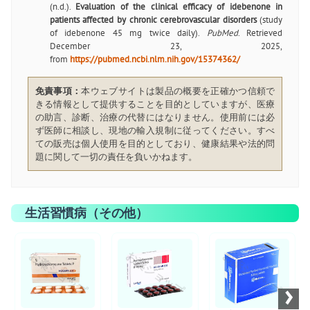
(n.d.).
Evaluation of the clinical efficacy of idebenone in
patients affected by chronic cerebrovascular disorders
(study
of idebenone 45 mg twice daily).
PubMed
. Retrieved
December 23, 2025,
from
https://pubmed.ncbi.nlm.nih.gov/15374362/
免責事項：
本ウェブサイトは製品の概要を正確かつ信頼で
きる情報として提供することを目的としていますが、医療
の助言、診断、治療の代替にはなりません。使用前には必
ず医師に相談し、現地の輸入規制に従ってください。すべ
ての販売は個人使用を目的としており、健康結果や法的問
題に関して一切の責任を負いかねます。
生活習慣病（その他）
お薬ショップ
お薬ショップ
お薬ショップ
›