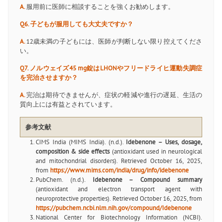
A.
服用前に医師に相談することを強くお勧めします。
Q6. 子どもが服用しても大丈夫ですか？
A.
12歳未満の子どもには、医師が判断しない限り控えてくださ
い。
Q7. ノルウェイズ45 mg錠はLHONやフリードライヒ運動失調症
を完治させますか？
A.
完治は期待できませんが、症状の軽減や進行の遅延、生活の
質向上には有益とされています。
参考文献
CIMS India (MIMS India). (n.d.).
Idebenone – Uses, dosage,
composition & side effects
(antioxidant used in neurological
and mitochondrial disorders). Retrieved October 16, 2025,
from
https://www.mims.com/india/drug/info/idebenone
PubChem. (n.d.).
Idebenone – Compound summary
(antioxidant and electron transport agent with
neuroprotective properties). Retrieved October 16, 2025, from
https://pubchem.ncbi.nlm.nih.gov/compound/Idebenone
National Center for Biotechnology Information (NCBI).