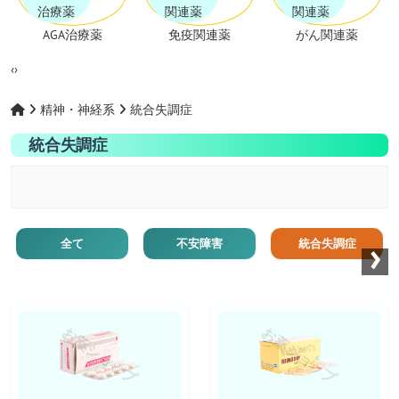
AGA治療薬
免疫関連薬
がん関連薬
‹
›
精神・神経系
統合失調症
統合失調症
›
全て
不安障害
統合失調症
お薬ショップ
お薬ショップ