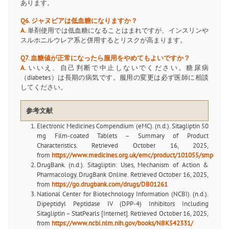
あります。
Q6. ジャヌビアは低血糖になりますか？
A.
単剤使用では低血糖になることはまれですが、インスリンや
スルホニルウレア系と併用するとリスクが高まります。
Q7. 血糖値が正常になったら服用をやめてもよいですか？
A.
いいえ、自己判断で中止しないでください。糖尿病
（diabetes）は長期の病気です。服用の変更は必ず医師に相談
してください。
参考文献
Electronic Medicines Compendium (eMC). (n.d.). Sitagliptin 50
mg Film-coated Tablets – Summary of Product
Characteristics. Retrieved October 16, 2025,
from
https://www.medicines.org.uk/emc/product/101055/smpc
DrugBank. (n.d.). Sitagliptin: Uses, Mechanism of Action &
Pharmacology. DrugBank Online. Retrieved October 16, 2025,
from
https://go.drugbank.com/drugs/DB01261
National Center for Biotechnology Information (NCBI). (n.d.).
Dipeptidyl Peptidase IV (DPP-4) Inhibitors Including
Sitagliptin – StatPearls [Internet]. Retrieved October 16, 2025,
from
https://www.ncbi.nlm.nih.gov/books/NBK542331/