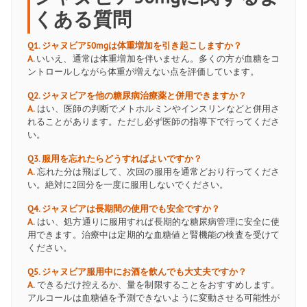
くある質問
Q1. ジャヌビア50mgは体重増加を引き起こしますか？
A.
いいえ、通常は体重増加を伴いません。多くの方が血糖をコ
ントロールしながら体重が増えない点を評価しています。
Q2. ジャヌビアを他の糖尿病治療薬と併用できますか？
A.
はい、医師の判断でメトホルミンやインスリンなどと併用さ
れることがあります。ただし必ず医師の指導下で行ってくださ
い。
Q3. 服用を忘れたらどうすればよいですか？
A.
忘れた分は飛ばして、次回の服用を通常どおり行ってくださ
い。絶対に2回分を一度に服用しないでください。
Q4. ジャヌビアは長期間の使用でも安全ですか？
A.
はい、処方通りに服用すれば長期的な糖尿病管理に安全に使
用できます。治療中は定期的な血糖値と腎機能の検査を受けて
ください。
Q5. ジャヌビア服用中にお酒を飲んでも大丈夫ですか？
A.
できるだけ控えるか、量を制限することをおすすめします。
アルコールは血糖値を予測できないように変動させる可能性が