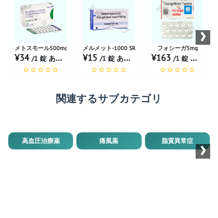
お薬ショップ
お薬ショップ
お薬ショップ
›
メトスモール500mg
メルメット-1000 SR
フォシーガ5mg
¥34
¥15
¥163
/1 錠 あたり
/1 錠 あたり
/1 錠 あたり
関連するサブカテゴリ
›
高血圧治療薬
痛風薬
脂質異常症