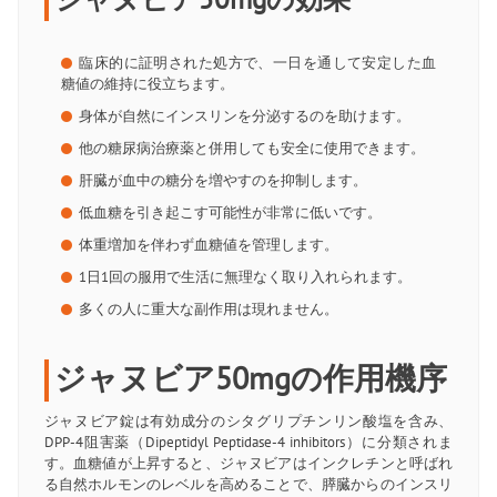
臨床的に証明された処方で、一日を通して安定した血
糖値の維持に役立ちます。
身体が自然にインスリンを分泌するのを助けます。
他の糖尿病治療薬と併用しても安全に使用できます。
肝臓が血中の糖分を増やすのを抑制します。
低血糖を引き起こす可能性が非常に低いです。
体重増加を伴わず血糖値を管理します。
1日1回の服用で生活に無理なく取り入れられます。
多くの人に重大な副作用は現れません。
ジャヌビア50mgの作用機序
ジャヌビア錠は有効成分のシタグリプチンリン酸塩を含み、
DPP-4阻害薬（Dipeptidyl Peptidase-4 inhibitors）に分類されま
す。血糖値が上昇すると、ジャヌビアはインクレチンと呼ばれ
る自然ホルモンのレベルを高めることで、膵臓からのインスリ