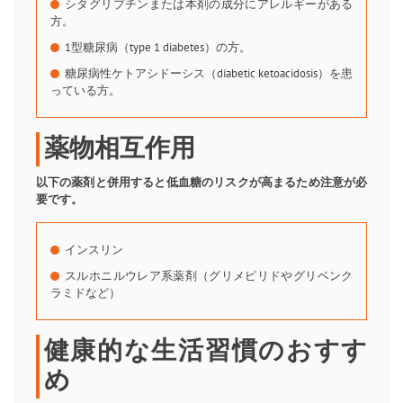
シタグリプチンまたは本剤の成分にアレルギーがある
方。
1型糖尿病（type 1 diabetes）の方。
糖尿病性ケトアシドーシス（diabetic ketoacidosis）を患
っている方。
薬物相互作用
以下の薬剤と併用すると低血糖のリスクが高まるため注意が必
要です。
インスリン
スルホニルウレア系薬剤（グリメピリドやグリベンク
ラミドなど）
健康的な生活習慣のおすす
め