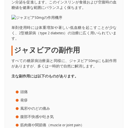
ン分泌を促進します。このインスリンが食後および空腹時の血
糖値を健康な範囲にバランスよく保ちます。
単剤使用時には体重増加や著しい低血糖を起こすことが少な
く、2型糖尿病（type 2 diabetes）の治療に広く用いられていま
す。
ジャヌビアの副作用
すべての糖尿病治療薬と同様に、ジャヌビア50mgにも副作用
がありますが、多くは一時的で自然に解消します。
主な副作用には以下のものがあります。
頭痛
発疹
風邪やのどの痛み
腹部不快感や吐き気
筋肉痛や関節痛（muscle or joint pain）