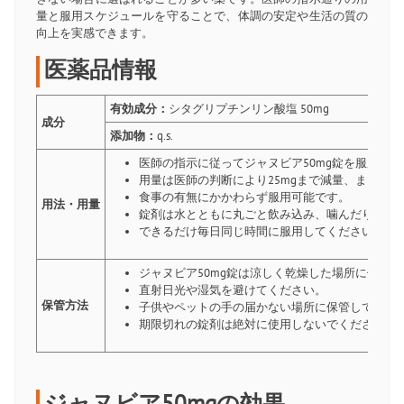
量と服用スケジュールを守ることで、体調の安定や生活の質の
向上を実感できます。
医薬品情報
有効成分：
シタグリプチンリン酸塩 50mg
成分
添加物：
q.s.
医師の指示に従ってジャヌビア50mg錠を服用し
用量は医師の判断により25mgまで減量、または1
食事の有無にかかわらず服用可能です。
用法・用量
錠剤は水とともに丸ごと飲み込み、噛んだり割っ
できるだけ毎日同じ時間に服用してください。
ジャヌビア50mg錠は涼しく乾燥した場所に保管
直射日光や湿気を避けてください。
保管方法
子供やペットの手の届かない場所に保管してくだ
期限切れの錠剤は絶対に使用しないでください。
ジャヌビア50mgの効果