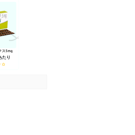
ョップ
ス5mg
錠あたり