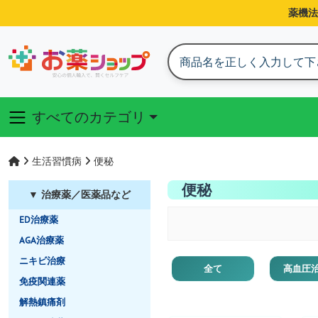
薬機法
すべてのカテゴリ
生活習慣病
便秘
便秘
▼ 治療薬／医薬品など
ED治療薬
AGA治療薬
ニキビ治療
全て
高血圧
免疫関連薬
解熱鎮痛剤