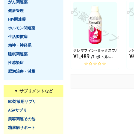
がん関連薬
お薬ショップ
お
健康管理
HIV関連薬
ホルモン関連薬
生活習慣病
精神・神経系
クレマフィン - ミックスフルーツ
パ
睡眠関連薬
¥1,489
¥
/1 ボトルあたり
性感染症
肥満治療・減量
▼ サプリメントなど
ED対策用サプリ
AGAサプリ
美容関連その他
糖尿病サポート