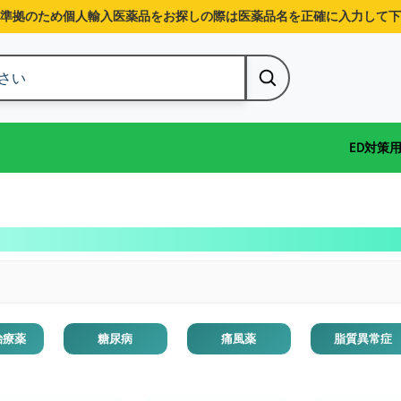
準拠のため個人輸入医薬品をお探しの際は医薬品名を正確に入力して下
ED対策
治療薬
糖尿病
痛風薬
脂質異常症