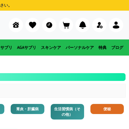
さい。
用サプリ
AGAサプリ
スキンケア
パーソナルケア
特典
ブログ
胃炎・肝臓病
生活習慣病（そ
便秘
の他）