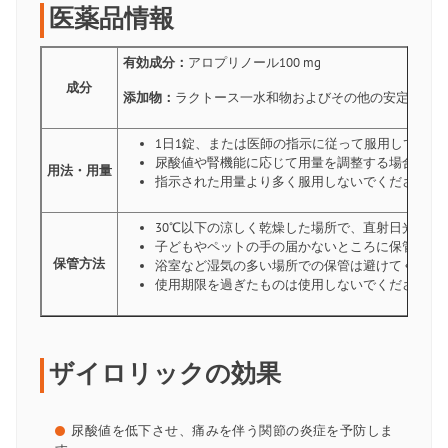
医薬品情報
有効成分：
アロプリノール100 mg
成分
添加物：
ラクトース一水和物およびその他の安定剤
1日1錠、または医師の指示に従って服用してくだ
尿酸値や腎機能に応じて用量を調整する場合があ
用法・用量
指示された用量より多く服用しないでください。
30℃以下の涼しく乾燥した場所で、直射日光を避
子どもやペットの手の届かないところに保管して
保管方法
浴室など湿気の多い場所での保管は避けてくださ
使用期限を過ぎたものは使用しないでください。
ザイロリックの効果
尿酸値を低下させ、痛みを伴う関節の炎症を予防しま