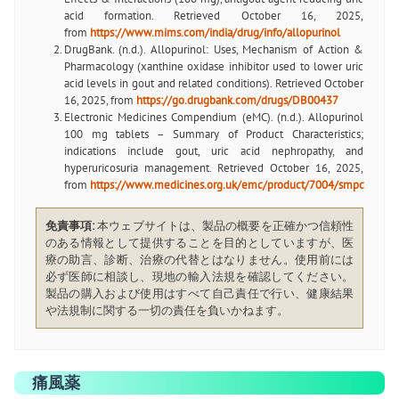
acid formation. Retrieved October 16, 2025,
from
https://www.mims.com/india/drug/info/allopurinol
DrugBank. (n.d.). Allopurinol: Uses, Mechanism of Action &
Pharmacology (xanthine oxidase inhibitor used to lower uric
acid levels in gout and related conditions). Retrieved October
16, 2025, from
https://go.drugbank.com/drugs/DB00437
Electronic Medicines Compendium (eMC). (n.d.). Allopurinol
100 mg tablets – Summary of Product Characteristics;
indications include gout, uric acid nephropathy, and
hyperuricosuria management. Retrieved October 16, 2025,
from
https://www.medicines.org.uk/emc/product/7004/smpc
免責事項:
本ウェブサイトは、製品の概要を正確かつ信頼性
のある情報として提供することを目的としていますが、医
療の助言、診断、治療の代替とはなりません。使用前には
必ず医師に相談し、現地の輸入法規を確認してください。
製品の購入および使用はすべて自己責任で行い、健康結果
や法規制に関する一切の責任を負いかねます。
痛風薬