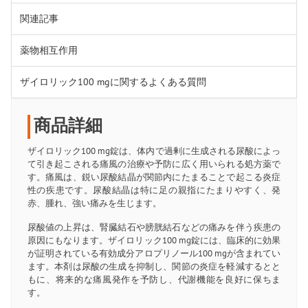
関連記事
薬物相互作用
ザイロリック100 mgに関するよくある質問
商品詳細
ザイロリック100 mg錠は、体内で過剰に生成される尿酸によっ
て引き起こされる痛風の治療や予防に広く用いられる処方薬で
す。痛風は、鋭い尿酸結晶が関節内にたまることで起こる炎症
性の疾患です。尿酸結晶は特に足の親指にたまりやすく、発
赤、腫れ、強い痛みを生じます。
尿酸値の上昇は、腎臓結石や膀胱結石などの痛みを伴う疾患の
原因にもなります。ザイロリック100 mg錠には、臨床的に効果
が証明されている有効成分アロプリノール100 mgが含まれてい
ます。本剤は尿酸の生成を抑制し、関節の炎症を軽減するとと
もに、将来的な痛風発作を予防し、代謝機能を良好に保ちま
す。