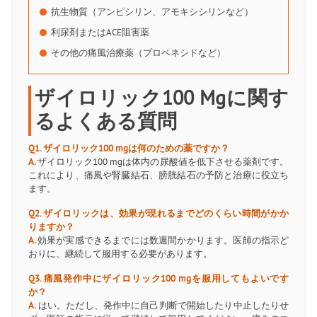
抗生物質（アンピシリン、アモキシシリンなど）
利尿剤またはACE阻害薬
その他の痛風治療薬（プロベネシドなど）
ザイロリック100 Mgに関す
るよくある質問
Q1. ザイロリック100 mgは何のための薬ですか？
A.
ザイロリック100 mgは体内の尿酸値を低下させる薬剤です。
これにより、痛風や腎臓結石、膀胱結石の予防と治療に役立ち
ます。
Q2. ザイロリックは、効果が現れるまでどのくらい時間がかか
りますか？
A.
効果が実感できるまでには数週間かかります。医師の指示ど
おりに、継続して服用する必要があります。
Q3. 痛風発作中にザイロリック100 mgを服用してもよいです
か？
A.
はい。ただし、発作中に自己判断で開始したり中止したりせ