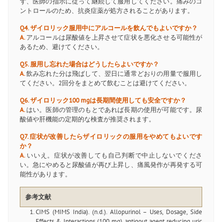
ず、医師の指示に従って継続して服用してください。痛みのコ
ントロールのため、抗炎症薬が処方されることがあります。
Q4. ザイロリック服用中にアルコールを飲んでもよいですか？
A.
アルコールは尿酸値を上昇させて症状を悪化させる可能性が
あるため、避けてください。
Q5. 服用し忘れた場合はどうしたらよいですか？
A.
飲み忘れた分は飛ばして、翌日に通常どおりの用量で服用し
てください。2回分をまとめて飲むことは避けてください。
Q6. ザイロリック100 mgは長期間使用しても安全ですか？
A.
はい。医師の管理のもとであれば長期の使用が可能です。尿
酸値や肝機能の定期的な検査が推奨されます。
Q7. 症状が改善したらザイロリックの服用をやめてもよいです
か？
A.
いいえ。症状が改善しても自己判断で中止しないでくださ
い。急にやめると尿酸値が再び上昇し、痛風発作が再発する可
能性があります。
参考文献
CIMS (MIMS India). (n.d.). Allopurinol – Uses, Dosage, Side
Effects & Interactions (100 mg), antigout agent reducing uric