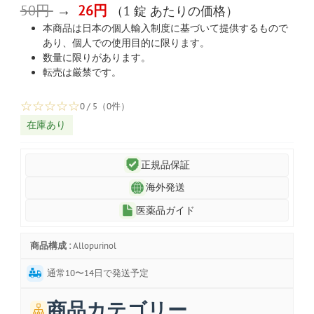
50円
→
26円
（1 錠 あたりの価格）
本商品は日本の個人輸入制度に基づいて提供するもので
あり、個人での使用目的に限ります。
数量に限りがあります。
転売は厳禁です。
☆
☆
☆
☆
☆
0 / 5（0件）
在庫あり
正規品保証
海外発送
医薬品ガイド
商品構成 :
Allopurinol
通常10〜14日で発送予定
商品カテゴリー