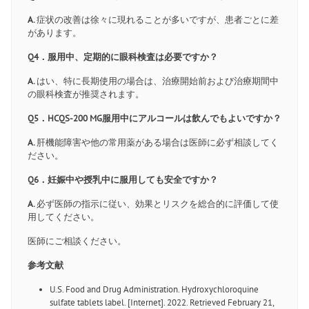
A.
症状の改善は徐々に現れることが多いですが、患者ごとに差
があります。
Q4．服用中、定期的に眼科検査は必要ですか？
A.
はい、特に長期使用の場合は、治療開始前および治療期間中
の眼科検査が推奨されます。
Q5．HCQS-200 MG服用中にアルコールは飲んでもよいですか？
A.
肝機能障害や他の常用薬がある場合は医師に必ず相談してく
ださい。
Q6．妊娠中や授乳中に服用しても安全ですか？
A.
必ず医師の指示に従い、効果とリスクを総合的に評価して使
用してください。
医師にご相談ください。
参考文献
U.S. Food and Drug Administration. Hydroxychloroquine
sulfate tablets label. [Internet]. 2022. Retrieved February 21,