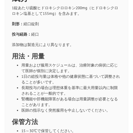
1錠あたり硫酸ヒドロキシクロロキン200mg（ヒドロキシクロ
ロキン塩基として155mg）を含みます。
剤形：
経口錠剤
投与経路：
経口
添加物は製造元により異なります。
用法・用量
用量および服用スケジュールは、治療対象の病状に応じ
て医師が個別に決定します。
1日の総投与量は体格や他の健康状態に基づいて調整され
ることが多いです。
長期投与の場合は理想体重を基準に最大用量以内に制限
されることが一般的です。
腎機能や肝機能障害がある場合は用量調整が必要となる
ことがあります。
医師の指示なく突然服用を中止しないでください。
保管方法
15～30℃で保管してください。