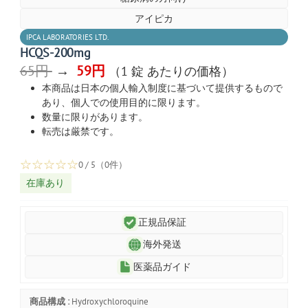
アイピカ
IPCA LABORATORIES LTD.
HCQS-200mg
65円
→
59円
（1 錠 あたりの価格）
本商品は日本の個人輸入制度に基づいて提供するもので
あり、個人での使用目的に限ります。
数量に限りがあります。
転売は厳禁です。
☆
☆
☆
☆
☆
0 / 5（0件）
在庫あり
正規品保証
海外発送
医薬品ガイド
商品構成 :
Hydroxychloroquine