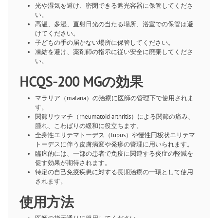
光や湿気を避け、密閉できる遮光容器に保管してくださ
い。
高温、多湿、直射日光の当たる場所、浴室での保管は避
けてください。
子どもの手の届かない場所に保管してください。
凍結を避け、薬剤師の指示に従い安全に廃棄してくださ
い。
HCQS-200 MGの効果
マラリア（malaria）の治療に医師の管理下で使用されま
す。
関節リウマチ（rheumatoid arthritis）による関節の痛み、
腫れ、こわばりの緩和に役立ちます。
全身性エリテマトーデス（lupus）や慢性円板状エリテマ
トーデスに伴う皮膚病変や発疹の管理に用いられます。
臨床的には、一部の患者で免疫に関連する炎症の軽減を
促す効果が期待されます。
特定の自己免疫疾患に対する長期治療の一環として使用
されます。
使用方法