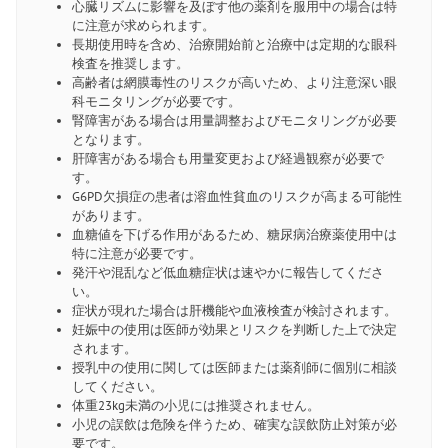
心臓リズムに影響を及ぼす他の薬剤を服用中の場合は特
に注意が求められます。
長期使用時を含め、治療開始前と治療中は定期的な眼科
検査を推奨します。
高齢者は網膜毒性のリスクが高いため、より注意深い眼
科モニタリングが必要です。
腎障害がある場合は用量調整およびモニタリングが必要
となります。
肝障害がある場合も用量変更および経過観察が必要で
す。
G6PD欠損症の患者は溶血性貧血のリスクが高まる可能性
があります。
血糖値を下げる作用があるため、糖尿病治療薬使用中は
特に注意が必要です。
発汗や混乱など低血糖症状は速やかに報告してくださ
い。
症状が現れた場合は肝機能や血液検査が検討されます。
妊娠中の使用は医師が効果とリスクを判断した上で決定
されます。
授乳中の使用に関しては医師または薬剤師に個別に相談
してください。
体重23kg未満の小児には推奨されません。
小児の誤飲は危険を伴うため、確実な誤飲防止対策が必
要です。