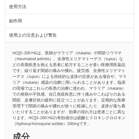
使用方法
副作用
使用上の注意および警告
HCQS-200 MGは、医師がマラリア（malaria）や関節リウマチ
（rheumatoid arthritis）、全身性エリテマトーデス（lupus）な
どの長期疾患を抱える患者に処方することが多い医療用医薬品
です。繰り返す関節の痛みや腫れ、疲労感、全身性エリテマト
ーデス（lupus）による持続的な皮疹の症状がある場合や、マラ
リア（malaria）感染の治療に用いられることがあります。臨床
の現場ではこれらの疾患の治療に使われ、マラリア（malaria）
での発熱や不快感、自己免疫疾患に伴う痛みやこわばりのある
関節、皮膚症状の緩和に役立つことがあります。定期的な医療
管理下で関節の痛みや腫れが徐々に軽減したり、皮疹が落ち着
いたりすることがありますが、効果の現れ方は患者ごとに異な
ります。HCQS-200 MGの有効成分は硫酸ヒドロキシクロロキン
（hydroxychloroquine sulfate）200mgです。
成分