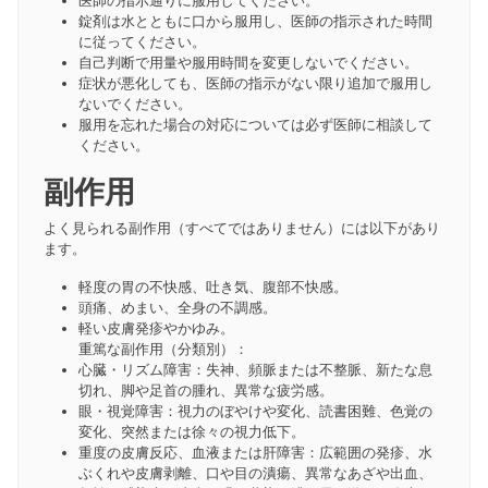
医師の指示通りに服用してください。
錠剤は水とともに口から服用し、医師の指示された時間
に従ってください。
自己判断で用量や服用時間を変更しないでください。
症状が悪化しても、医師の指示がない限り追加で服用し
ないでください。
服用を忘れた場合の対応については必ず医師に相談して
ください。
副作用
よく見られる副作用（すべてではありません）には以下があり
ます。
軽度の胃の不快感、吐き気、腹部不快感。
頭痛、めまい、全身の不調感。
軽い皮膚発疹やかゆみ。
重篤な副作用（分類別）：
心臓・リズム障害：失神、頻脈または不整脈、新たな息
切れ、脚や足首の腫れ、異常な疲労感。
眼・視覚障害：視力のぼやけや変化、読書困難、色覚の
変化、突然または徐々の視力低下。
重度の皮膚反応、血液または肝障害：広範囲の発疹、水
ぶくれや皮膚剥離、口や目の潰瘍、異常なあざや出血、