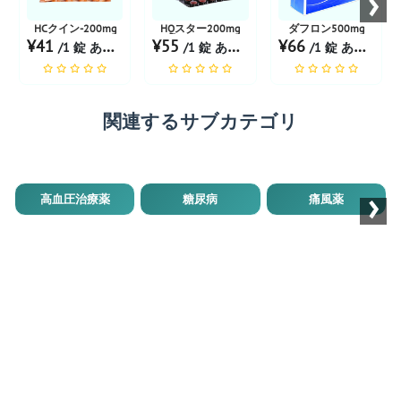
›
HCクイン-200mg
HQスター200mg
ダフロン500mg
¥41
¥55
¥66
/1 錠 あたり
/1 錠 あたり
/1 錠 あたり
関連するサブカテゴリ
›
高血圧治療薬
糖尿病
痛風薬