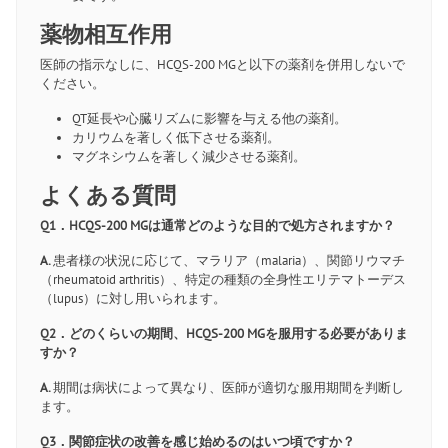
薬物相互作用
医師の指示なしに、HCQS-200 MGと以下の薬剤を併用しないで
ください。
QT延長や心臓リズムに影響を与える他の薬剤。
カリウムを著しく低下させる薬剤。
マグネシウムを著しく減少させる薬剤。
よくある質問
Q1．HCQS-200 MGは通常どのような目的で処方されますか？
A.
患者様の状況に応じて、マラリア（malaria）、関節リウマチ
（rheumatoid arthritis）、特定の種類の全身性エリテマトーデス
（lupus）に対し用いられます。
Q2．どのくらいの期間、HCQS-200 MGを服用する必要がありま
すか？
A.
期間は病状によって異なり、医師が適切な服用期間を判断し
ます。
Q3．関節症状の改善を感じ始めるのはいつ頃ですか？