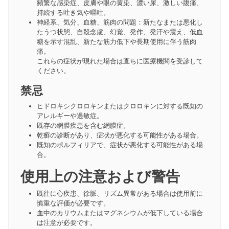
頻繁な感染症、皮膚や眼の黄染、濃い尿、激しい腹痛、
持続する吐き気や嘔吐。
神経系、気分、血糖、筋肉の問題：新たなまたは悪化し
たうつ状態、自殺念慮、幻覚、発作、発汗や震え、低血
糖を示す混乱、新たな筋力低下や長期使用に伴う筋肉
痛。
これらの症状が現れた場合は直ちに医療機関を受診して
ください。
禁忌
ヒドロキシクロロキンまたはクロロキンに対する既知の
アレルギーや過敏症。
既存の網膜疾患を含む網膜症。
乾癬の診断があり、症状が悪化する可能性がある場合。
既知のポルフィリアで、症状が悪化する可能性がある場
合。
使用上の注意および警告
既往に心疾患、徐脈、リズム異常がある場合は使用前に
慎重な評価が必要です。
血中のカリウムまたはマグネシウムが低下している場合
は注意が必要です。