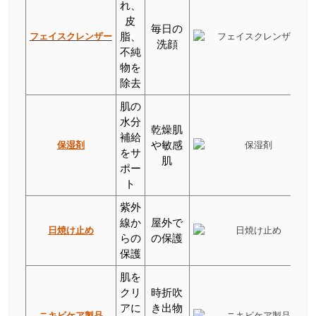
れ、
皮
毎日の
フェイスクレンザー
脂、
洗顔
不純
物を
除去
肌の
水分
乾燥肌
補給
保湿剤
や敏感
をサ
肌
ポー
ト
紫外
線か
屋外で
日焼け止め
らの
の保護
保護
肌を
クリ
時折吹
アに
き出物
ニキビケア製品