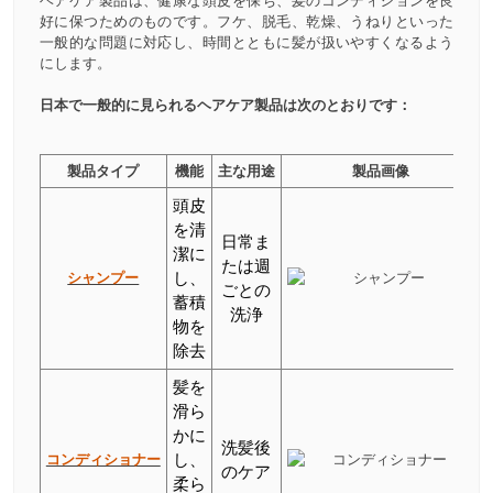
ヘアケア製品は、健康な頭皮を保ち、髪のコンディションを良
好に保つためのものです。フケ、脱毛、乾燥、うねりといった
一般的な問題に対応し、時間とともに髪が扱いやすくなるよう
にします。
日本で一般的に見られるヘアケア製品は次のとおりです：
製品タイプ
機能
主な用途
製品画像
頭皮
を清
日常ま
潔に
たは週
シャンプー
し、
ごとの
蓄積
洗浄
物を
除去
髪を
滑ら
かに
洗髪後
コンディショナー
し、
のケア
柔ら