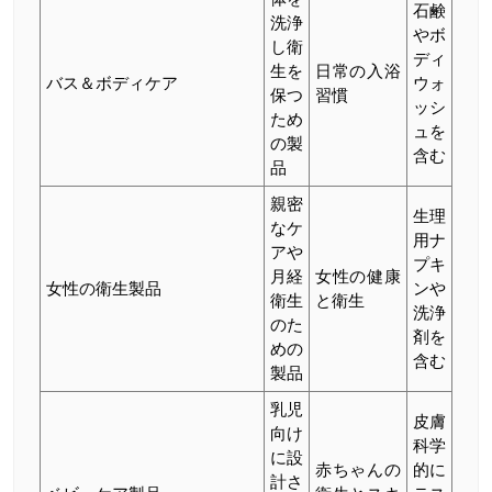
石鹸
洗浄
やボ
し衛
ディ
生を
日常の入浴
バス＆ボディケア
ウォ
保つ
習慣
ッシ
ため
ュを
の製
含む
品
親密
生理
なケ
用ナ
アや
プキ
月経
女性の健康
女性の衛生製品
ンや
衛生
と衛生
洗浄
のた
剤を
めの
含む
製品
乳児
皮膚
向け
科学
に設
赤ちゃんの
的に
計さ