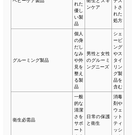
ベビーケア製品
衛生とスキ
テス
れた
ンケア
トさ
優し
れた
い製
処方
品
個人
シェ
の身
ービ
だし
ング
なみ
男性と女性
やス
グルーミング製品
や外
のグルーミ
タイ
見を
ングニーズ
リン
整え
グ製
る製
品を
品
含む
一般
消毒
的な
剤や
清潔
ウェ
さを
日常の保護
ット
衛生必需品
サポ
と衛生
ティ
ート
ッシ