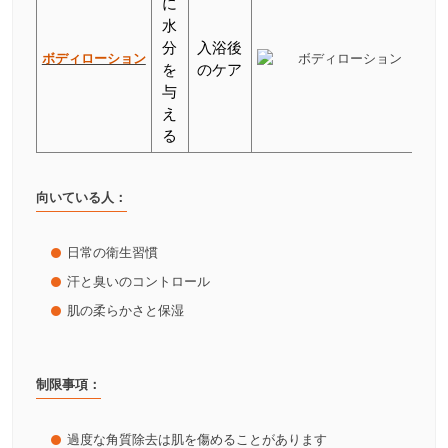
に
水
分
入浴後
ボディローション
を
のケア
与
え
る
向いている人：
日常の衛生習慣
汗と臭いのコントロール
肌の柔らかさと保湿
制限事項：
過度な角質除去は肌を傷めることがあります