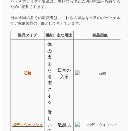
バス＆ボディケア製品は、毎日の洗浄と皮膚の衛生を維持する
ために使用されます。
日本全国の多くの消費者は、これらの製品を日常のパーソナル
ケア家庭製品の一部として考えています。
製品タイプ
機能
主な用途
製品画像
体
の
表
面
を
日常の
石鹸
清
入浴
潔
に
す
る
優
し
ボディウォッシュ
い
敏感肌