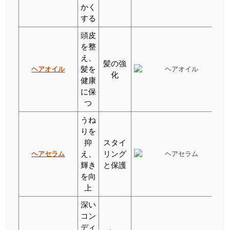
かく
する
頭皮
を整
え、
髪の強
ヘアオイル
髪を
化
健康
に保
つ
うね
りを
抑
スタイ
ヘアセラム
え、
リング
輝き
と保護
を向
上
深い
コン
ディ