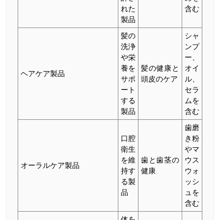
れた
含む
製品
髪の
シャ
洗浄
ンプ
や栄
ー、
養を
髪の健康と
オイ
ヘアケア製品
サポ
頭皮のケア
ル、
ート
セラ
する
ムを
製品
含む
歯磨
口腔
き粉
衛生
やマ
を維
歯と歯茎の
ウス
オーラルケア製品
持す
健康
ウォ
る製
ッシ
品
ュを
含む
体を