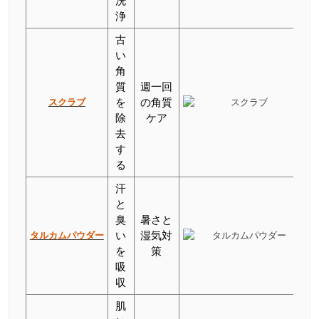
洗
浄
古
い
角
質
週一回
スクラブ
を
の角質
除
ケア
去
す
る
汗
と
臭
暑さと
タルカムパウダー
い
湿気対
を
策
吸
収
肌