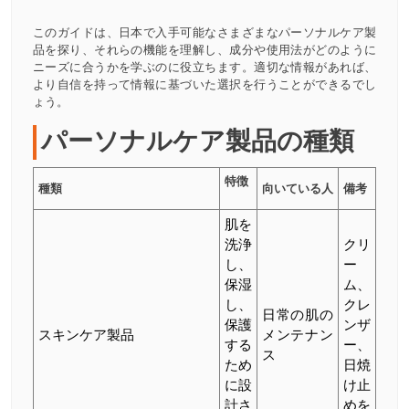
このガイドは、日本で入手可能なさまざまなパーソナルケア製
品を探り、それらの機能を理解し、成分や使用法がどのように
ニーズに合うかを学ぶのに役立ちます。適切な情報があれば、
より自信を持って情報に基づいた選択を行うことができるでし
ょう。
パーソナルケア製品の種類
特徴
種類
向いている人
備考
肌を
洗浄
クリ
し、
ー
保湿
ム、
し、
クレ
日常の肌の
保護
ンザ
スキンケア製品
メンテナン
する
ー、
ス
ため
日焼
に設
け止
計さ
めを