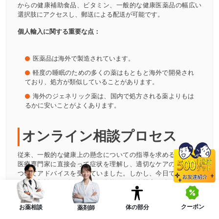
からの健康補助食品、ビタミン、一般的な健康医薬品の幅広い
選択肢にアクセスし、郵送による配送が可能です。
個人輸入に関する重要な点：
医薬品は海外で製造されています。
軽度の睡眠のための多くの薬はもともと海外で開発され
ており、処方が類似していることがあります。
海外のジェネリック薬は、国内で処方される薬よりもは
るかに安いことがよくあります。
オンライン相談プロセス
従来、一般的な健康上の懸念についての指導を求める人々は、
医療専門家に直接会って症状を理解し、適切なケアの選択肢に
ついてアドバイスを受けていました。しかし、今日では、オン
ライン相談サービスにより、資格のある専門家と遠隔でつなが
ることができ、自宅の快適さから一般的な健康指導を求めるこ
とが可能です。
クーポン
体の部分
お薬相談
薬剤師
オンラインヘルスケア相談の仕組み: