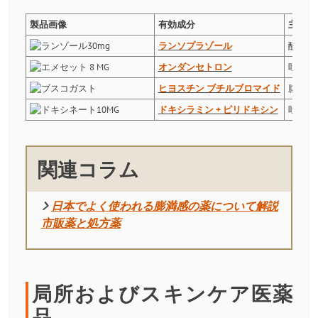
製品画像
有効成分
主な用
ランソプラゾール
酸のサ
オンダンセトロン
吐き気
ヒヨスチン ブチルブロマイド
腹部痙
ドキシラミン + ピリドキシン
吐き気
関連コラム
日本でよく使われる膨満感の薬について解説
市販薬と処方薬
局所およびスキンケア医薬
品