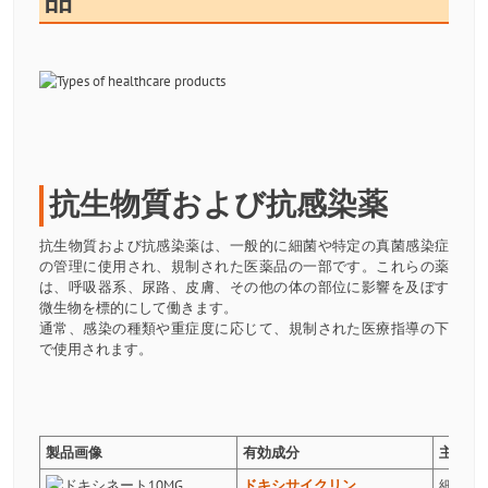
抗生物質および抗感染薬
抗生物質および抗感染薬は、一般的に細菌や特定の真菌感染症
の管理に使用され、規制された医薬品の一部です。これらの薬
は、呼吸器系、尿路、皮膚、その他の体の部位に影響を及ぼす
微生物を標的にして働きます。
通常、感染の種類や重症度に応じて、規制された医療指導の下
で使用されます。
製品画像
有効成分
主な用
ドキシサイクリン
細菌感