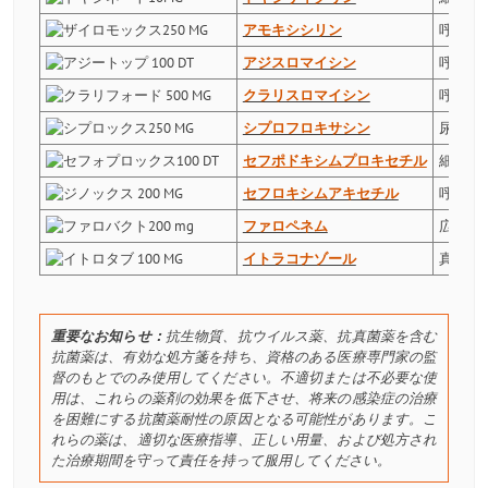
アモキシシリン
呼吸器
アジスロマイシン
呼吸器
クラリスロマイシン
呼吸器感
シプロフロキサシン
尿路感
セフポドキシムプロキセチル
細菌性
セフロキシムアキセチル
呼吸器
ファロペネム
広範囲
イトラコナゾール
真菌感
重要なお知らせ：
抗生物質、抗ウイルス薬、抗真菌薬を含む
抗菌薬は、有効な処方箋を持ち、資格のある医療専門家の監
督のもとでのみ使用してください。不適切または不必要な使
用は、これらの薬剤の効果を低下させ、将来の感染症の治療
を困難にする抗菌薬耐性の原因となる可能性があります。こ
れらの薬は、適切な医療指導、正しい用量、および処方され
た治療期間を守って責任を持って服用してください。