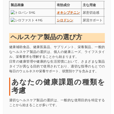
製品画像
有効成分
主な用途
副作
オキシブチニン
尿意切迫感
便秘
シロドシン
尿流サポート
めま
ヘルスケア製品の選び方
健康補助食品、健康医薬品、サプリメント、栄養製品、一般的
なヘルスケア製品の選択は、個人の健康ニーズ、ライフスタイ
ル、栄養要求を理解することから始まります。
日常の健康管理や健康的な生活習慣において、さまざまな製品
タイプが異なる目的で使用されており、適切な指導のもとでの
毎日のウェルネスや栄養サポート、状態別ケアを含みます。
あなたの健康課題の種類を
考慮
適切なヘルスケア製品の選択は、一般的な使用目的を特定する
ことから始まることが多いです。