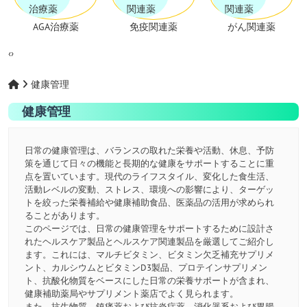
AGA治療薬
免疫関連薬
がん関連薬
‹
›
健康管理
健康管理
日常の健康管理は、バランスの取れた栄養や活動、休息、予防
策を通じて日々の機能と長期的な健康をサポートすることに重
点を置いています。現代のライフスタイル、変化した食生活、
活動レベルの変動、ストレス、環境への影響により、ターゲッ
トを絞った栄養補給や健康補助食品、医薬品の活用が求められ
ることがあります。
このページでは、日常の健康管理をサポートするために設計さ
れたヘルスケア製品とヘルスケア関連製品を厳選してご紹介し
ます。これには、マルチビタミン、ビタミン欠乏補充サプリメ
ント、カルシウムとビタミンD3製品、プロテインサプリメン
ト、抗酸化物質をベースにした日常の栄養サポートが含まれ、
健康補助薬局やサプリメント薬店でよく見られます。
また、抗生物質、鎮痛薬および抗炎症薬、消化器系および胃腸