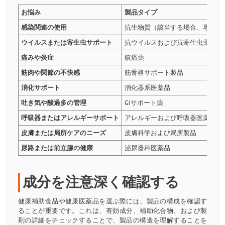
お悩み
製品タイプ
感染関連の使用
抗生物質（該当する場合、専門家
ウイルスまたは寄生虫サポート
抗ウイルスおよび抗寄生虫薬
痛みや炎症
鎮痛薬
筋肉や関節の不快感
筋骨格サポート製品
消化サポート
消化器系医薬品
吐き気や酸過多の管理
GIサポート薬
呼吸器またはアレルギーサポート
アレルギーおよび呼吸器医薬品
皮膚または局所ケアのニーズ
皮膚科学および局所製品
尿路または前立腺の健康
泌尿器科医薬品
成分を注意深く確認する
健康補助食品や健康医薬品を選ぶ際には、製品の構成を確認す
ることが重要です。これは、有効成分、補助化合物、および製
剤の詳細をチェックすることで、製品の構造を理解することを