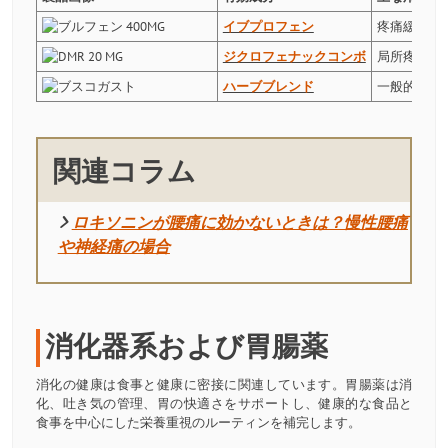
イブプロフェン
疼痛緩和、
ジクロフェナックコンボ
局所疼痛、
ハーブブレンド
一般的な疼
関連コラム
ロキソニンが腰痛に効かないときは？慢性腰痛
や神経痛の場合
消化器系および胃腸薬
消化の健康は食事と健康に密接に関連しています。胃腸薬は消
化、吐き気の管理、胃の快適さをサポートし、健康的な食品と
食事を中心にした栄養重視のルーティンを補完します。