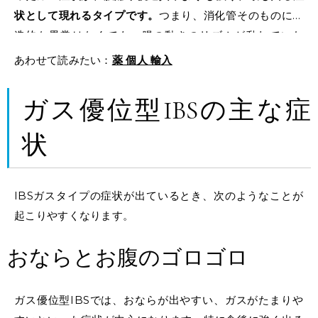
状として現れるタイプです。
つまり、消化管そのものに構
造的な異常はなくても、腸の動きのリズムが乱れていた
り、腸内細菌のバランスが崩れていたり、脳と腸の神経の
あわせて読みたい：
薬 個人 輸入
やり取りに不調をきたしている状態と考えられます。
ガス優位型IBSの主な症
状
IBSガスタイプの症状が出ているとき、次のようなことが
起こりやすくなります。
おならとお腹のゴロゴロ
ガス優位型IBSでは、おならが出やすい、ガスがたまりや