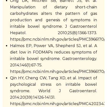
Ong DK, Mitchell SB, Barrett JS, et al.
Manipulation of dietary short-chain
carbohydrates alters the pattern of gas
production and genesis of symptoms in
irritable bowel syndrome. J Gastroenterol
Hepatol. 2010;25(8):1366-1373.
https://pmc.ncbi.nlm.nih.gov/articles/PMC3966170/
Halmos EP, Power VA, Shepherd SJ, et al. A
diet low in FODMAPs reduces symptoms of
irritable bowel syndrome. Gastroenterology.
2014;146(1):67-75.
https://pmc.ncbi.nlm.nih.gov/articles/PMC3966170/
Qin HY, Cheng CW, Tang XD, et al. Impact of
psychological stress on irritable bowel
syndrome. World J Gastroenterol.
2014;20(39):14126-14131.
https://pmc.ncbi.nlm.nih.gov/articles/PMC4202343