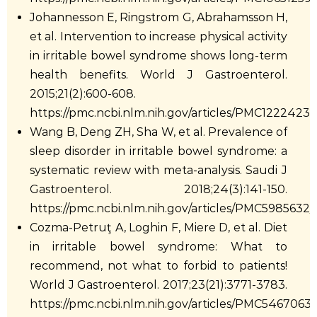
Johannesson E, Ringstrom G, Abrahamsson H,
et al. Intervention to increase physical activity
in irritable bowel syndrome shows long-term
health benefits. World J Gastroenterol.
2015;21(2):600-608.
https://pmc.ncbi.nlm.nih.gov/articles/PMC12224232
Wang B, Deng ZH, Sha W, et al. Prevalence of
sleep disorder in irritable bowel syndrome: a
systematic review with meta-analysis. Saudi J
Gastroenterol. 2018;24(3):141-150.
https://pmc.ncbi.nlm.nih.gov/articles/PMC5985632/
Cozma-Petruţ A, Loghin F, Miere D, et al. Diet
in irritable bowel syndrome: What to
recommend, not what to forbid to patients!
World J Gastroenterol. 2017;23(21):3771-3783.
https://pmc.ncbi.nlm.nih.gov/articles/PMC5467063/