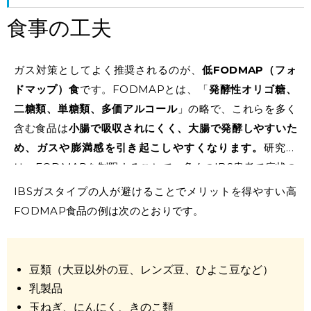
食事の工夫
ガス対策としてよく推奨されるのが、
低FODMAP（フォ
ドマップ）食
です。FODMAPとは、「
発酵性オリゴ糖、
二糖類、単糖類、多価アルコール
」の略で、これらを多く
含む食品は
小腸で吸収されにくく、大腸で発酵しやすいた
め、ガスや膨満感を引き起こしやすくなります。
研究で
は、FODMAPを制限することで、多くのIBS患者で症状の
改善がみられています。
IBSガスタイプの人が避けることでメリットを得やすい高
FODMAP食品の例は次のとおりです。
豆類（大豆以外の豆、レンズ豆、ひよこ豆など）
乳製品
玉ねぎ、にんにく、きのこ類