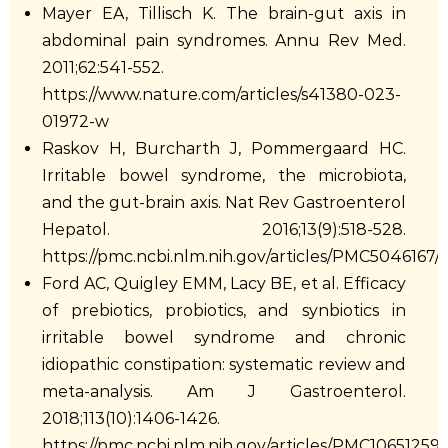
Mayer EA, Tillisch K. The brain-gut axis in
abdominal pain syndromes. Annu Rev Med.
2011;62:541-552.
https://www.nature.com/articles/s41380-023-
01972-w
Raskov H, Burcharth J, Pommergaard HC.
Irritable bowel syndrome, the microbiota,
and the gut-brain axis. Nat Rev Gastroenterol
Hepatol. 2016;13(9):518-528.
https://pmc.ncbi.nlm.nih.gov/articles/PMC5046167/
Ford AC, Quigley EMM, Lacy BE, et al. Efficacy
of prebiotics, probiotics, and synbiotics in
irritable bowel syndrome and chronic
idiopathic constipation: systematic review and
meta-analysis. Am J Gastroenterol.
2018;113(10):1406-1426.
https://pmc.ncbi.nlm.nih.gov/articles/PMC10651259/