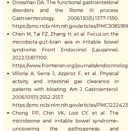
Drossman DA. The functional gastrointestinal
disorders and the Rome III process.
Gastroenterology. 2006;130(5):1377-1390.
https://pmc.ncbi.nlm.nih.gov/articles/PMC3085189/
Chen M, Tai FZ, Zhang H, et al. Focus on the
microbiota-gut-brain axis in irritable bowel
syndrome. Front Endocrinol (Lausanne).
2022;13:817100.
https://www.frontiersin.org/journals/endocrinology
Villoria A, Serra J, Azpiroz F, et al. Physical
activity and intestinal gas clearance in
patients with bloating. Am J Gastroenterol.
2006;101(11):2552-2557.
https://pmc.ncbi.nlm.nih.gov/articles/PMC12224232
Chong PP, Chin VK, Looi CY, et al. The
microbiome and irritable bowel syndrome–
uncovering the pathogenesis and