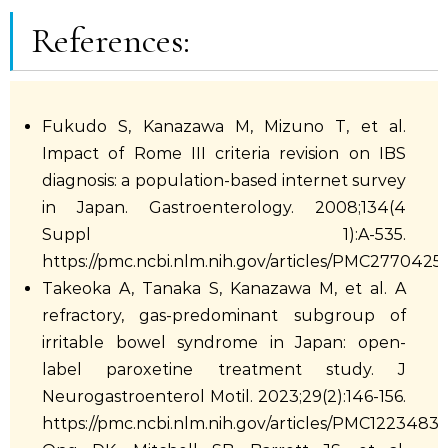
断、治療の代わりとして用いないでください。本ウェブサ
イトの利用に関連して生じたいかなる結果についても、当
References:
方は一切の責任を負いません。
Fukudo S, Kanazawa M, Mizuno T, et al.
Impact of Rome III criteria revision on IBS
diagnosis: a population-based internet survey
in Japan. Gastroenterology. 2008;134(4
Suppl 1):A-535.
https://pmc.ncbi.nlm.nih.gov/articles/PMC2770425/
Takeoka A, Tanaka S, Kanazawa M, et al. A
refractory, gas-predominant subgroup of
irritable bowel syndrome in Japan: open-
label paroxetine treatment study. J
Neurogastroenterol Motil. 2023;29(2):146-156.
https://pmc.ncbi.nlm.nih.gov/articles/PMC12234837