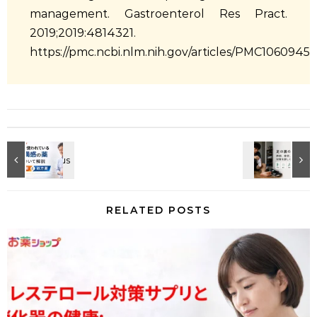
management. Gastroenterol Res Pract.
2019;2019:4814321.
https://pmc.ncbi.nlm.nih.gov/articles/PMC10609453
RELATED POSTS