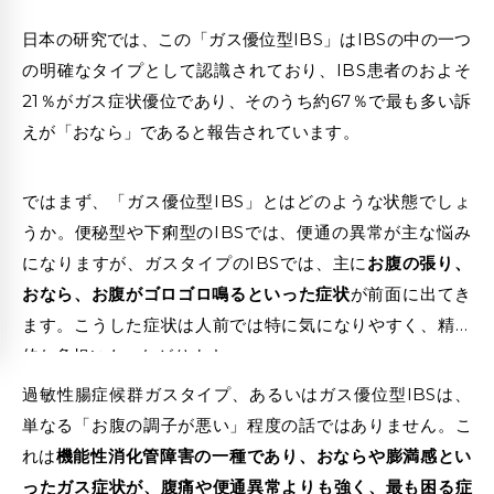
日本の研究では、この「ガス優位型IBS」はIBSの中の一つ
の明確なタイプとして認識されており、IBS患者のおよそ
21％がガス症状優位であり、そのうち約67％で最も多い訴
えが「おなら」であると報告されています。
ではまず、「ガス優位型IBS」とはどのような状態でしょ
うか。便秘型や下痢型のIBSでは、便通の異常が主な悩み
になりますが、ガスタイプのIBSでは、主に
お腹の張り、
おなら、お腹がゴロゴロ鳴るといった症状
が前面に出てき
ます。こうした症状は人前では特に気になりやすく、精神
的な負担にもつながります。
過敏性腸症候群ガスタイプ、あるいはガス優位型IBSは、
単なる「お腹の調子が悪い」程度の話ではありません。こ
れは
機能性消化管障害の一種であり、おならや膨満感とい
ったガス症状が、腹痛や便通異常よりも強く、最も困る症