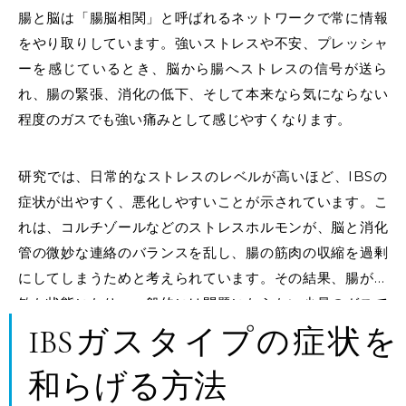
腸と脳は「腸脳相関」と呼ばれるネットワークで常に情報
をやり取りしています。強いストレスや不安、プレッシャ
ーを感じているとき、脳から腸へストレスの信号が送ら
れ、腸の緊張、消化の低下、そして本来なら気にならない
程度のガスでも強い痛みとして感じやすくなります。
研究では、日常的なストレスのレベルが高いほど、IBSの
症状が出やすく、悪化しやすいことが示されています。こ
れは、コルチゾールなどのストレスホルモンが、脳と消化
管の微妙な連絡のバランスを乱し、腸の筋肉の収縮を過剰
にしてしまうためと考えられています。その結果、腸が過
敏な状態になり、一般的には問題にならない少量のガスで
も、IBSガスタイプの人にとっては強い苦痛の原因となっ
IBSガスタイプの症状を
てしまいます。
和らげる方法