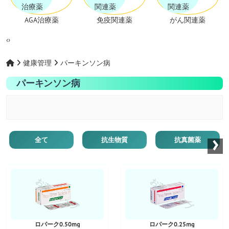
AGA治療薬
免疫関連薬
がん関連薬
‹
›
健康管理
パーキンソン病
パーキンソン病
›
全て
抗生物質
抗真菌薬
お薬ショップ
お薬ショップ
ロパーク0.50mg
ロパーク0.25mg