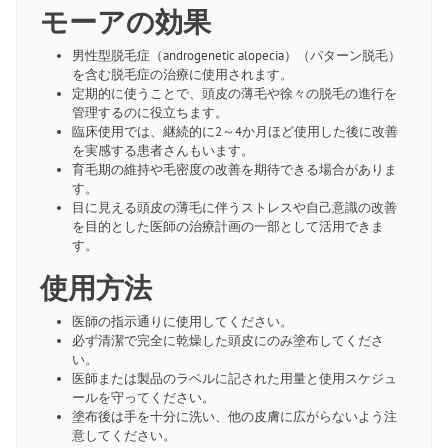
モーアの効果
男性型脱毛症（androgenetic alopecia）（パターン脱毛）
を含む脱毛症の治療に使用されます。
定期的に使うことで、頭皮の薄毛や徐々の脱毛の進行を
管理するのに役立ちます。
臨床使用では、継続的に2～4か月ほど使用した後に改善
を実感する患者さんもいます。
育毛期の維持や毛密度の改善を期待できる場合がありま
す。
目に見える頭皮の薄毛に伴うストレスや自己意識の改善
を目的とした医師の治療計画の一部として活用できま
す。
使用方法
医師の指示通りに使用してください。
必ず清潔で完全に乾燥した頭皮にのみ塗布してくださ
い。
医師または製品のラベルに記された用量と使用スケジュ
ールを守ってください。
塗布後は手を十分に洗い、他の皮膚に広がらないよう注
意してください。