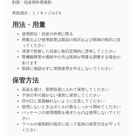
剤形：頭皮用外用液剤
有効成分：ミノキシジル2％
用法・用量
使用部位：頭皮の外用に限る
用量および使用頻度は製品の指示および医師の指示に従
ってください
清潔で乾燥した頭皮に毎日定期的に塗布してください
腎機能障害や透析中の方は医師が用量を調整する場合が
あります
医師に相談せずに突然使用を中止しないでください
保管方法
高温を避け、密閉容器に入れて保管してください
子供の手の届かない場所に保管してください
目や口に直接触れないように注意してください
使用しないときはボトルの蓋をしっかり閉めてください
パッケージの使用期限を過ぎたものは使用しないでくだ
さい
ラベルや薬剤師の指示に従って追加の保管方法を守って
ください