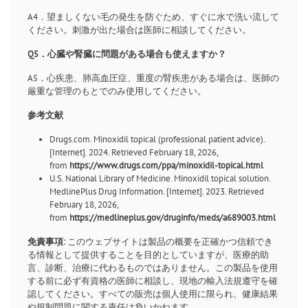
A4．望ましくない毛の発生を防ぐため、すぐに水で洗い流して
ください。刺激が出た場合は医師に相談してください。
Q5．心臓や腎臓に問題がある場合も使えますか？
A5．心疾患、肺高血圧症、重度の腎疾患がある場合は、医師の
厳重な管理のもとでのみ使用してください。
参考文献
Drugs.com. Minoxidil topical (professional patient advice).
[Internet]. 2024. Retrieved February 18, 2026,
from
https://www.drugs.com/ppa/minoxidil-topical.html
U.S. National Library of Medicine. Minoxidil topical solution.
MedlinePlus Drug Information. [Internet]. 2023. Retrieved
February 18, 2026,
from
https://medlineplus.gov/druginfo/meds/a689003.html
免責事項:
このウェブサイトは製品の概要を正確かつ信頼でき
る情報として提供することを目的としていますが、医療的助
言、診断、治療に代わるものではありません。この製品を使用
する前に必ず有資格の医師に相談し、現地の輸入法規遵守を確
認してください。すべての販売は個人使用に限られ、健康結果
や規制問題に関する責任は負いかねます。