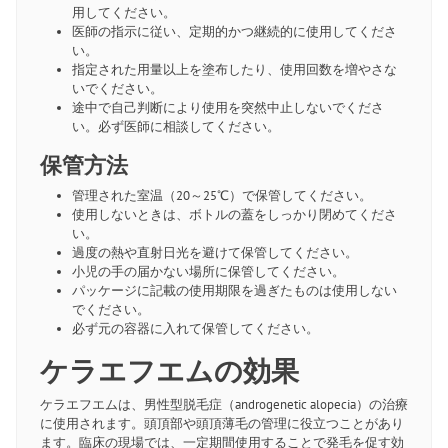
用してください。
医師の指示に従い、定期的かつ継続的に使用してくださ
い。
指定された用量以上を塗布したり、使用回数を増やさな
いでください。
途中で自己判断により使用を突然中止しないでくださ
い。必ず医師に相談してください。
保管方法
管理された室温（20～25℃）で保管してください。
使用しないときは、ボトルの蓋をしっかり閉めてくださ
い。
過度の熱や直射日光を避けて保管してください。
小児の手の届かない場所に保管してください。
パッケージに記載の使用期限を過ぎたものは使用しない
でください。
必ず元の容器に入れて保管してください。
ケラエフエムの効果
ケラエフエムは、男性型脱毛症（androgenetic alopecia）の治療
に使用されます。頭頂部や頭頂薄毛の管理に役立つことがあり
ます。臨床の現場では、一定期間使用することで発毛を促す効