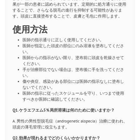
果が一部の患者に認められています。定期的に処方通りに使用
することで、さらなる脱毛の進行を抑制する可能性がありま
す。頭皮に直接塗布することで、皮膚と毛包に作用します。
使用方法
医師の指示通りに正しく使用してください。
医師が指定した頭皮の部位にのみ溶液を塗布してくださ
い。
医師からの指示がない限り、塗布前に頭皮を乾燥させて
ください。
手が治療部位でない場合は、塗布後に手を洗ってくださ
い。
傷や炎症、感染がある部位には医師の指示なしに塗布し
ないでください。
医師の指示に従ったスケジュールを守り、いつまで使用
すべきか医師に確認してください。
Q1. ケラエフエム5％局所溶液は何のために使いますか？
A. 男性の男性型脱毛症（androgenetic alopecia）治療に使われ、
頭皮の薄毛管理に役立ちます。
Q2. 効果が現れるまでどのくらいかかりますか？