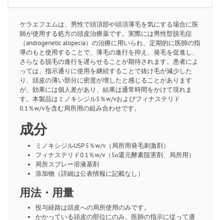
ケラエフエムは、男性で頭頂部や頭頂薄毛を気にする場合に医
師が使用する処方の頭皮治療薬です。実際には男性型脱毛症
（androgenetic alopecia）の治療に用いられ、定期的に医師の指
導のもと使用することで、薄毛の進行を抑え、発毛を促進し、
さらなる脱毛の進行を遅らせることが期待されます。患者によ
っては、指示通りに使用を継続することで抜け毛が減少した
り、頭皮の薄い部分に密度が増したと感じることがあります
が、効果には個人差があり、結果は通常時間をかけて現れま
す。本製品はミノキシジル5％w/vおよびフィナステリド
0.1％w/vを含む局所用の組み合わせです。
成分
ミノキシジルUSP 5％w/v（局所用発毛刺激剤）
フィナステリド0.1％w/v（5α還元酵素阻害剤、局所用）
局所スプレー溶液基剤
添加物（詳細は公表情報に記載なし）
用法・用量
投与経路は頭皮への局所使用のみです。
かかっている頭皮の部位にのみ、医師の指示に従って適