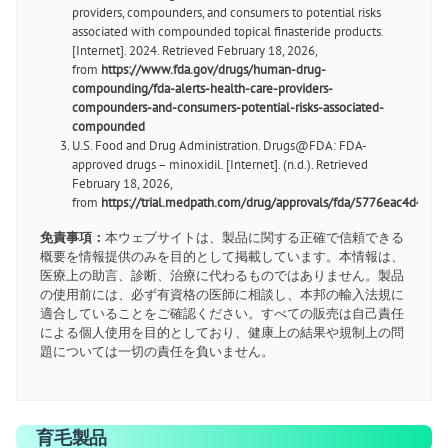
providers, compounders, and consumers to potential risks
associated with compounded topical finasteride products.
[Internet]. 2024. Retrieved February 18, 2026,
from
https://www.fda.gov/drugs/human-drug-
compounding/fda-alerts-health-care-providers-
compounders-and-consumers-potential-risks-associated-
compounded
U.S. Food and Drug Administration. Drugs@FDA: FDA-
approved drugs – minoxidil. [Internet]. (n.d.). Retrieved
February 18, 2026,
from
https://trial.medpath.com/drug/approvals/fda/5776eac4d4c69
免責事項：
本ウェブサイトは、製品に関する正確で信頼できる
概要を情報提供のみを目的として掲載しています。本情報は、
医療上の助言、診断、治療に代わるものではありません。製品
の使用前には、必ず有資格の医師に相談し、本邦の輸入法規に
適合していることをご確認ください。すべての販売は自己責任
による個人使用を目的としており、健康上の結果や規制上の問
題については一切の責任を負いません。
育毛製品