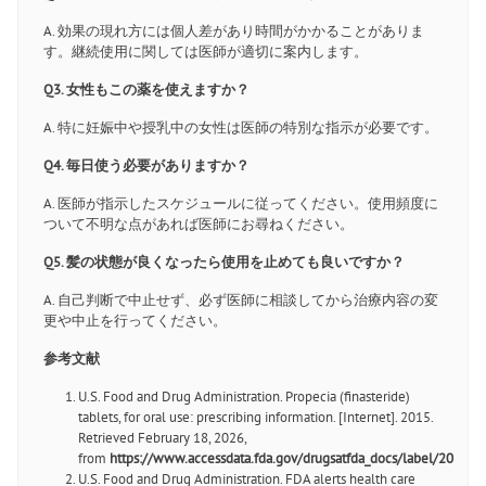
A. 効果の現れ方には個人差があり時間がかかることがありま
す。継続使用に関しては医師が適切に案内します。
Q3. 女性もこの薬を使えますか？
A. 特に妊娠中や授乳中の女性は医師の特別な指示が必要です。
Q4. 毎日使う必要がありますか？
A. 医師が指示したスケジュールに従ってください。使用頻度に
ついて不明な点があれば医師にお尋ねください。
Q5. 髪の状態が良くなったら使用を止めても良いですか？
A. 自己判断で中止せず、必ず医師に相談してから治療内容の変
更や中止を行ってください。
参考文献
U.S. Food and Drug Administration. Propecia (finasteride)
tablets, for oral use: prescribing information. [Internet]. 2015.
Retrieved February 18, 2026,
from
https://www.accessdata.fda.gov/drugsatfda_docs/label/2015/0
U.S. Food and Drug Administration. FDA alerts health care