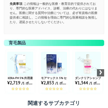
免責事項:
この情報は一般的な医療・教育目的で提供されてお
り、専門的な医療アドバイス、診断、治療の代わりにはなりま
せん。医療に関する質問や治療については、必ず有資格の医療
提供者に相談し、この情報を理由に専門的な医療相談を無視し
たり、遅延させたりしないでください。
育毛製品
お薬ショップ
お薬ショップ
お薬ショップ
›
KERA-FM 5% 外用液
モアマックス 5% セラム
ダンクリアシャンプー
¥2,719
¥2,853
¥1,344
/1 ボトル あたり
/1 ボトル あたり
/1 ボトル あたり
関連するサブカテゴリ