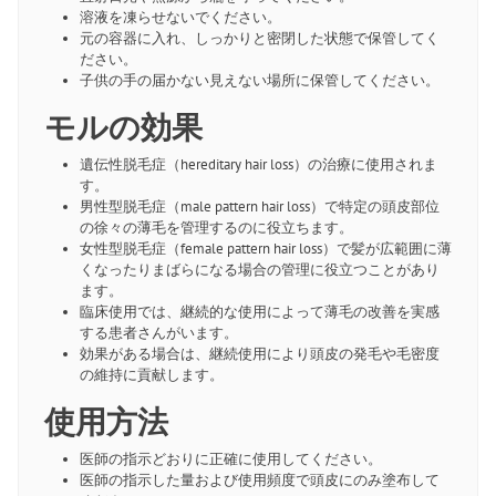
溶液を凍らせないでください。
元の容器に入れ、しっかりと密閉した状態で保管してく
ださい。
子供の手の届かない見えない場所に保管してください。
モルの効果
遺伝性脱毛症（hereditary hair loss）の治療に使用されま
す。
男性型脱毛症（male pattern hair loss）で特定の頭皮部位
の徐々の薄毛を管理するのに役立ちます。
女性型脱毛症（female pattern hair loss）で髪が広範囲に薄
くなったりまばらになる場合の管理に役立つことがあり
ます。
臨床使用では、継続的な使用によって薄毛の改善を実感
する患者さんがいます。
効果がある場合は、継続使用により頭皮の発毛や毛密度
の維持に貢献します。
使用方法
医師の指示どおりに正確に使用してください。
医師の指示した量および使用頻度で頭皮にのみ塗布して