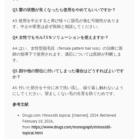
Q3. 髪の状態が良くなったら使用をやめてもいいですか？
A3. 使用を中止すると再び徐々に脱毛が進む可能性がありま
す。中止や変更は必ず医師と相談してください。
Q4. 女性でもモル7.5％ソリューションを使えますか？
A4. はい、女性型脱毛症（female pattern hair loss）の治療に医
師の指導下で使用されます。適応については医師が判断しま
す。
Q5. 顔や他の部位に付いてしまった場合はどうすればよいです
か？
A5. 付いた部分を十分に水で洗い流し、繰り返し触れないよう
にしてください。望ましくない毛の生育を防ぐためです。
参考文献
Drugs.com. Minoxidil topical. [Internet]. 2024. Retrieved
February 18, 2026,
from
https://www.drugs.com/monograph/minoxidil-
topical.html