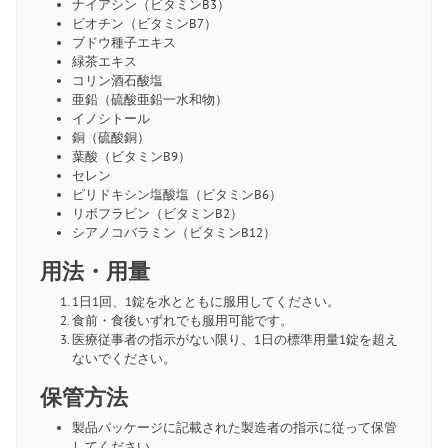
ナイアシン（ビタミンB3）
ビオチン（ビタミンB7）
ブドウ種子エキス
緑茶エキス
コリン酒石酸塩
亜鉛（硫酸亜鉛一水和物）
イノシトール
銅（硫酸銅）
葉酸（ビタミンB9）
セレン
ピリドキシン塩酸塩（ビタミンB6）
リボフラビン（ビタミンB2）
シアノコバラミン（ビタミンB12）
用法・用量
1日1回、1錠を水とともに服用してください。
食前・食後いずれでも服用可能です。
医療従事者の指示がない限り、1日の標準用量1錠を超え
ないでください。
保管方法
製品パッケージに記載された製造者の指示に従って保管
してください。