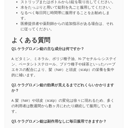
ストリップまたはボトルから1錠を取り出してください。
水をたっぷりと用いて錠剤を丸ごと服用してください。
なるべく毎日同じ時間帯に服用することをお勧めしま
す。
医療提供者や薬剤師からの追加指示がある場合は、それ
に従ってください。
よくある質問
Q1. ケラグロメン錠の主な成分は何ですか？
A. ビタミン、ミネラル、ボリジ種子油、N-アセチル-L-システイ
ン、ベータシトステロール、ブドウ種子や緑茶といったハーブ
エキスの配合により、髪（hair）と頭皮（scalp）の栄養を集中
的に補います。
Q2. ケラグロメン錠の効果が見えるまでどれくらいかかります
か？
A. 髪（hair）や頭皮（scalp）の変化は徐々に現れるため、多く
の利用者は数週間から数ヶ月にわたり継続して服用していま
す。
Q3. ケラグロメン錠は副作用なしに毎日服用できますか？