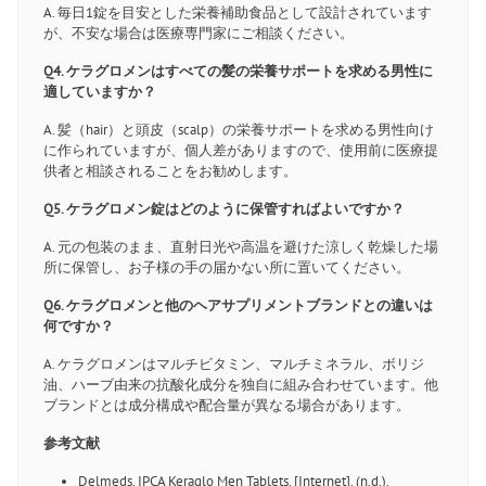
A. 毎日1錠を目安とした栄養補助食品として設計されています
が、不安な場合は医療専門家にご相談ください。
Q4. ケラグロメンはすべての髪の栄養サポートを求める男性に
適していますか？
A. 髪（hair）と頭皮（scalp）の栄養サポートを求める男性向け
に作られていますが、個人差がありますので、使用前に医療提
供者と相談されることをお勧めします。
Q5. ケラグロメン錠はどのように保管すればよいですか？
A. 元の包装のまま、直射日光や高温を避けた涼しく乾燥した場
所に保管し、お子様の手の届かない所に置いてください。
Q6. ケラグロメンと他のヘアサプリメントブランドとの違いは
何ですか？
A. ケラグロメンはマルチビタミン、マルチミネラル、ボリジ
油、ハーブ由来の抗酸化成分を独自に組み合わせています。他
ブランドとは成分構成や配合量が異なる場合があります。
参考文献
Delmeds. IPCA Keraglo Men Tablets. [Internet]. (n.d.).