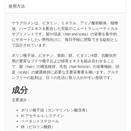
使用方法
ケラグロメンは、ビタミン、ミネラル、アミノ酸前駆体、植物
油、ハーブエキスを配合した市販のニュートラシューティカル
サプリメントです。髪や頭皮（hair and scalp）の栄養を集中的
にサポートしたい男性向けに、毎日手軽に摂取できる錠剤とし
て設計されています。
ボリジ種子油、ビオチン、亜鉛、鉄、ビタミンB群、抗酸化作
用の豊富なブドウ種子および緑茶エキスを組み合わせること
で、髪（hair）の構造維持、毛包（hair follicle）の栄養補給、頭
皮（scalp）の健康維持に必要な主要栄養素を補います。グルテ
ンフリーの錠剤は、日々の生活に取り入れやすい形状です。
成分
主要成分：
ボリジ種子油（ガンマリノレン酸含有）
N-アセチル-L-システイン
ベータシトステロール
鉄（ピロリン酸鉄）