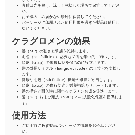
直射日光を避け、涼しく乾燥した場所で保管してくださ
い。
お子様の手の届かない場所に保管してください。
パッケージに印刷された使用期限を過ぎた製品は使用し
ないでください。
ケラグロメンの効果
髪（hair）の強さと質感を維持します。
毛包（hair follicle）に必要な栄養を集中的に補います。
頭皮（scalp）の健康状態を保つのに役立ちます。
髪の成長サイクル（hair growth cycle）の正常化を支援し
ます。
健康な毛包（hair follicle）機能の維持に寄与します。
頭皮（scalp）の血行促進と栄養補給をサポートします。
髪の構造と耐久性に関わるケラチン合成を促進します。
髪（hair）および頭皮（scalp）への抗酸化保護を提供しま
す。
使用方法
ご使用前に必ず製品パッケージの情報をお読みくださ
い。