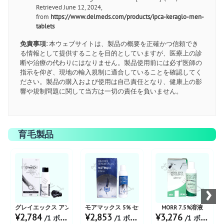
Retrieved June 12, 2024,
from
https://www.delmeds.com/products/ipca-keraglo-men-
tablets
免責事項:
本ウェブサイトは、製品の概要を正確かつ信頼でき
る情報として提供することを目的としていますが、医療上の診
断や治療の代わりにはなりません。製品使用前には必ず医師の
指示を仰ぎ、現地の輸入規制に適合していることを確認してく
ださい。製品の購入および使用は自己責任となり、健康上の影
響や規制問題に関して当方は一切の責任を負いません。
育毛製品
お薬ショップ
お薬ショップ
お薬ショップ
›
グレイエックス アンチグレーヘアアクションソリューション
モアマックス 5% セラム
MORR 7.5%溶液
¥2,784
¥2,853
¥3,276
/1 ボトル あたり
/1 ボトル あたり
/1 ボトル あたり