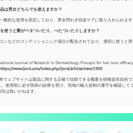
の製品は男女どちらでも使えますか？
人の一般的な使用を想定しており、男女問わず頭皮ケアに取り入れられます
ラムを使うと髪がベタついたり、べたついたりしますか？
ジメチコンなどのコンディショニング成分が配合されており、適切に使うと
national Journal of Research in Dermatology. Procapil for hair loss: efficacy
https://www.ijord.com/index.php/ijord/article/view/1900
本ウェブサイトは製品に関する正確で信頼できる概要を情報提供目的で
ん。使用前に必ず医師の診察を受け、現地の輸入規制の遵守を確認して
責任は負いかねます。