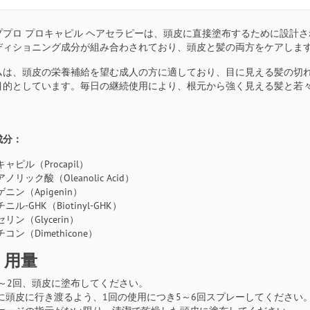
ププロ プロキャピル ヘアセラピーは、頭皮に直接塗布するために設計
ディショニング成分が組み合わされており、頭皮と髪の両方をケアしま
ムは、頭皮の栄養補給を望む成人の方に適しており、目に見える髪の切
目的としています。毎日の継続使用により、根元から強く見える髪と若
成分：
ャピル（Procapil）
ノリック酸（Oleanolic Acid）
ニン（Apigenin）
ニル-GHK（Biotinyl-GHK）
リン（Glycerin）
コン（Dimethicone）
・用量
1～2回、頭皮に塗布してください。
に頭皮に行き渡るよう、1回の使用につき5～6回スプレーしてください