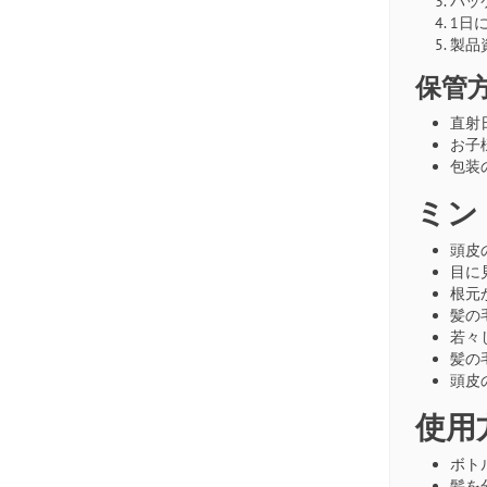
パッ
1日
製品
保管
直射
お子
包装
ミン
頭皮
目に
根元
髪の
若々
髪の
頭皮
使用
ボト
髪を