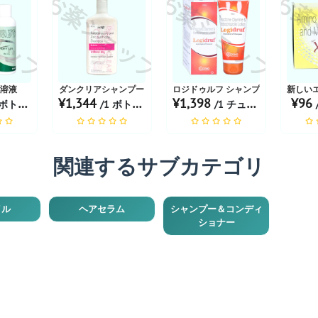
ョップ
お薬ショップ
お薬ショップ
お薬
5%溶液
ダンクリアシャンプー
ロジドゥルフ シャンプー
新しい
¥1,344
¥1,398
¥96
トル あたり
/1 ボトル あたり
/1 チューブ あたり
関連するサブカテゴリ
イル
ヘアセラム
シャンプー＆コンディ
ショナー