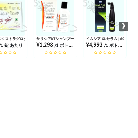
ショップ
お薬ショップ
お薬ショップ
お
›
エクストラグロタブレット
サリシアKTシャンプー
イムシア XL セラム | 60ml
¥1,298
¥4,992
/1 錠 あたり
/1 ボトル あたり
/1 ボトル あたり