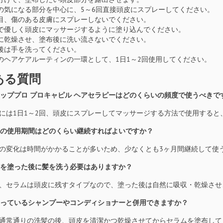
の気になる部分を中心に、5～6回直接頭皮にスプレーしてください。
目、傷のある皮膚にスプレーしないでください。
で優しく頭皮にマッサージするように塗り込んでください。
に乾燥させ、塗布後に洗い流さないでください。
後は手を洗ってください。
のヘアケアルーティンの一環として、1日1～2回使用してください。
ある質問
ントッププロ プロキャピル ヘアセラピーはどのくらいの頻度で使うべきで
般的には1日1～2回、頭皮にスプレーしてマッサージする方法で使用する
ラムの使用期間はどのくらい継続すればよいですか？
た目の変化は時間がかかることが多いため、少なくとも3ヶ月間継続して
ラムを塗った後に髪を洗う必要はありますか？
いいえ、セラムは頭皮に残すタイプなので、塗った後は自然に吸収・乾燥さ
段使っているシャンプーやコンディショナーと併用できますか？
い、通常通りの洗髪の後、頭皮を清潔かつ乾燥させてからセラムを塗布し