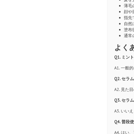
薄毛
顔や
指先
自然
塗布
通常
よく
Q1. ミ
A1. 一
Q2. セ
A2. 見
Q3. セ
A3. 
Q4. 普
A4. は