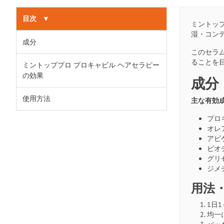
目次
▼
ミントッ
湿・コン
成分
このセラ
ることを
ミントッププロ プロキャピル ヘアセラピー
の効果
成分
使用方法
主な有効
プロキ
オレア
アピゲ
ビオチ
グリセ
ジメチ
用法
1日
均一