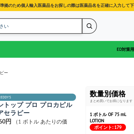
準拠のため個人輸入医薬品をお探しの際は医薬品名を正確に入力して下
ED対策
ラピー
数量別価格
REDDY'S
まとめ買いでお得になります
ントップ プロ プロカピル
アセラピー
1 ボトル OF 75 ml.
960円
LOTION
（1 ボトル あたりの価
ポイント:
179
）