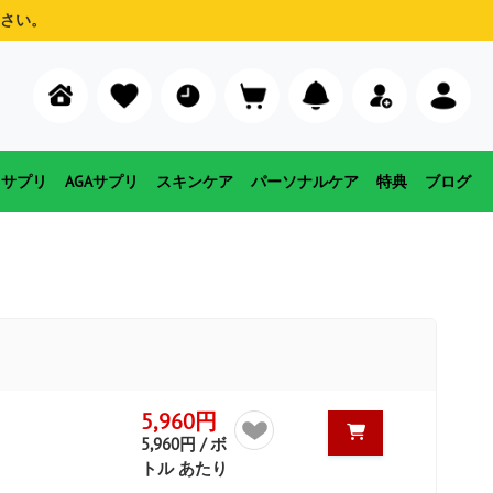
さい。
用サプリ
AGAサプリ
スキンケア
パーソナルケア
特典
ブログ
5,960円
5,960円 / ボ
トル あたり