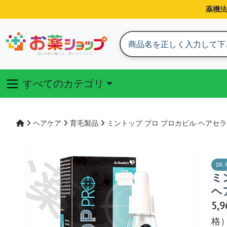
薬機法
すべてのカテゴリ
ヘアケア
育毛製品
ミントップ プロ プロカピル ヘアセ
DR. 
ミ
ヘ
5,
格