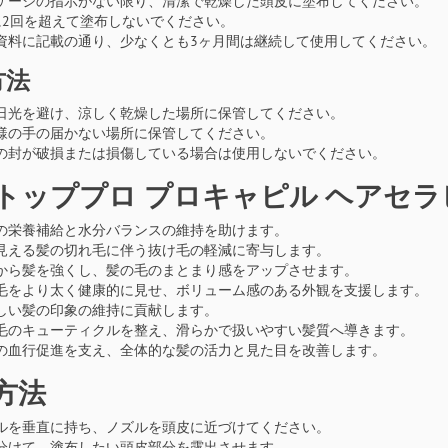
ケージの指示がない限り、清潔で乾燥した頭皮に塗布してください。
に2回を超えて塗布しないでください。
資料に記載の通り、少なくとも3ヶ月間は継続して使用してください。
方法
日光を避け、涼しく乾燥した場所に保管してください。
様の手の届かない場所に保管してください。
の封が破損または損傷している場合は使用しないでください。
トッププロ プロキャピル ヘアセラ
の栄養補給と水分バランスの維持を助けます。
見える髪の切れ毛に伴う抜け毛の軽減に寄与します。
から髪を強くし、髪の毛のまとまり感をアップさせます。
毛をより太く健康的に見せ、ボリューム感のある外観を支援します。
しい髪の印象の維持に貢献します。
毛のキューティクルを整え、滑らかで扱いやすい髪質へ導きます。
の血行促進を支え、全体的な髪の活力と見た目を改善します。
方法
ルを垂直に持ち、ノズルを頭皮に近づけてください。
分けて、塗布したい頭皮部分を露出させます。