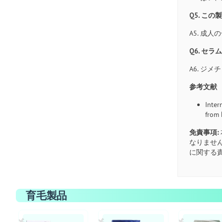
Q5. こ
A5. 成
Q6. セ
A6. 
参考文献
Inter
from
免責事項:
なりませ
に関する
育毛製品