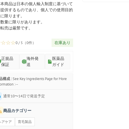
プ
本商品は日本の個人輸入制度に基づいて
提供するものであり、個人での使用目的
に限ります。
数量に限りがあります。
転売は厳禁です。
☆
☆
☆
☆
在庫あり
0 / 5（0件）
正規品
海外発
医薬品
保証
送
ガイド
品構成 :
See Key Ingredients Page for More
ormation :--
通常10〜14日で発送予定
商品カテゴリー
ヘアケア
育毛製品