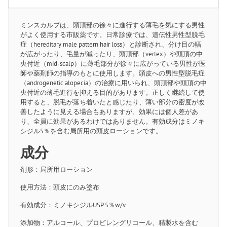
ミンスカルプは、頭頂部の徐々に進行する薄毛を気にする男性
がよく使用する市販薬です。日常診療では、遺伝性男性型脱毛
症（hereditary male pattern hair loss）と診断され、分け目の幅
が広がったり、毛量が減ったり、頭頂部（vertex）や頭頂の中
央付近（mid-scalp）に薄毛部分が徐々に広がっている男性が医
師や薬剤師の指導のもとに使用します。頭皮への男性型脱毛症
（androgenetic alopecia）の治療に用いられ、頭頂部や頭頂の中
央付近の薄毛進行を抑える目的があります。正しく継続して使
用すると、脱毛が落ち着いたと感じたり、薄い部分の密度が改
善したように見える場合もありますが、効果には個人差があ
り、全員に効果があるわけではありません。有効成分はミノキ
シジル5％を含む局所用の頭皮ローションです。
成分
剤形：局所用ローション
使用方法：頭皮にのみ塗布
有効成分：ミノキシジルUSP 5％w/v
添加物：アルコール、プロピレングリコール、精製水を含む