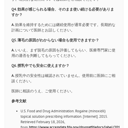
Q4. 効果が感じられる場合、そのまま使い続ける必要がありま
すか？
A.
効果を維持するためには継続使用が通常必要です。長期的な
計画について医師とお話しください。
Q5. 薄毛の原因がわからない場合も使用できますか？
A.
いいえ、まず脱毛の原因を評価してもらい、医療専門家に使
用の適否を判断してもらってください。
Q6. 授乳中でも安全に使えますか？
A.
授乳中の安全性は確認されていません。使用前に医師にご相
談ください。
医師に相談のうえ、ご使用ください。
参考文献
U.S. Food and Drug Administration. Rogaine (minoxidil)
topical solution prescribing information. [Internet]. 2015.
Retrieved February 18, 2026,
from
https://www.accessdata.fda.gov/drugsatfdadocs/label/2015/0