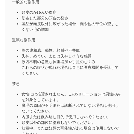
一般的な副作用
頭皮のかゆみや炎症
塗布した部分の頭皮の発赤
製品が頭皮以外に広がった場合、顔や他の部位の望まし
くない毛の増加
重篤な副作用
胸の違和感、動悸、頻脈や不整脈
失神、めまい、または失神しそうな感覚
原因不明の急激な体重増加や手足のむくみ
これらの症状が現れた場合は直ちに医療機関を受診して
ください。
禁忌
女性には推奨されません。この5％ローションは男性のみ
を対象としています。
脱毛の原因が不明または診断されていない場合は使用し
ないでください。
内服または飲み込む目的で使用しないでください。
頭皮以外の部位に塗布しないでください。
妊娠中、または妊娠の可能性がある場合は使用しないで
ください。