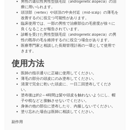
男性の遺伝性男性型脱毛症（androgenetic alopecia）の治
療に用いられます。
頭頂部（vertex）や頭頂の中央付近（mid-scalp）の薄毛を
改善するのに役立つ可能性があります。
臨床使用では、一部の男性で治療部位の毛密度が徐々に
良くなることが報告されています。
診断を受けた男性型脱毛症（androgenetic alopecia）の男
性の既存の毛を維持するのに役立つ場合があります。
医療専門家と相談した長期管理計画の一環として使用で
きます。
使用方法
医師の指示通りに正確に使用してください。
薄毛の部分の頭皮にのみ塗布してください。
清潔で完全に乾いた頭皮に、一日二回塗布してくださ
い。
塗布後は約2～4時間は髪や頭皮を触れないようにし、帽
子や枕などと接触させないでください。
身体の他の部位に塗布したり、内服しないでください。
塗り忘れた場合は医師に相談してください。
副作用