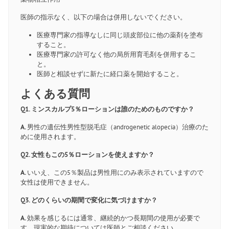
医師の指示なく、以下の場合は併用しないでください。
医療専門家の指導なしに同じ頭皮部位に他の薬剤を塗布
すること。
医療専門家の許可なく他の局所用育毛剤を併用するこ
と。
医師と相談せずに新たに経口薬を開始すること。
よくある質問
Q1. ミンスカルプ5％ローションは誰のためのものですか？
A.
男性の遺伝性男性型脱毛症（androgenetic alopecia）治療のた
めに使用されます。
Q2. 女性もこの5％ローションを使えますか？
A.
いいえ、この5％製品は男性用にのみ表示されていますので
女性は使用できません。
Q3. どのくらいの期間で変化に気づけますか？
A.
効果を感じるには通常、継続的かつ長期間の使用が必要で
す。現実的な期待については医師とご相談ください。