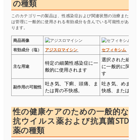
の種類
このカテゴリーの製品は、性感染症および関連状態の治療また
は管理に一般的に使用される有効成分を含んでいる可能性があ
ります。
商品画像
有効成分（塩）
アジスロマイシン
セフィキシム
選択された細菌
特定の細菌性感染症に一
主な用途
に一般的に関連
般的に使用されます
す
吐き気、下痢、頭痛、ま
吐き気、めまい
副作用の可能性
たは胃の不快感。
快感、または頭痛
性の健康ケアのための一般的な
抗ウイルス薬および抗真菌STD
薬の種類