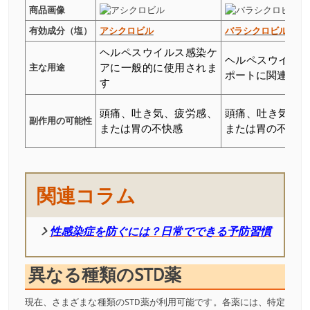
商品画像
有効成分（塩）
アシクロビル
バラシクロビル
ヘルペスウイルス感染ケ
ヘルペスウイル
主な用途
アに一般的に使用されま
ポートに関連しま
す
頭痛、吐き気、疲労感、
頭痛、吐き気、
副作用の可能性
または胃の不快感
または胃の不快感
関連コラム
性感染症を防ぐには？日常でできる予防習慣
異なる種類のSTD薬
現在、さまざまな種類のSTD薬が利用可能です。各薬には、特定