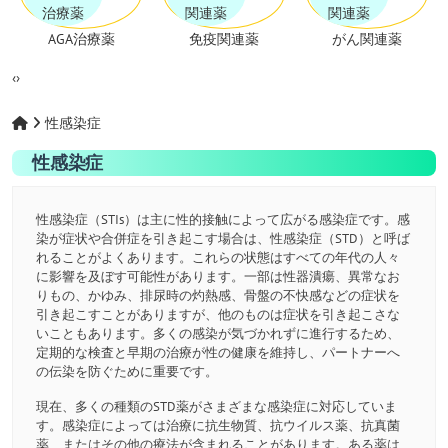
AGA治療薬
免疫関連薬
がん関連薬
‹
›
性感染症
性感染症
性感染症（STIs）は主に性的接触によって広がる感染症です。感
染が症状や合併症を引き起こす場合は、性感染症（STD）と呼ば
れることがよくあります。これらの状態はすべての年代の人々
に影響を及ぼす可能性があります。一部は性器潰瘍、異常なお
りもの、かゆみ、排尿時の灼熱感、骨盤の不快感などの症状を
引き起こすことがありますが、他のものは症状を引き起こさな
いこともあります。多くの感染が気づかれずに進行するため、
定期的な検査と早期の治療が性の健康を維持し、パートナーへ
の伝染を防ぐために重要です。
現在、多くの種類のSTD薬がさまざまな感染症に対応していま
す。感染症によっては治療に抗生物質、抗ウイルス薬、抗真菌
薬、またはその他の療法が含まれることがあります。ある薬は