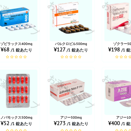
薬ショップ
お薬ショップ
お薬シ
ゾビラックス400mg
バルクロビル500mg
ゾクラー50
¥68
¥127
¥198
/1 錠あたり
/1 錠あたり
/1 
薬ショップ
お薬ショップ
お薬シ
ノバモックス500mg
アジー500mg
アジー10
¥52
¥273
¥400
/1 錠あたり
/1 錠あたり
/1 