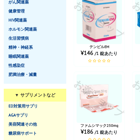
お薬ショップ
お
がん関連薬
健康管理
HIV関連薬
ホルモン関連薬
生活習慣病
テンビルEM
精神・神経系
¥146
/1 錠あたり
睡眠関連薬
性感染症
肥満治療・減量
お薬ショップ
お
▼ サプリメントなど
ED対策用サプリ
AGAサプリ
美容関連その他
ファムシマック250mg
¥186
/1 錠あたり
糖尿病サポート