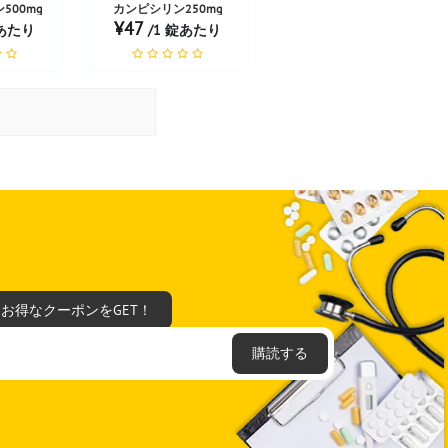
500mg
カンピシリン250mg
¥47
錠あたり
/1 錠あたり
てお得なクーポンをGET！
購読する