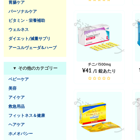
胃腸ケア
パーソナルケア
お薬ショップ
お
ビタミン・栄養補助
ウェルネス
ダイエット/減量サプリ
アーユルヴェーダ&ハーブ
チニバ500mg
▼ その他のカテゴリー
¥41
/1 錠あたり
ベビーケア
美容
お薬ショップ
お
アイケア
救急用品
フィットネス＆健康
ヘアケア
ホメオパシー