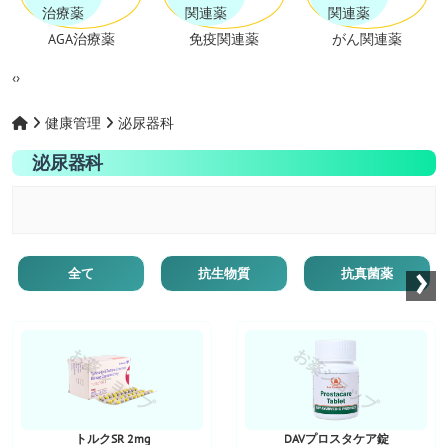
AGA治療薬
免疫関連薬
がん関連薬
‹
›
健康管理
泌尿器科
泌尿器科
›
全て
抗生物質
抗真菌薬
お薬ショップ
お薬ショップ
トルクSR 2mg
DAVプロスタケア錠