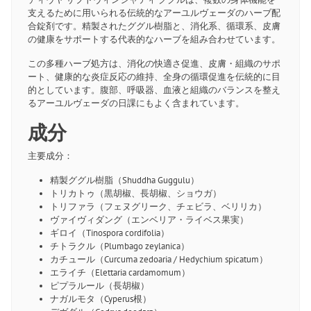
支えるために用いられる伝統的なアーユルヴェーダのハーブ配
合錠剤です。精製されたググル樹脂と、消化系、循環系、皮膚
の健康をサポートする代表的なハーブを組み合わせています。
この多種ハーブ処方は、消化の快適さ促進、皮膚・組織のサポ
ート、健康的な炎症反応の維持、全身の循環促進を伝統的に目
的としています。腹部、呼吸器、血液と組織のバランスを整え
るアーユルヴェーダの日課にもよく含まれています。
成分
主要成分：
精製ググル樹脂（Shuddha Guggulu）
トリカトゥ（黒胡椒、長胡椒、ショウガ）
トリファラ（フェヌグリーク、チェビラ、ベリリカ）
ヴァイヴィダング（エンベリア・ライベス果実）
ギロイ（Tinospora cordifolia）
チトラクル（Plumbago zeylanica）
カチュール（Curcuma zedoaria / Hedychium spicatum）
エライチ（Elettaria cardamomum）
ピプラルール（長胡椒）
ナガルモタ（Cyperus根）