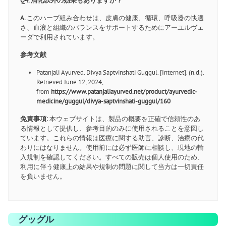
Q4. 消化以外の効果もありますか？
A.
このハーブ組み合わせは、皮膚の健康、循環、呼吸器の快適
さ、血液と組織のバランスをサポートするためにアーユルヴェ
ーダで利用されています。
参考文献
Patanjali Ayurved. Divya Saptvinshati Guggul. [Internet]. (n.d.).
Retrieved June 12, 2024,
from
https://www.patanjaliayurved.net/product/ayurvedic-
medicine/guggul/divya-saptvinshati-guggul/160
免責事項:
本ウェブサイトは、製品の概要を正確で信頼性のあ
る情報として提供し、参考目的のみに使用されることを意図し
ています。これらの情報は医療に関する助言、診断、治療の代
わりにはなりません。使用前には必ず医師に相談し、現地の輸
入規制を確認してください。すべての販売は個人使用のため、
利用に伴う健康上の結果や規制の問題に関して当方は一切責任
を負いません。
グッグル