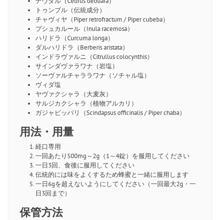
デヴダル（Cedrus deodara）
トゥンブル（伝統成分）
チャヴィヤ（Piper retrofractum / Piper cubeba）
プシュカルール（Inula racemosa）
ハリドラ（Curcuma longa）
ダルハリドラ（Berberis aristata）
インドラヴァルニ（Citrullus colocynthis）
サインダヴァラワナ（岩塩）
ソーヴァルチャララワナ（ソチャル塩）
ヴィダ塩
ヤヴァクシャラ（大麦灰）
サルジカクシャラ（植物アルカリ）
ガジャピッパリ（Scindapsus officinalis / Piper chaba）
用法・用量
経口専用
一回あたり500mg～2g（1～4錠）を服用してください
一日3回、食後に服用してください
伝統的には味をよくするため蜂蜜と一緒に服用します
一日6gを超えないようにしてください（一回最大2g・一
日3回まで）
保管方法