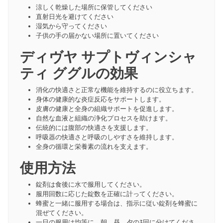
涼しく乾燥した場所に保管してください
直射日光を避けてください
湿気から守ってください
子供の手の届かない場所に置いてください
ディヴヤ サプトヴィンシャ
ティ ググルの効果
消化の快適さと正常な機能を維持するのに役立ちます。
身体の健康的な炎症反応をサポートします。
皮膚の健康と全身の組織サポートを促進します。
自然な血液と組織の浄化プロセスを助けます。
伝統的には腹部の快適さを支援します。
呼吸器の快適さと呼吸のしやすさを維持します。
全身の循環と栄養素の流れを支えます。
使用方法
錠剤は食後に水で服用してください。
服用回数に応じた錠数を正確に計ってください。
蜂蜜と一緒に服用する場合は、指示に従い錠剤を蜂蜜に
混ぜてください。
一日の服用は均等に、朝、昼、夕の3回に分けてくださ