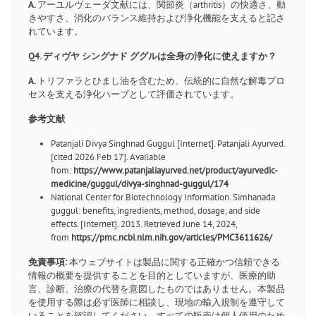
A.
アーユルヴェーダ文献には、関節炎（arthritis）の快適さ、動
きやすさ、消化のバランス維持および浄化機能を支えると記さ
れています。
Q4. ディヴヤ シングナド ググルは全身の浄化に使えますか？
A.
トリファラとひまし油を含むため、伝統的に自然な解毒プロ
セスを支える浄化ハーブとして評価されています。
参考文献
Patanjali Divya Singhnad Guggul [Internet]. Patanjali Ayurved.
[cited 2026 Feb 17]. Available
from:
https://www.patanjaliayurved.net/product/ayurvedic-
medicine/guggul/divya-singhnad-guggul/174
National Center for Biotechnology Information. Simhanada
guggul: benefits, ingredients, method, dosage, and side
effects. [Internet]. 2013. Retrieved June 14, 2024,
from
https://pmc.ncbi.nlm.nih.gov/articles/PMC3611626/
免責事項:
本ウェブサイトは製品に関する正確かつ信頼できる
情報の概要を提供することを目的としていますが、医療的助
言、診断、治療の代替を意図したものではありません。本製品
を使用する際は必ず医師に相談し、現地の輸入規制を遵守して
いることを確認してください。すべての販売は個人使用のため