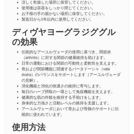
涼しく乾燥した場所に保管してください。
使用後は容器をしっかり閉じてください。
お子様の手の届かない場所に保管してください。
製造日から5年以内に使用してください。
ディヴヤヨーグラジググル
の効果
伝統的なアーユルヴェーダの使用に基づき、関節炎
（arthritis）に対する関節の健康維持を助けます。
日常の運動における関節の可動性と柔軟性を支えます。
骨および関節機能に関連するバータドーシャ（vata
dosha）のバランスをサポートします（アーユルヴェーダ
の見解）。
消化機能と消化の快適さの維持に寄与します。
毎日のハーブ摂取の一環として免疫機能を支えます。
健康的な肌の外観を維持する手助けをします。
身体的な力強さと活動レベルの維持を支援します。
アーユルヴェーダにおいて骨および骨髄のサポートに伝
統的に使われています。
使用方法