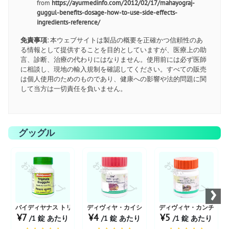
from
https://ayurmedinfo.com/2012/02/17/mahayograj-
guggul-benefits-dosage-how-to-use-side-effects-
ingredients-reference/
免責事項:
本ウェブサイトは製品の概要を正確かつ信頼性のあ
る情報として提供することを目的としていますが、医療上の助
言、診断、治療の代わりにはなりません。使用前には必ず医師
に相談し、現地の輸入規制を確認してください。すべての販売
は個人使用のためのものであり、健康への影響や法的問題に関
して当方は一切責任を負いません。
グッグル
お薬ショップ
お薬ショップ
お薬ショップ
›
バイディヤナス トリファラ ググル
ディヴィヤ・カイショア・ググル
ディヴィヤ・カンチナー
¥7
¥4
¥5
/1 錠 あたり
/1 錠 あたり
/1 錠 あたり