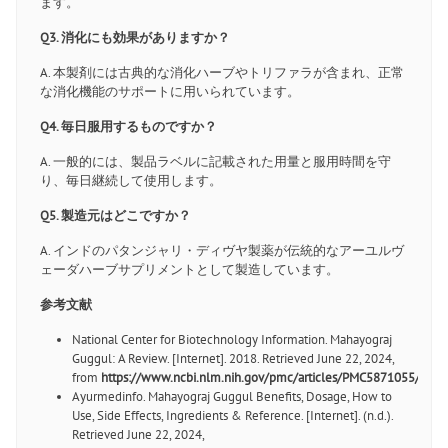
ます。
Q3. 消化にも効果がありますか？
A. 本製剤には古典的な消化ハーブやトリファラが含まれ、正常
な消化機能のサポートに用いられています。
Q4. 毎日服用するものですか？
A. 一般的には、製品ラベルに記載された用量と服用時間を守
り、毎日継続して使用します。
Q5. 製造元はどこですか？
A. インドのパタンジャリ・ディヴヤ製薬が伝統的なアーユルヴ
ェーダハーブサプリメントとして製造しています。
参考文献
National Center for Biotechnology Information. Mahayograj
Guggul: A Review. [Internet]. 2018. Retrieved June 22, 2024,
from
https://www.ncbi.nlm.nih.gov/pmc/articles/PMC5871055/
Ayurmedinfo. Mahayograj Guggul Benefits, Dosage, How to
Use, Side Effects, Ingredients & Reference. [Internet]. (n.d.).
Retrieved June 22, 2024,