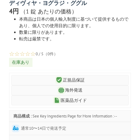
ディヴィヤ・ヨグラジ・ググル
4円
（1 錠 あたりの価格）
本商品は日本の個人輸入制度に基づいて提供するもので
あり、個人での使用目的に限ります。
数量に限りがあります。
転売は厳禁です。
☆
☆
☆
☆
☆
0 / 5（0件）
在庫あり
正規品保証
海外発送
医薬品ガイド
商品構成 :
See Key Ingredients Page for More Information :--
通常10〜14日で発送予定