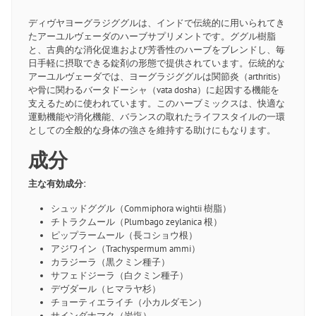
ディヴヤヨーグラジググルは、インドで伝統的に用いられてき
たアーユルヴェーダのハーブサプリメントです。ググル樹脂
と、古典的な消化促進および芳香性のハーブをブレンドし、毎
日手軽に摂取できる錠剤の形態で提供されています。伝統的な
アーユルヴェーダでは、ヨーグラジググルは関節炎（arthritis）
や骨に関わるバータドーシャ（vata dosha）に起因する機能を
支えるために使われています。このハーブミックスは、快適な
運動機能や消化機能、バランスの取れたライフスタイルの一環
としての全般的な身体の強さを維持する助けにもなります。
成分
主な有効成分:
シュッドググル（Commiphora wightii 樹脂）
チトラクムール（Plumbago zeylanica 根）
ピップラームール（長コショウ根）
アジワイン（Trachyspermum ammi）
カラジーラ（黒クミン種子）
サフェドジーラ（白クミン種子）
デヴダール（ヒマラヤ杉）
チョーティエライチ（小カルダモン）
サインダナマク（岩塩）