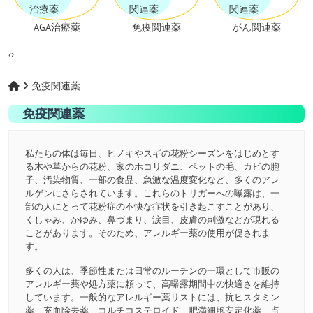
AGA治療薬
免疫関連薬
がん関連薬
‹
›
免疫関連薬
免疫関連薬
私たちの体は毎日、ヒノキやスギの花粉シーズンをはじめとす
る木や草からの花粉、家のホコリダニ、ペットの毛、カビの胞
子、汚染物質、一部の食品、急激な温度変化など、多くのアレ
ルゲンにさらされています。これらのトリガーへの曝露は、一
部の人にとって花粉症の不快な症状を引き起こすことがあり、
くしゃみ、かゆみ、鼻づまり、涙目、皮膚の刺激などが現れる
ことがあります。そのため、アレルギー薬の使用が促されま
す。
多くの人は、季節性または日常のルーチンの一環として市販の
アレルギー薬や処方薬に頼って、高曝露期間中の快適さを維持
しています。一般的なアレルギー薬リストには、抗ヒスタミン
薬、充血除去薬、コルチコステロイド、肥満細胞安定化薬、点