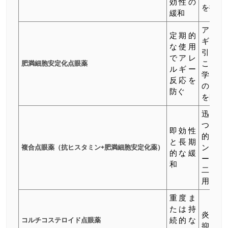
効性の
を抑制
緩和
アレル
定期的
ギーを
な使用
引き起
でアレ
肥満細胞安定化点眼薬
こす化
ルギー
学物質
反応を
の放出
防ぐ
を防止
迅速か
つ持続
即効性
的なコ
と長期
複合点眼薬（抗ヒスタミン+肥満細胞安定化薬）
ントロ
的な緩
ールの
和
二重作
用
重度ま
たは持
炎症を
コルチコステロイド点眼薬
続的な
抑える