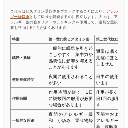
これらはヒスタミン受容体をブロックすることにより、
アレル
ギー経口薬
として症状を軽減するのに役立ちます。人々は、ア
レルギー薬の強さリストやランキングを使用して、適切な選択
肢を見つけることがよくあります。
特徴
第一世代抗ヒスタミン薬
第二世代抗ヒスタ
一般的に眠気を引き起
通常は眠くなら
こしやすく、集中力や
鎮静・覚醒
覚醒にほとんど
協調性に影響を与える
しません
ことがあります
夜間に使用されること
日中の使用に適
使用推奨時間
が多い
います
作用時間が短く、1日
作用が長く、通
作用時間
に複数回の服用が必要
日1回の服用で
な場合があります
す
夜間のアレルギー緩
季節性および通
一般的な用途
和、かゆみ、乗り物酔
アレルギー性鼻
い
薬、蕁麻疹