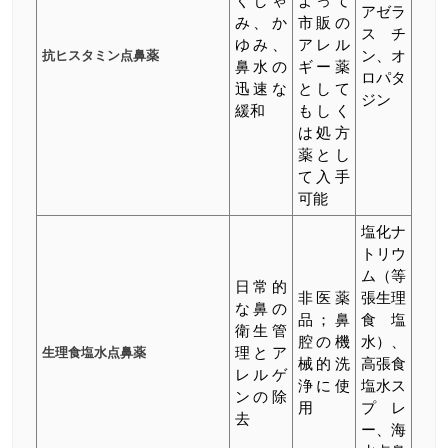
くしゃ
よって
アゼラ
み、か
市販の
スチ
ゆみ、
アレル
抗ヒスタミン点鼻薬
ン、オ
鼻水の
ギー薬
ロパタ
迅速な
として
ジン
緩和
もしく
は処方
薬とし
て入手
可能
塩化ナ
トリウ
ム（等
日常的
非医薬
張生理
な鼻の
品；鼻
食塩
衛生管
腔の機
水）、
生理食塩水点鼻薬
理とア
械的洗
高張食
レルゲ
浄に使
塩水ス
ンの除
用
プレ
去
ー、海