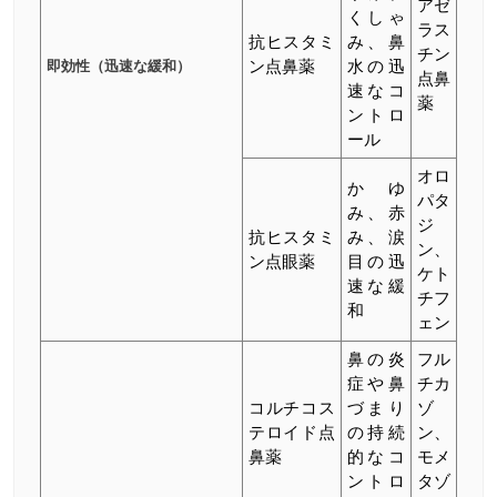
アゼ
くしゃ
ラス
抗ヒスタミ
み、鼻
チン
即効性（迅速な緩和）
ン点鼻薬
水の迅
点鼻
速なコ
薬
ントロ
ール
オロ
かゆ
パタ
み、赤
ジ
抗ヒスタミ
み、涙
ン、
ン点眼薬
目の迅
ケト
速な緩
チフ
和
ェン
鼻の炎
フル
症や鼻
チカ
コルチコス
づまり
ゾ
テロイド点
の持続
ン、
鼻薬
的なコ
モメ
ントロ
タゾ