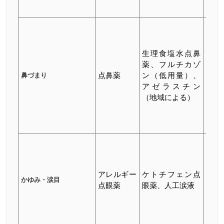
リジ
モメ
ゾン
鼻薬
生理食塩水点鼻
ブデ
薬、フルチカゾ
ニド
鼻づまり
点鼻薬
ン（低用量）、
鼻薬
アゼラスチン
ステ
（地域による）
イド
合ス
レー
オロ
タジ
（高
アレルギー
ケトチフェン点
価）
かゆみ・涙目
点眼薬
眼薬、人工涙液
コル
コス
ロイ
点眼