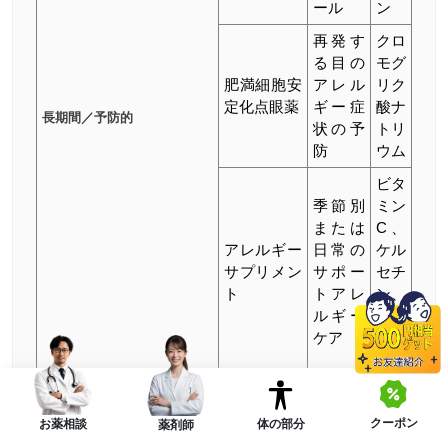
ール
ン
再発す
クロ
る目の
モグ
肥満細胞安
アレル
リク
定化点眼薬
ギー症
酸ナ
長期間／予防的
状の予
トリ
防
ウム
ビタ
季節別
ミン
または
C、
アレルギー
日常の
ケル
サプリメン
サポー
セチ
ト
トアレ
ン、
ルギー
バタ
ケア
ーバ
ー
季節性および環境的な曝露
クーポン
体の部分
お薬相談
薬剤師