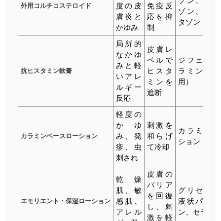
ゾン、モメ
外用コルチコステロイド
度の皮
免疫反
ゾン、ベタ
膚炎と
応を抑
タゾン
かゆみ
制
局所的
皮膚レ
なかゆ
ベルで
ジフェンヒ
みと軽
抗ヒスタミン軟膏
ヒスタ
ラミン（塗
いアレ
ミンを
用）
ルギー
遮断
反応
軽度の
かゆ
刺激を
カラミンロ
カラミンベースローション
み、発
和らげ
ション
疹、虫
て冷却
刺され
皮膚の
乾燥
バリア
肌、敏
グリセリン
を回復
エモリエント・保湿ローション
感肌、
液状パラフ
し、刺
アレル
ン、セラミ
激を軽