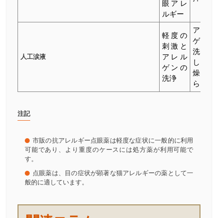
眼アレ
ルギー
アレル
軽度の
ゲンを
刺激と
洗い流
人工涙液
アレル
し、乾
ゲンの
燥を和
洗浄
らげる
注記
市販の抗アレルギー点眼薬は軽度な症状に一般的に利用
可能であり、より重度のケースには処方薬が利用可能で
す。
点眼薬は、目の症状が顕著な猫アレルギーの薬として一
般的に適しています。