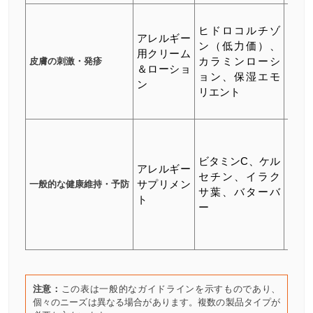
モメ
ヒドロコルチゾ
ゾン
アレルギー
ン（低力価）、
リ
用クリーム
皮膚の刺激・発疹
カラミンローシ
ム、
＆ローショ
ョン、保湿エモ
タメ
ン
リエント
ゾン
リー
該当
し（
ビタミンC、ケル
プリ
アレルギー
セチン、イラク
ント
一般的な健康維持・予防
サプリメン
サ葉、バターバ
市販
ト
ー
アレ
ギー
のみ
注意：
この表は一般的なガイドラインを示すものであり、
個々のニーズは異なる場合があります。複数の製品タイプが