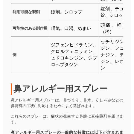
錠剤、チューア
利用可能な製剤
錠剤、シロップ
錠、シロップ
頭痛、軽度の
可能性のある副作用
眠気、口渇、めまい
（稀）
セチリジン、ロ
ジフェンヒドラミン、
ジン、フェキソ
クロルフェニラミン、
例
ナジン、デスロ
ヒドロキシジン、シプ
ジン、レボセチ
ロヘプタジン
ン
鼻アレルギー用スプレー
鼻アレルギー用スプレーは、鼻づまり、鼻水、くしゃみなどの
鼻特有の症状に対応するためによく選ばれます。
これらのスプレーは、症状の発生する鼻腔に直接薬剤を届けま
す。
鼻アレルギー用スプレーの一般的な特徴には以下が含まれま