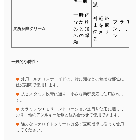
ギー肌
減
一時的
神経終
なかゆ
プラモキ
末を麻
局所麻酔クリーム
みと痛
ン、リドカ
痺させ
みの緩
ン
る
和
一般的な特性：
外用コルチコステロイドは、特に顔などの敏感な部位に
は短期間で使用します。
抗ヒスタミン軟膏は通常、小さな局所反応に使用されま
す。
カラミンやエモリエントローションは日常使用に適して
おり、他のアレルギー治療と組み合わせて使用できます。
強力なステロイドクリームは必ず医療指導に従って使用
してください。