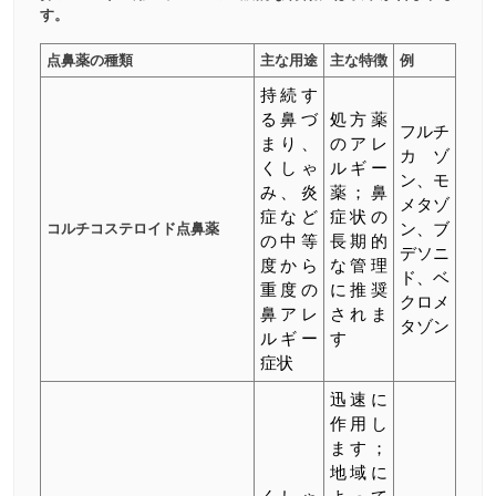
す。
点鼻薬の種類
主な用途
主な特徴
例
持続す
る鼻づ
処方薬
フルチ
まり、
のアレ
カゾ
くしゃ
ルギー
ン、モ
み、炎
薬；鼻
メタゾ
症など
症状の
コルチコステロイド点鼻薬
ン、ブ
の中等
長期的
デソニ
度から
な管理
ド、ベ
重度の
に推奨
クロメ
鼻アレ
されま
タゾン
ルギー
す
症状
迅速に
作用し
ます；
地域に