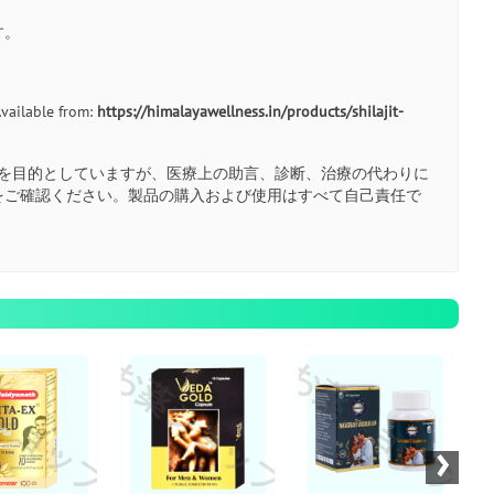
す。
Available from:
https://himalayawellness.in/products/shilajit-
を目的としていますが、医療上の助言、診断、治療の代わりに
をご確認ください。製品の購入および使用はすべて自己責任で
ショップ
お薬ショップ
お薬ショップ
お
›