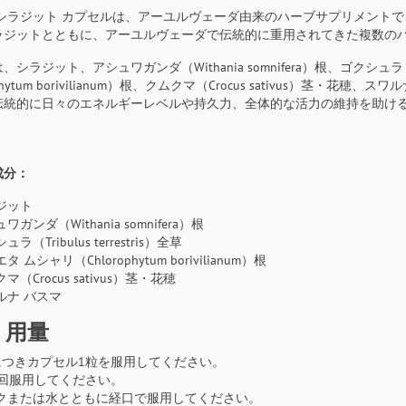
 シラジット カプセルは、アーユルヴェーダ由来のハーブサプリメント
ラジットとともに、アーユルヴェーダで伝統的に重用されてきた複数の
シラジット、アシュワガンダ（Withania somnifera）根、ゴクシュラ（Tri
ophytum borivilianum）根、クムクマ（Crocus sativus
伝統的に日々のエネルギーレベルや持久力、全体的な活力の維持を助け
成分：
ジット
ワガンダ（Withania somnifera）根
ラ（Tribulus terrestris）全草
タ ムシャリ（Chlorophytum borivilianum）根
マ（Crocus sativus）茎・花穂
ルナ バスマ
・用量
につきカプセル1粒を服用してください。
2回服用してください。
クまたは水とともに経口で服用してください。