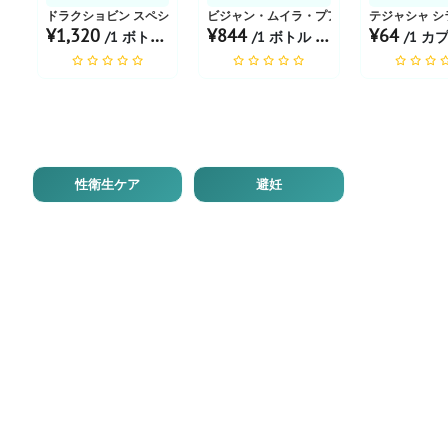
ドラクショビン スペシャルトニック
ビジャン・ムイラ・プアマ 希釈6倍
テジャシャ シ
¥1,320
¥844
¥64
/1 ボトル あたり
/1 ボトル あたり
/1 カプセ
性衛生ケア
避妊