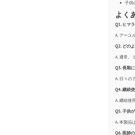
子供
よく
Q1. ヒ
A. ア
Q2. ど
A. 通常
Q3. 長
A. 日
Q4. 継
A. 継
Q5. 子
A. 本
Q6. 医