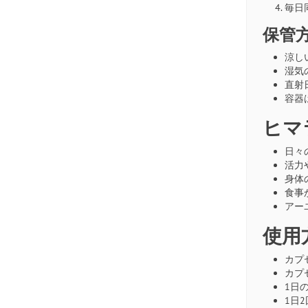
毎日
保管
涼し
湿気
直射
容器
ヒマ
日々
活力
身体
食事
アー
使用
カプ
カプ
1日
1日