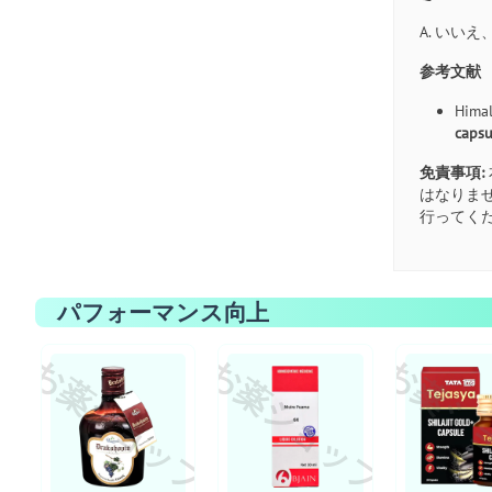
A. い
参考文献
Himal
capsu
免責事項:
はなりま
行ってく
パフォーマンス向上
お薬ショップ
お薬ショップ
お薬シ