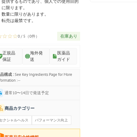
プ
提供するものであり、個人での使用目的
に限ります。
数量に限りがあります。
転売は厳禁です。
☆
☆
☆
☆
在庫あり
0 / 5（0件）
正規品
海外発
医薬品
保証
送
ガイド
品構成 :
See Key Ingredients Page for More
formation :--
通常10〜14日で発送予定
商品カテゴリー
セクシャルヘルス
パフォーマンス向上