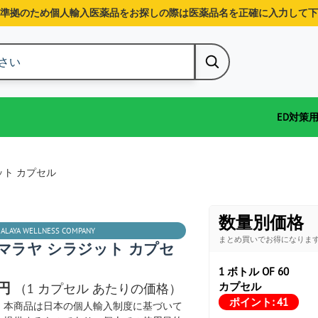
準拠のため個人輸入医薬品をお探しの際は医薬品名を正確に入力して下
ED対策
ット カプセル
数量別価格
MALAYA WELLNESS COMPANY
まとめ買いでお得になりま
マラヤ シラジット カプセ
1 ボトル OF 60
3円
カプセル
（1 カプセル あたりの価格）
ポイント:
41
本商品は日本の個人輸入制度に基づいて