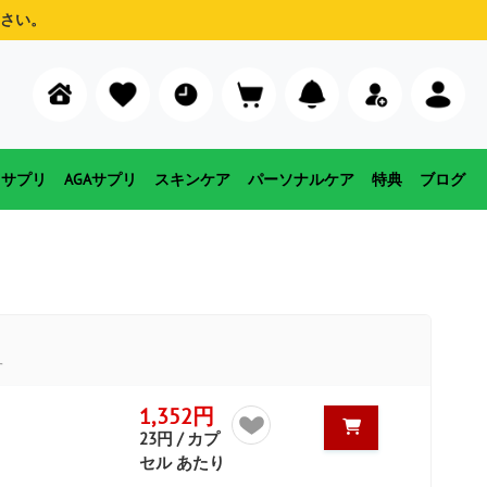
さい。
用サプリ
AGAサプリ
スキンケア
パーソナルケア
特典
ブログ
す
1,352円
23円 / カプ
セル あたり