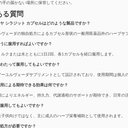
の手の届かない場所に保管してください。
ある質問
マラヤ シラジット カプセルはどのような製品ですか？
ーユルヴェーダの独自処方によるカプセル形状の一般用医薬品外のハーブサ
のように服用すればよいですか？
、ミルクまたは水とともに1日2回、各1カプセルを経口服用します。
期にわたって服用してもよいですか？
々のアーユルヴェーダサプリメントとして設計されており、使用期間は個人
続使用による期待できる効果は何ですか？
続使用によりエネルギー、持久力、代謝過程のサポートが期待でき、日常の
供が服用してもよいですか？
製品は子供向けではなく、主に成人のハーブ栄養補助として使用されます。
師の処方が必要ですか？