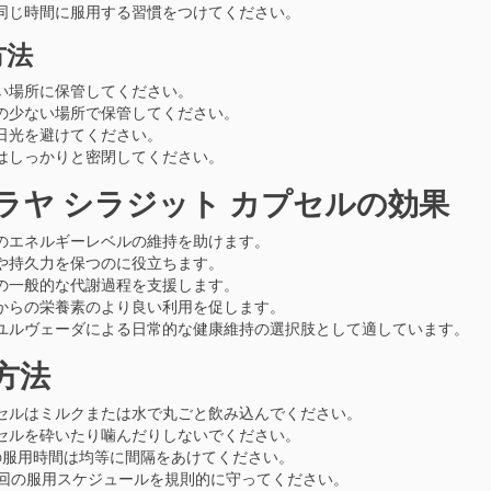
同じ時間に服用する習慣をつけてください。
方法
い場所に保管してください。
の少ない場所で保管してください。
日光を避けてください。
はしっかりと密閉してください。
ラヤ シラジット カプセルの効果
のエネルギーレベルの維持を助けます。
や持久力を保つのに役立ちます。
の一般的な代謝過程を支援します。
からの栄養素のより良い利用を促します。
ユルヴェーダによる日常的な健康維持の選択肢として適しています。
方法
セルはミルクまたは水で丸ごと飲み込んでください。
セルを砕いたり噛んだりしないでください。
の服用時間は均等に間隔をあけてください。
2回の服用スケジュールを規則的に守ってください。