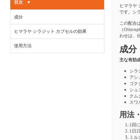
目次
▼
ヒマラヤ
です。シ
成分
この配合は、
（Chlor
ヒマラヤ シラジット カプセルの効果
わせは、
使用方法
成分
主な有効
シラ
アシュ
ゴクシュ
シュエ
クムク
スワ
用法
1回
1日
ミル