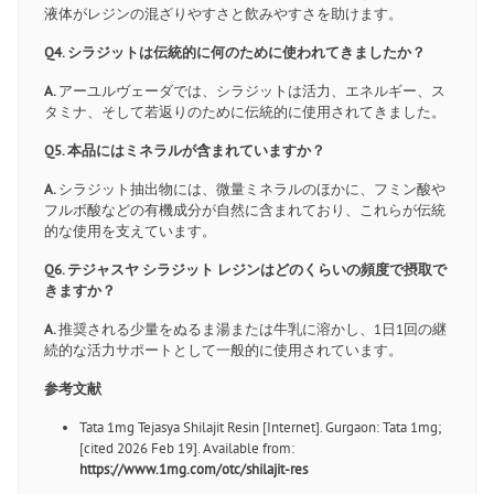
液体がレジンの混ざりやすさと飲みやすさを助けます。
Q4. シラジットは伝統的に何のために使われてきましたか？
A.
アーユルヴェーダでは、シラジットは活力、エネルギー、ス
タミナ、そして若返りのために伝統的に使用されてきました。
Q5. 本品にはミネラルが含まれていますか？
A.
シラジット抽出物には、微量ミネラルのほかに、フミン酸や
フルボ酸などの有機成分が自然に含まれており、これらが伝統
的な使用を支えています。
Q6. テジャスヤ シラジット レジンはどのくらいの頻度で摂取で
きますか？
A.
推奨される少量をぬるま湯または牛乳に溶かし、1日1回の継
続的な活力サポートとして一般的に使用されています。
参考文献
Tata 1mg Tejasya Shilajit Resin [Internet]. Gurgaon: Tata 1mg;
[cited 2026 Feb 19]. Available from:
https://www.1mg.com/otc/shilajit-res