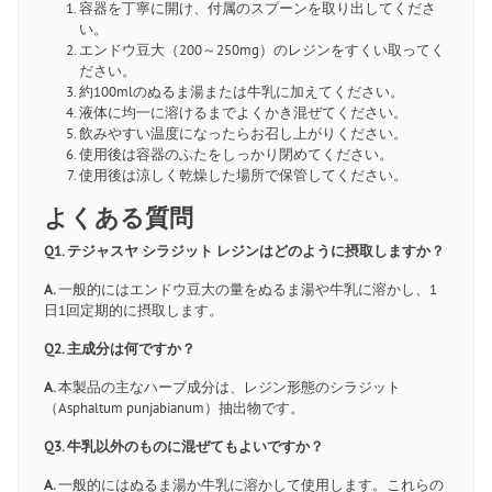
容器を丁寧に開け、付属のスプーンを取り出してくださ
い。
エンドウ豆大（200～250mg）のレジンをすくい取ってく
ださい。
約100mlのぬるま湯または牛乳に加えてください。
液体に均一に溶けるまでよくかき混ぜてください。
飲みやすい温度になったらお召し上がりください。
使用後は容器のふたをしっかり閉めてください。
使用後は涼しく乾燥した場所で保管してください。
よくある質問
Q1. テジャスヤ シラジット レジンはどのように摂取しますか？
A.
一般的にはエンドウ豆大の量をぬるま湯や牛乳に溶かし、1
日1回定期的に摂取します。
Q2. 主成分は何ですか？
A.
本製品の主なハーブ成分は、レジン形態のシラジット
（Asphaltum punjabianum）抽出物です。
Q3. 牛乳以外のものに混ぜてもよいですか？
A.
一般的にはぬるま湯か牛乳に溶かして使用します。これらの