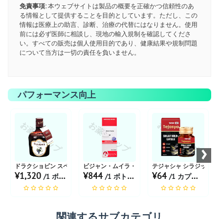
免責事項:
本ウェブサイトは製品の概要を正確かつ信頼性のあ
る情報として提供することを目的としています。ただし、この
情報は医療上の助言、診断、治療の代替にはなりません。使用
前には必ず医師に相談し、現地の輸入規制を確認してくださ
い。すべての販売は個人使用目的であり、健康結果や規制問題
について当方は一切の責任を負いません。
パフォーマンス向上
お薬ショップ
お薬ショップ
お薬ショップ
›
ドラクショビン スペシャルトニック
ビジャン・ムイラ・プアマ 希釈6倍
テジャシャ シラジット 
¥1,320
¥844
¥64
/1 ボトル あたり
/1 ボトル あたり
/1 カプセル あたり
関連するサブカテゴリ