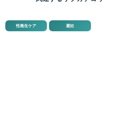
性衛生ケア
避妊