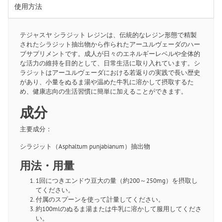
使用方法
テジャスヤ シラジット レジンは、伝統的なレジン形態で精製
されたシラジット抽出物から作られたアーユルヴェーダのハー
ブサプリメントです。成人が日々のエネルギーレベルや全体的
な活力の維持を目的として、日常生活に取り入れています。シ
ラジットはアーユルヴェーダにおける若返りの実践で長い歴史
があり、小量をぬるま湯や温めた牛乳に溶かして摂取するた
め、健康志向の生活習慣に簡単に加えることができます。
成分
主要成分：
シラジット（Asphaltum punjabianum）抽出物
用法・用量
1回につきエンドウ豆大の量（約200～250mg）を摂取し
てください。
付属のスプーンを使って計量してください。
約100mlのぬるま湯または牛乳に溶かして服用してくださ
い。