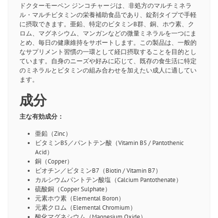
ドクターモーペン ジンコチャージは、非処方のマルチミネラ
ル・マルチビタミンの栄養補助食品であり、錠剤タイプで手軽
に摂取できます。亜鉛、特定のビタミンB群、銅、ホウ素、ク
ロム、マグネシウム、マンガンなどの微量ミネラルを一つにま
とめ、毎日の健康維持をサポートします。この製品は、一般的
なサプリメント習慣の一環として経口摂取することを目的とし
ています。自身のニーズや好みに応じて、既存の食生活に特定
のミネラルとビタミンの組み合わせを加えたい成人に適してい
ます。
成分
主な有効成分：
亜鉛（Zinc）
ビタミンB5／パントテン酸（Vitamin B5 / Pantothenic
Acid）
銅（Copper）
ビオチン／ビタミンB7（Biotin / Vitamin B7）
カルシウムパントテン酸塩（Calcium Pantothenate）
硫酸銅（Copper Sulphate）
元素ホウ素（Elemental Boron）
元素クロム（Elemental Chromium）
酸化マグネシウム（Magnesium Oxide）