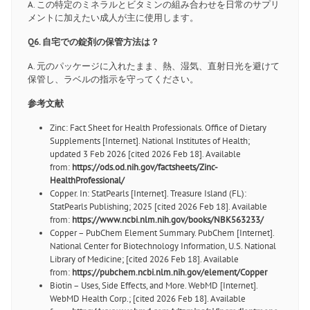
A. この特定のミネラルとビタミンの組み合わせを日常のサプリ
メントに加えたい成人が主に使用します。
Q6. 自宅での錠剤の保管方法は？
A. 元のパッケージに入れたまま、熱、湿気、直射日光を避けて
保管し、ラベルの指示を守ってください。
参考文献
Zinc: Fact Sheet for Health Professionals. Office of Dietary
Supplements [Internet]. National Institutes of Health;
updated 3 Feb 2026 [cited 2026 Feb 18]. Available
from:
https://ods.od.nih.gov/factsheets/Zinc-
HealthProfessional/
Copper. In: StatPearls [Internet]. Treasure Island (FL):
StatPearls Publishing; 2025 [cited 2026 Feb 18]. Available
from:
https://www.ncbi.nlm.nih.gov/books/NBK563233/
Copper – PubChem Element Summary. PubChem [Internet].
National Center for Biotechnology Information, U.S. National
Library of Medicine; [cited 2026 Feb 18]. Available
from:
https://pubchem.ncbi.nlm.nih.gov/element/Copper
Biotin – Uses, Side Effects, and More. WebMD [Internet].
WebMD Health Corp.; [cited 2026 Feb 18]. Available