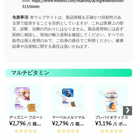
from:
https://www.webmd.com/vitamins/ai/ingredientmono-
313/biotin
免責事項:
本ウェブサイトは、製品情報を正確かつ信頼性のあ
る形で提供することを目的としていますが、これは医療上の助
言、診断、治療の代わりにはなりません。製品使用前には必ず
医師に相談し、現地の輸入規制を確認してください。すべての
販売は個人使用のみで、ご自身の責任でご利用ください。健康
結果や法規制に関する責任は負いかねます。
マルチビタミン
お薬ショップ
お薬ショップ
お薬ショップ
›
ディズニー フローズンメルツ マルチビタミン |フレーバ...
マーベルメルツマルチビタミン |フレーバー トロピカル
プレバイオティクスグミ 
¥2,796
¥2,796
¥3,196
/1 箱 あたり
/1 箱 あたり
/1 ボトル あたり