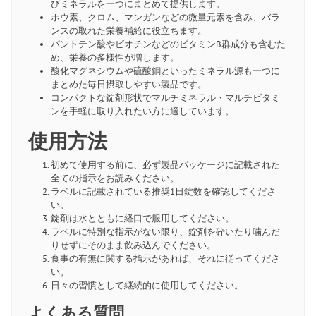
びミネラルを一つにまとめて提供します。
ホウ素、クロム、マンガンなどの微量元素を含み、バラ
ンスの取れた栄養補給に役立ちます。
パントテン酸やビオチンなどのビタミンB群成分も含むた
め、栄養の多様性が増します。
酸化マグネシウムや硫酸銅といったミネラル源も一つに
まとめた毎日摂取しやすい製品です。
コンパクトな錠剤形状でマルチミネラル・マルチビタミ
ンを手軽に取り入れたい方に適しています。
使用方法
初めて使用する前に、必ず製品パッケージに記載された
全ての指示をお読みください。
ラベルに記載されている推奨1日錠数を確認してくださ
い。
錠剤は水とともに経口で服用してください。
ラベルに特別な指示がない限り、錠剤を砕いたり噛んだ
りせずにそのまま飲み込んでください。
食事の有無に関する指示があれば、それに従ってくださ
い。
日々の習慣として継続的に使用してください。
よくある質問