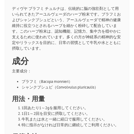
ディヴヤ ブラフミ チュルナは、伝統的に脳の強壮剤として用
いられてきたアーユルヴェーダのハーブ粉末です。ブラフミお
よびシャンクプシュピという、アーユルヴェーダで精神の健康
維持に役立つとされるハーブを細かく粉砕して配合していま
す。このハーブ粉末は、認知機能、記憶力、集中力を穏やかに
支えるために使われています。多くの方が神経系の精神的な安
定やリラックスを目的に、日常の習慣として牛乳や水とともに
摂取しています。
成分
主要成分：
ブラフミ（Bacopa monnieri）
シャンクプシュピ（Convolvulus pluricaulis）
用法・用量
1回あたり1～2gを服用してください。
1日1～2回を目安に摂取してください。
牛乳または水と一緒に経口で服用してください。
特に指示がなければ日常的に継続してご利用ください。