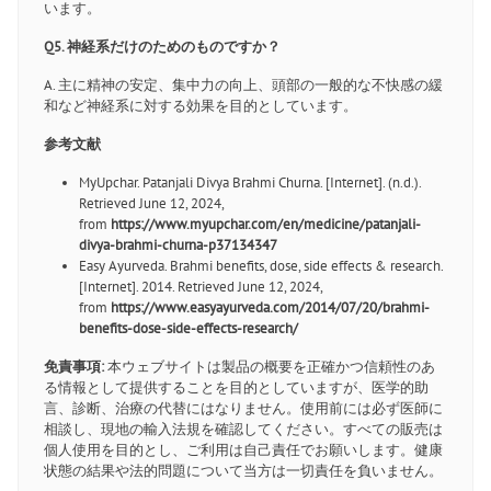
います。
Q5. 神経系だけのためのものですか？
A. 主に精神の安定、集中力の向上、頭部の一般的な不快感の緩
和など神経系に対する効果を目的としています。
参考文献
MyUpchar. Patanjali Divya Brahmi Churna. [Internet]. (n.d.).
Retrieved June 12, 2024,
from
https://www.myupchar.com/en/medicine/patanjali-
divya-brahmi-churna-p37134347
Easy Ayurveda. Brahmi benefits, dose, side effects & research.
[Internet]. 2014. Retrieved June 12, 2024,
from
https://www.easyayurveda.com/2014/07/20/brahmi-
benefits-dose-side-effects-research/
免責事項:
本ウェブサイトは製品の概要を正確かつ信頼性のあ
る情報として提供することを目的としていますが、医学的助
言、診断、治療の代替にはなりません。使用前には必ず医師に
相談し、現地の輸入法規を確認してください。すべての販売は
個人使用を目的とし、ご利用は自己責任でお願いします。健康
状態の結果や法的問題について当方は一切責任を負いません。