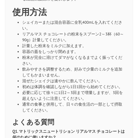
使用方法
シェイカーまたは混合容器に全乳400mLを入れてくださ
い。
リアルマス チョコレートの粉末をスプーン2～3杯（60～
90g）計量してください。
計量した粉末をミルクに加えます。
容器の蓋をしっかり閉めます。
粉末が完全に溶けてダマがなくなるまでよく振ってくだ
さい。
飲みやすさを調整するため、好みで少量のミルクを追加
してもかまいません。
混ぜたシェイクは速やかに飲んでください。
初めは体調を確認しながら1日1回から始めてください。
必要に応じて徐々に1日2～3回まで増量しますが、3回を
超えないように注意してください。
通常の食事と併用して、日々の食生活の一部として摂取
してください。
よくある質問
Q1. マトリックスニュートリション リアルマス チョコレートは
何のために使いますか？