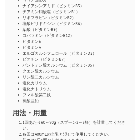
ナイアシンアミド（ビタミンB3）
チアミン硝酸塩（ビタミンB1）
リボフラビン（ビタミンB2）
塩酸ピリドキシン（ビタミンB6）
葉酸（ビタミンB9）
コバラミン（ビタミンB12）
ビタミンE
ビタミンA
エルゴカルシフェロール（ビタミンD2）
ビオチン（ビタミンB7）
パントテン酸カルシウム（ビタミンB5）
クエン酸カルシウム
リン酸二カルシウム
塩化カリウム
塩化ナトリウム
フマル酸第二鉄
硫酸亜鉛
用法・用量
1回あたり60～90g（スプーン2～3杯）を計量してくださ
い。
各回は400mLの全乳と混ぜて使用してください。