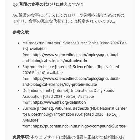
Q6. 普段の食事の代わりに使えますか？
A6. 通常の食事にプラスしてカロリーや栄養を補うためのもの
であり、食事の完全な代替としては想定されていません。
参考文献
Maltodextrin [Internet]. ScienceDirect Topics. [cited 2026 Feb
16]. Available
from:
https://www.sciencedirect.com/topics/agricultural-
and-biological-sciences/maltodextrin
Soy protein isolate [Internet]. ScienceDirect Topics. [cited
2026 Feb 16]. Available
from:
https://www.sciencedirect.com/topics/agricultural-
and-biological-sciences/soy-protein-isolate
Definition of milk [Internet]. International Dairy Foods
Association. [cited 2026 Feb 16]. Available
from:
https://www.idfa.org/definition
Sucrose [Internet]. PubChem. Bethesda (MD): National Center
for Biotechnology Information (US); [cited 2026 Feb 16].
Available
from:
https://pubchem.ncbi.nlm.nih.gov/compound/Sucrose
免責事項:
本ウェブサイトは製品の概要を正確かつ信頼性のあ