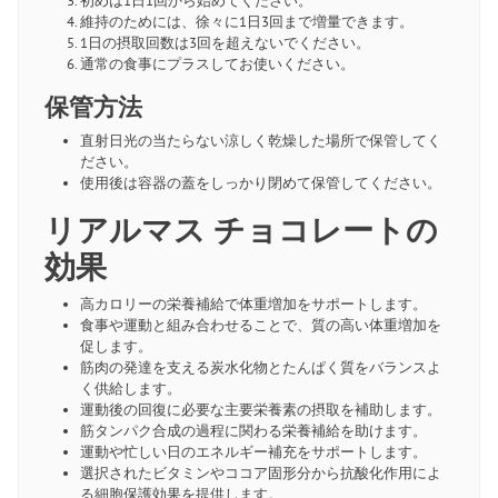
初めは1日1回から始めてください。
維持のためには、徐々に1日3回まで増量できます。
1日の摂取回数は3回を超えないでください。
通常の食事にプラスしてお使いください。
保管方法
直射日光の当たらない涼しく乾燥した場所で保管してく
ださい。
使用後は容器の蓋をしっかり閉めて保管してください。
リアルマス チョコレートの
効果
高カロリーの栄養補給で体重増加をサポートします。
食事や運動と組み合わせることで、質の高い体重増加を
促します。
筋肉の発達を支える炭水化物とたんぱく質をバランスよ
く供給します。
運動後の回復に必要な主要栄養素の摂取を補助します。
筋タンパク合成の過程に関わる栄養補給を助けます。
運動や忙しい日のエネルギー補充をサポートします。
選択されたビタミンやココア固形分から抗酸化作用によ
る細胞保護効果を提供します。