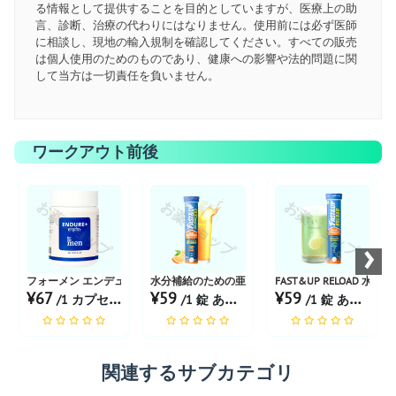
る情報として提供することを目的としていますが、医療上の助
言、診断、治療の代わりにはなりません。使用前には必ず医師
に相談し、現地の輸入規制を確認してください。すべての販売
は個人使用のためのものであり、健康への影響や法的問題に関
して当方は一切責任を負いません。
ワークアウト前後
お薬ショップ
お薬ショップ
お薬ショップ
›
フォーメン エンデュア+ カプセル
水分補給のための亜鉛と D-グルコースを含む FAST&UP
FAST&UP RELOAD 
¥67
¥59
¥59
/1 カプセル あたり
/1 錠 あたり
/1 錠 あたり
関連するサブカテゴリ