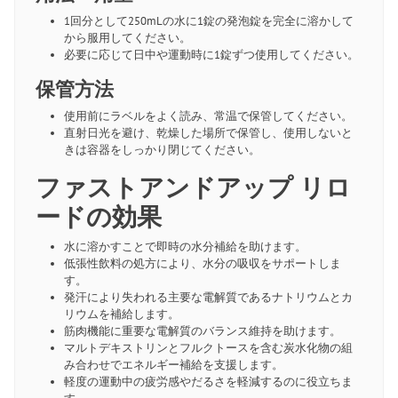
1回分として250mLの水に1錠の発泡錠を完全に溶かして
から服用してください。
必要に応じて日中や運動時に1錠ずつ使用してください。
保管方法
使用前にラベルをよく読み、常温で保管してください。
直射日光を避け、乾燥した場所で保管し、使用しないと
きは容器をしっかり閉じてください。
ファストアンドアップ リロ
ードの効果
水に溶かすことで即時の水分補給を助けます。
低張性飲料の処方により、水分の吸収をサポートしま
す。
発汗により失われる主要な電解質であるナトリウムとカ
リウムを補給します。
筋肉機能に重要な電解質のバランス維持を助けます。
マルトデキストリンとフルクトースを含む炭水化物の組
み合わせでエネルギー補給を支援します。
軽度の運動中の疲労感やだるさを軽減するのに役立ちま