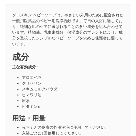
グロスキン ベビーソープは、やさしい外用のために配合された
一般用医薬品のベビー用洗浄石鹸です。毎日の入浴に適してお
り、繊細な肌のケアに選ばれることの多い成分を組み合わせて
います。植物油、乳由来成分、保湿成分のブレンドにより、成
分を重視したシンプルなベビーソープを求める保護者に適して
います。
成分
主な有効成分：
アロエベラ
グリセリン
スキムミルクパウダー
ヒマワリ油
尿素
ビタミンE
用法・用量
赤ちゃんの皮膚の外用洗浄に使用してください。
入浴ごとに1回使用してください。