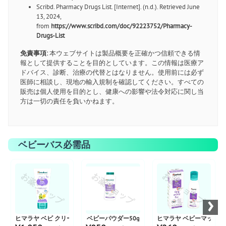
Scribd. Pharmacy Drugs List. [Internet]. (n.d.). Retrieved June
13, 2024,
from
https://www.scribd.com/doc/92223752/Pharmacy-
Drugs-List
免責事項:
本ウェブサイトは製品概要を正確かつ信頼できる情
報として提供することを目的としています。この情報は医療ア
ドバイス、診断、治療の代替とはなりません。使用前には必ず
医師に相談し、現地の輸入規制を確認してください。すべての
販売は個人使用を目的とし、健康への影響や法令対応に関し当
方は一切の責任を負いかねます。
ベビーバス必需品
お薬ショップ
お薬ショップ
お薬ショップ
›
ヒマラヤ ベビ クリーム
ベビーパウダー50g
ヒマラヤ ベビーマッサージ