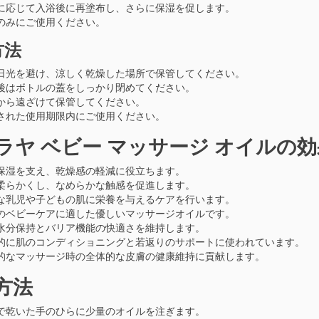
に応じて入浴後に再塗布し、さらに保湿を促します。
のみにご使用ください。
方法
日光を避け、涼しく乾燥した場所で保管してください。
後はボトルの蓋をしっかり閉めてください。
から遠ざけて保管してください。
された使用期限内にご使用ください。
ラヤ ベビー マッサージ オイルの効
保湿を支え、乾燥感の軽減に役立ちます。
柔らかくし、なめらかな触感を促進します。
な乳児や子どもの肌に栄養を与えるケアを行います。
のベビーケアに適した優しいマッサージオイルです。
水分保持とバリア機能の快適さを維持します。
的に肌のコンディショニングと若返りのサポートに使われています。
的なマッサージ時の全体的な皮膚の健康維持に貢献します。
方法
で乾いた手のひらに少量のオイルを注ぎます。