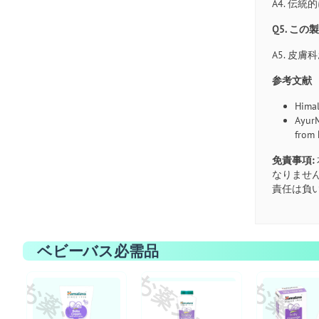
A4. 
Q5. こ
A5. 
参考文献
Himal
AyurM
from
免責事項:
なりませ
責任は負
ベビーバス必需品
お薬ショップ