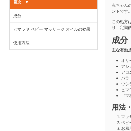
目次
▼
赤ちゃん
ンドです
成分
この処方
り、定期
ヒマラヤ ベビー マッサージ オイルの効果
成分
使用方法
主な有効
オリー
アシュワ
アロエベ
バラ（B
ウシラ（
ヒマワ
ゴマ種
用法
マッ
ベビ
お風