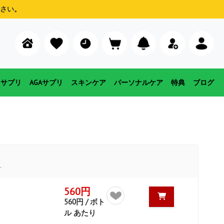
さい。
用サプリ
AGAサプリ
スキンケア
パーソナルケア
特典
ブログ
す
560円
560円 / ボト
ル あたり