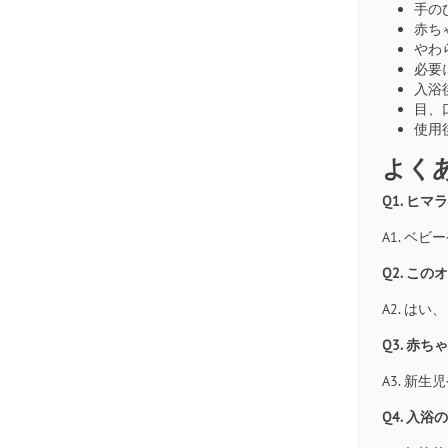
手の
赤ち
やわ
必要
入浴
目、
使用
よく
Q1. ヒ
A1. 
Q2. こ
A2. 
Q3. 赤
A3. 
Q4. 入