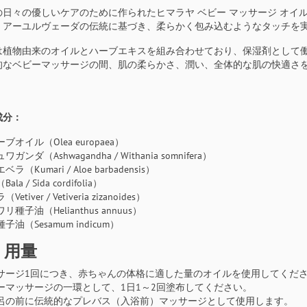
の日々の優しいケアのために作られたヒマラヤ ベビー マッサージ オ
。アーユルヴェーダの伝統に基づき、柔らかく包み込むようなタッチを
は植物由来のオイルとハーブエキスを組み合わせており、保湿剤として
的なベビーマッサージの間、肌の柔らかさ、潤い、全体的な肌の快適さ
成分：
ブオイル（Olea europaea）
ガンダ（Ashwagandha / Withania somnifera）
ラ（Kumari / Aloe barbadensis）
ala / Sida cordifolia）
Vetiver / Vetiveria zizanoides）
リ種子油（Helianthus annuus）
子油（Sesamum indicum）
・用量
サージ1回につき、赤ちゃんの体格に適した量のオイルを使用してくだ
ーマッサージの一環として、1日1～2回塗布してください。
呂の前に伝統的なプレバス（入浴前）マッサージとして使用します。