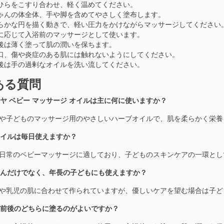
ひらをこすり合わせ、軽く温めてください。
ゃんの体全体、手や脚を含めてやさしく塗布します。
らかな円を描く動きで、軽い圧力をかけながらマッサージしてください
に応じて入浴前のマッサージとして使います。
後は薄く塗って肌の潤いを保ちます。
口、傷や炎症のある肌には触れないようにしてください。
後は手の過剰なオイルを洗い流してください。
ある質問
マラヤ ベビー マッサージ オイルは主に何に使いますか？
ベビーや子どものマッサージ用のやさしいハーブオイルで、肌を柔らかく栄
のオイルは毎日使えますか？
はい、日常のベビーマッサージに適しており、子どものスキンケアの一環と
ちゃんだけでなく、年長の子どもにも使えますか？
新生児や乳児の肌に合わせて作られていますが、優しいケアを望む場合は子
浴の前後のどちらに塗るのがよいですか？