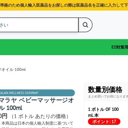
準拠のため個人輸入医薬品をお探しの際は医薬品名を正確に入力して下
ED対策
イル 100ml
数量別価格
MALAYA WELLNESS COMPANY
まとめ買いでお得になりま
マラヤ ベビーマッサージオ
 100ml
1 ボトル OF 100
60円
ml. 本
（1 ボトル あたりの価格）
ポイント:
17
本商品は日本の個人輸入制度に基づいて