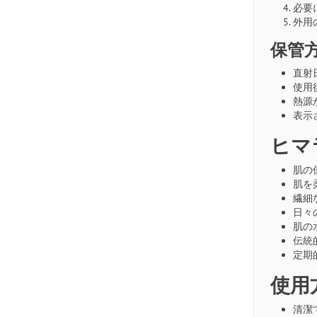
必要
外用
保管
直射
使用
熱源
表示
ヒマ
肌の
肌を
繊細
日々
肌の
伝統
定期
使用
清潔