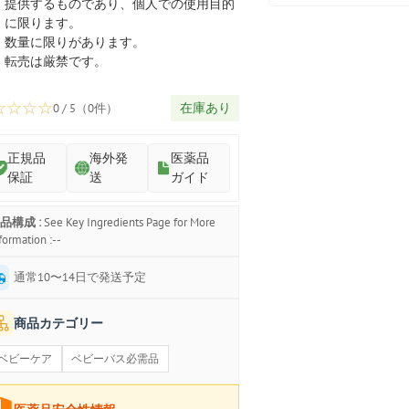
プ
提供するものであり、個人での使用目的
に限ります。
数量に限りがあります。
転売は厳禁です。
☆
☆
☆
☆
在庫あり
0 / 5（0件）
正規品
海外発
医薬品
保証
送
ガイド
品構成 :
See Key Ingredients Page for More
formation :--
通常10〜14日で発送予定
商品カテゴリー
ベビーケア
ベビーバス必需品