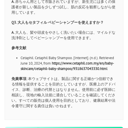
A.
赤ちゃん用として市販されていますが、新生児には多くの保
護者が新しい製品を少しずつ試し、肌の反応を観察しながら使
用しています。
Q3. 大人もセタフィル ベビーシャンプーを使えますか？
A.
大人も、髪や頭皮をやさしく洗いたい場合には、マイルドな
洗浄剤としてベビーシャンプーを使用できます。
参考文献
Cetaphil. Cetaphil Baby Shampoo. [Internet]. (n.d.). Retrieved
June 10, 2024, from
https://www.cetaphil.com.my/en/baby-
skincare/cetaphil-baby-shampoo/9318637043330.html
免責事項:
本ウェブサイトは、製品に関する正確かつ信頼でき
る情報を提供することを目的としていますが、医療上のアドバ
イス、診断、治療の代替とはなりません。使用前に必ず医師に
相談し、現地の輸入法規に適合していることを確認してくださ
い。すべての販売は個人使用を目的としており、健康結果や法
令遵守に関する責任は負いかねます。