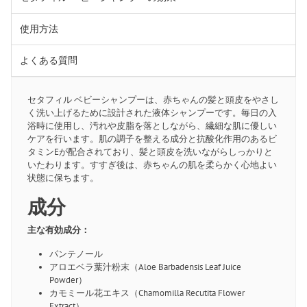
使用方法
よくある質問
セタフィル ベビーシャンプーは、赤ちゃんの髪と頭皮をやさし
く洗い上げるために設計された液体シャンプーです。毎日の入
浴時に使用し、汚れや皮脂を落としながら、繊細な肌に優しい
ケアを行います。肌の調子を整える成分と抗酸化作用のあるビ
タミンEが配合されており、髪と頭皮を洗いながらしっかりと
いたわります。すすぎ後は、赤ちゃんの肌を柔らかく心地よい
状態に保ちます。
成分
主な有効成分：
パンテノール
アロエベラ葉汁粉末（Aloe Barbadensis Leaf Juice
Powder）
カモミール花エキス（Chamomilla Recutita Flower
Extract）