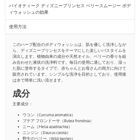
バイオティーク ディズニープリンセス ベリースムージー ボデ
ィウォッシュの効果
使用方法
このハーブ配合のボディウォッシュは、肌を優しく洗浄しなが
ら、ディズニープリンセスをテーマにした楽しいバスタイムを
演出します。植物由来の成分や天然オイル、ベリーの香りを組
み合わせた液状の洗浄料です。毎日の使用に適しており、湿っ
た肌に塗布するタイプで、赤ちゃんとお母さんの両方に向けて
販売されています。シンプルな洗浄を目的としており、使用後
は水で簡単に洗い流せます。
成分
主要成分：
ウコン（Curcuma aromatica）
ブテア フロンドーサ（Butea frondosa）
ニーム（Melia azadirachta）
ニンジン（Daucus carota）
野生のベリー（Wild berries）