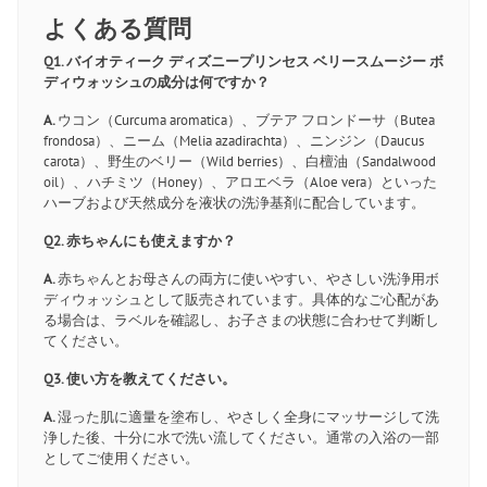
よくある質問
Q1. バイオティーク ディズニープリンセス ベリースムージー ボ
ディウォッシュの成分は何ですか？
A.
ウコン（Curcuma aromatica）、ブテア フロンドーサ（Butea
frondosa）、ニーム（Melia azadirachta）、ニンジン（Daucus
carota）、野生のベリー（Wild berries）、白檀油（Sandalwood
oil）、ハチミツ（Honey）、アロエベラ（Aloe vera）といった
ハーブおよび天然成分を液状の洗浄基剤に配合しています。
Q2. 赤ちゃんにも使えますか？
A.
赤ちゃんとお母さんの両方に使いやすい、やさしい洗浄用ボ
ディウォッシュとして販売されています。具体的なご心配があ
る場合は、ラベルを確認し、お子さまの状態に合わせて判断し
てください。
Q3. 使い方を教えてください。
A.
湿った肌に適量を塗布し、やさしく全身にマッサージして洗
浄した後、十分に水で洗い流してください。通常の入浴の一部
としてご使用ください。