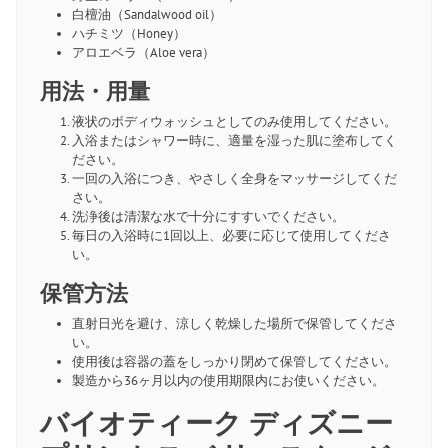
白檀油（Sandalwood oil）
ハチミツ（Honey）
アロエベラ（Aloe vera）
用法・用量
液状のボディウォッシュとしてのみ使用してください。
入浴またはシャワー時に、適量を湿った肌に塗布してく
ださい。
一回の入浴につき、やさしく全身をマッサージしてくだ
さい。
洗浄後は清潔な水で十分にすすいでください。
毎日の入浴時に1回以上、必要に応じて使用してくださ
い。
保管方法
直射日光を避け、涼しく乾燥した場所で保管してくださ
い。
使用後は容器の蓋をしっかり閉めて保管してください。
製造から36ヶ月以内の使用期限内にお使いください。
バイオティーク ディズニー