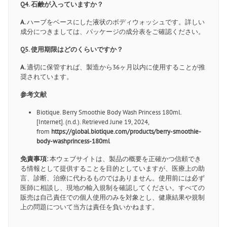
Q4. 石鹸が入っていますか？
A.
ハーブをベースにした液状のボディウォッシュです。詳しい
成分につきましては、パッケージの成分表をご確認ください。
Q5. 使用期限はどのくらいですか？
A.
適切に保管すれば、製造から36ヶ月以内に使用することが推
奨されています。
参考文献
Biotique. Berry Smoothie Body Wash Princess 180ml.
[Internet]. (n.d.). Retrieved June 19, 2024,
from
https://global.biotique.com/products/berry-smoothie-
body-washprincess-180ml
免責事項:
本ウェブサイトは、製品の概要を正確かつ信頼でき
る情報として提供することを目的としていますが、医療上の助
言、診断、治療に代わるものではありません。使用前には必ず
医師に相談し、現地の輸入規制を確認してください。すべての
販売は自己責任での個人使用のみを対象とし、健康結果や規制
上の問題について当方は責任を負いかねます。