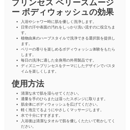
プリンセス ベリースムージ
ー ボディウォッシュの効果
入浴やシャワー時に肌を優しく洗浄します。
日常の汗や表面の汚れをしっかり洗い流すのに役立ちま
す。
植物由来のハーブスタイルで洗浄できる選択肢を提供し
ます。
ベリーの香りを楽しめるボディウォッシュ体験をもたら
します。
毎日の洗浄に適した全身用の外用製品です。
ディズニープリンセスをテーマにしたデザインでバスタ
イムを楽しくします。
使用方法
清潔な水で肌を湿らせてください。
適量を手のひらまたは湿ったスポンジに取ります。
肌全体にボディウォッシュを広げてください。
軽く泡立てるようにやさしくマッサージします。
水で十分にすすぎます。
入浴後は清潔なタオルで肌を優しくたたいて乾かしてく
ださい。