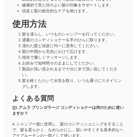
健康的で見た目のよい髪の印象をサポートします。
頭皮と髪の総合的なケアを助けます。
使用方法
髪を濡らし、いつものシャンプーを行ってください。
適量のコンディショナーを手のひらに取ります。
濡れた髪と頭皮に均一に塗布してください。
髪の中間から毛先にかけて広げます。
指先で優しくマッサージします。
お好みで短時間そのままにしてください。
製品が洗い流されるまで十分に水で洗い流してくださ
い。
髪を軽くたたいて水気を取り、いつも通りにスタイリン
グします。
よくある質問
Q1. アムラ ブリンガラージ コンディショナーは何のために使い
ますか？
A. シャンプー後に使用し、髪のコンディショニングをすること
で、髪を柔らかく、なめらかにし、扱いやすくする基本的なヘ
アケアルーチンの一部として使います。