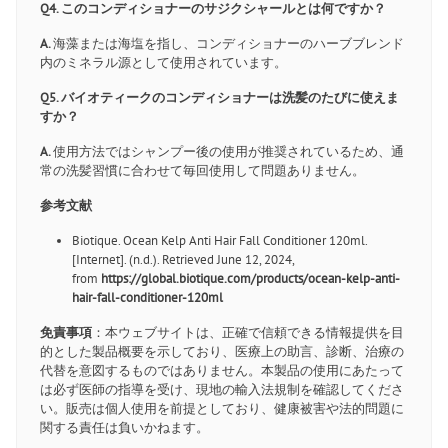
Q4. このコンディショナーのサジクシャールとは何ですか？
A.
海藻または海塩を指し、コンディショナーのハーブブレンド
内のミネラル源として使用されています。
Q5. バイオティークのコンディショナーは洗髪のたびに使えま
すか？
A.
使用方法ではシャンプー後の使用が推奨されているため、通
常の洗髪習慣に合わせて毎回使用して問題ありません。
参考文献
Biotique. Ocean Kelp Anti Hair Fall Conditioner 120ml.
[Internet]. (n.d.). Retrieved June 12, 2024,
from
https://global.biotique.com/products/ocean-kelp-anti-
hair-fall-conditioner-120ml
免責事項
：本ウェブサイトは、正確で信頼できる情報提供を目
的とした製品概要を示しており、医療上の助言、診断、治療の
代替を意図するものではありません。本製品の使用にあたって
は必ず医師の指導を受け、現地の輸入法規制を確認してくださ
い。販売は個人使用を前提としており、健康被害や法的問題に
関する責任は負いかねます。