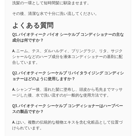
洗髪の一環として短時間髪に馴染ませます。
その後、清潔な水で十分に洗い流してください。
よくある質問
Q1. バイオティーク バイオ シーケルプ コンディショナーの主な
成分は何ですか？
A.
ニーム、テス、ダルハルディ、ブリングラジ、リタ、サジク
シャールなどのハーブ成分を液体コンディショナーの基剤に配
合しています。
Q2. バイオティーク シーケルプ リバイタライジング コンディシ
ョナーはどのように使用しますか？
A.
シャンプー後、濡れた髪に塗布し、頭皮から毛先までマッサ
ージした後、水で洗い流すのが一般的な使用方法です。
Q3. バイオティーク シーケルプ コンディショナーはハーブベー
スの製品ですか？
A.
はい。複数の伝統的な植物エキスを含む化粧品として位置づ
けられています。