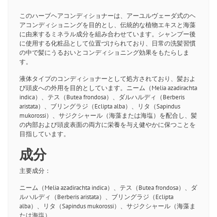
このハーブヘアコンディショナーは、アーユルヴェーダ式のヘ
アコンディショニングを目的とし、伝統的な植物エキスと海藻
に由来するミネラル成分を組み合わせています。シャンプー後
に使用する化粧品として位置づけられており、日常の洗髪習慣
の中で髪にうるおいとコンディショニング効果をもたらしま
す。
液体タイプのコンディショナーとして処方されており、髪およ
び頭皮への外用を目的としています。ニーム（Melia azadirachta
indica）、テス（Butea frondosa）、ダルハルディ（Berberis
aristata）、ブリングラジ（Eclipta alba）、リタ（Sapindus
mukorossi）、サジクシャール（海藻または海塩）を配合し、髪
の内部および頭皮表面の両方に栄養を与え健やかに保つことを
目指しています。
成分
主要成分：
ニーム（Melia azadirachta indica）、テス（Butea frondosa）、ダ
ルハルディ（Berberis aristata）、ブリングラジ（Eclipta
alba）、リタ（Sapindus mukorossi）、サジクシャール（海藻ま
たは海塩）